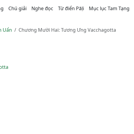
ng
Chú giải
Nghe đọc
Từ điển Pāḷi
Mục lục Tam Tạng
ên Uẩn
Chương Mười Hai: Tương Ưng Vacchagotta
otta