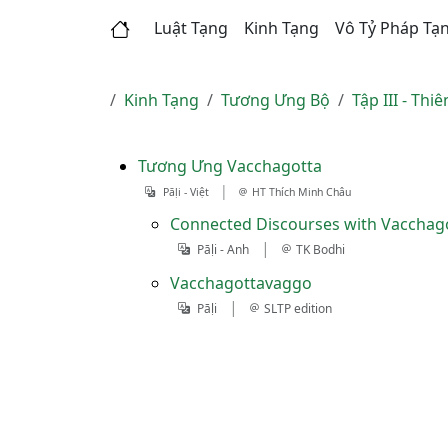
Luật Tạng
Kinh Tạng
Vô Tỷ Pháp Tạ
Kinh Tạng
Tương Ưng Bộ
Tập III - Thi
Tương Ưng Vacchagotta
|
Pāḷi - Việt
HT Thích Minh Châu
Connected Discourses with Vacchag
|
Pāḷi - Anh
TK Bodhi
Vacchagottavaggo
|
Pāḷi
SLTP edition