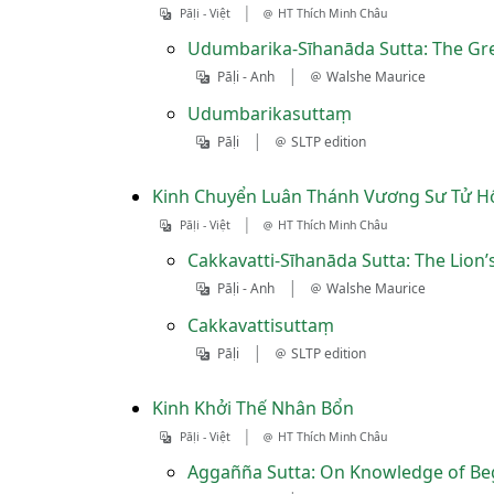
|
Pāḷi - Việt
HT Thích Minh Châu
Udumbarika-Sīhanāda Sutta: The Gre
|
Pāḷi - Anh
Walshe Maurice
Udumbarikasuttaṃ
|
Pāḷi
SLTP edition
Kinh Chuyển Luân Thánh Vương Sư Tử 
|
Pāḷi - Việt
HT Thích Minh Châu
Cakkavatti-Sīhanāda Sutta: The Lion’
|
Pāḷi - Anh
Walshe Maurice
Cakkavattisuttaṃ
|
Pāḷi
SLTP edition
Kinh Khởi Thế Nhân Bổn
|
Pāḷi - Việt
HT Thích Minh Châu
Aggañña Sutta: On Knowledge of Be