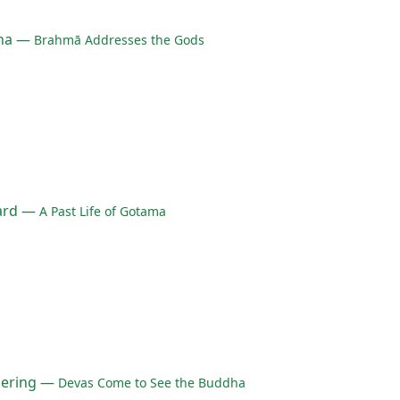
bha —
Brahmā Addresses the Gods
ward —
A Past Life of Gotama
hering —
Devas Come to See the Buddha