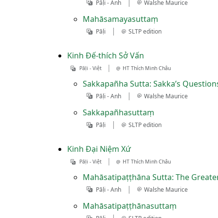
|
Pāḷi - Anh
Walshe Maurice
Mahāsamayasuttaṃ
|
Pāḷi
SLTP edition
Kinh Ðế-thích Sở Vấn
|
Pāḷi - Việt
HT Thích Minh Châu
Sakkapañha Sutta: Sakka’s Questio
|
Pāḷi - Anh
Walshe Maurice
Sakkapañhasuttaṃ
|
Pāḷi
SLTP edition
Kinh Ðại Niệm Xứ
|
Pāḷi - Việt
HT Thích Minh Châu
Mahāsatipaṭṭhāna Sutta: The Greate
|
Pāḷi - Anh
Walshe Maurice
Mahāsatipaṭṭhānasuttaṃ
|