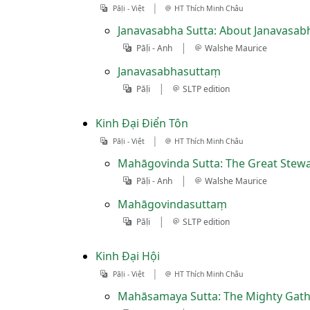
|
Pāḷi - Việt
HT Thích Minh Châu
Janavasabha Sutta: About Janavasa
|
Pāḷi - Anh
Walshe Maurice
Janavasabhasuttaṃ
|
Pāḷi
SLTP edition
Kinh Ðại Ðiển Tôn
|
Pāḷi - Việt
HT Thích Minh Châu
Mahāgovinda Sutta: The Great Ste
|
Pāḷi - Anh
Walshe Maurice
Mahāgovindasuttaṃ
|
Pāḷi
SLTP edition
Kinh Ðại Hội
|
Pāḷi - Việt
HT Thích Minh Châu
Mahāsamaya Sutta: The Mighty Gat