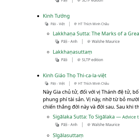
Pāḷi
SLTP edition
Kinh Tướng
|
Pāḷi - Việt
HT Thích Minh Châu
Lakkhaṇa Sutta: The Marks of a Gre
|
Pāḷi - Anh
Walshe Maurice
Lakkhaṇasuttaṃ
|
Pāḷi
SLTP edition
Kinh Giáo Thọ Thi-ca-la-việt
|
Pāḷi - Việt
HT Thích Minh Châu
Này Gia chủ tử, đối với vị Thánh đệ tử,
phung phí tài sản. Vị này, nhờ từ bỏ mười
chiến thắng đời này và đời sau. Sau khi t
Sigālaka Sutta: To Sigālaka —
Advice 
|
Pāḷi - Anh
Walshe Maurice
Sīgālasuttaṃ