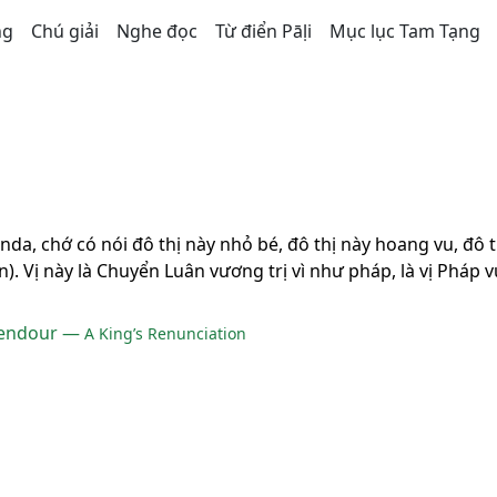
ng
Chú giải
Nghe đọc
Từ điển Pāḷi
Mục lục Tam Tạng
da, chớ có nói đô thị này nhỏ bé, đô thị này hoang vu, đô 
). Vị này là Chuyển Luân vương trị vì như pháp, là vị Pháp 
pendour —
A King’s Renunciation