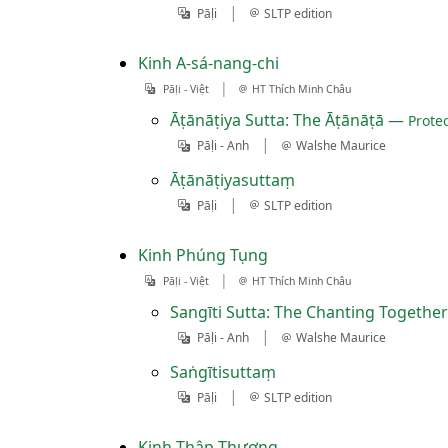
|
Pāḷi
SLTP edition
Kinh A-sá-nang-chi
|
Pāḷi - Việt
HT Thích Minh Châu
Āṭānāṭiya Sutta: The Āṭānāṭā —
Prote
|
Pāḷi - Anh
Walshe Maurice
Āṭānāṭiyasuttaṃ
|
Pāḷi
SLTP edition
Kinh Phúng Tụng
|
Pāḷi - Việt
HT Thích Minh Châu
Sangīti Sutta: The Chanting Together
|
Pāḷi - Anh
Walshe Maurice
Saṅgītisuttaṃ
|
Pāḷi
SLTP edition
Kinh Thập Thượng