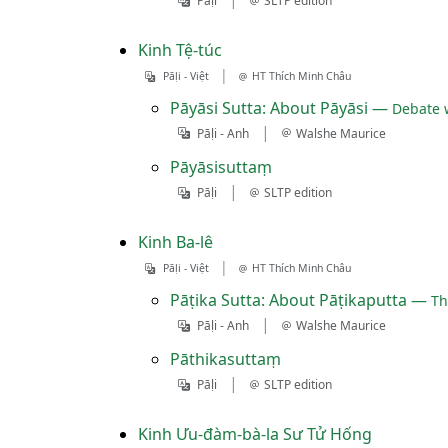
Pāḷi
SLTP edition
Kinh Tệ-túc
|
Pāḷi - Việt
HT Thích Minh Châu
Pāyāsi Sutta: About Pāyāsi —
Debate w
|
Pāḷi - Anh
Walshe Maurice
Pāyāsisuttaṃ
|
Pāḷi
SLTP edition
Kinh Ba-lê
|
Pāḷi - Việt
HT Thích Minh Châu
Pāṭika Sutta: About Pāṭikaputta —
Th
|
Pāḷi - Anh
Walshe Maurice
Pāthikasuttaṃ
|
Pāḷi
SLTP edition
Kinh Ưu-đàm-bà-la Sư Tử Hống