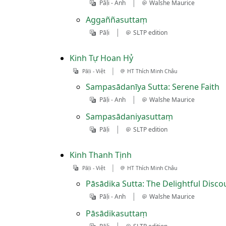
|
Pāḷi - Anh
Walshe Maurice
Aggaññasuttaṃ
|
Pāḷi
SLTP edition
Kinh Tự Hoan Hỷ
|
Pāḷi - Việt
HT Thích Minh Châu
Sampasādanīya Sutta: Serene Faith
|
Pāḷi - Anh
Walshe Maurice
Sampasādaniyasuttaṃ
|
Pāḷi
SLTP edition
Kinh Thanh Tịnh
|
Pāḷi - Việt
HT Thích Minh Châu
Pāsādika Sutta: The Delightful Disco
|
Pāḷi - Anh
Walshe Maurice
Pāsādikasuttaṃ
|