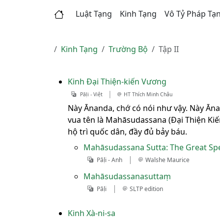
Luật Tạng
Kinh Tạng
Vô Tỷ Pháp Tạ
Kinh Tạng
Trường Bộ
Tập II
Kinh Ðại Thiện-kiến Vương
|
Pāḷi - Việt
HT Thích Minh Châu
Này Ānanda, chớ có nói như vậy. Này Ānan
vua tên là Mahāsudassana (Ðại Thiện Kiến
hộ trì quốc dân, đầy đủ bảy báu.
Mahāsudassana Sutta: The Great S
|
Pāḷi - Anh
Walshe Maurice
Mahāsudassanasuttaṃ
|
Pāḷi
SLTP edition
Kinh Xà-ni-sa