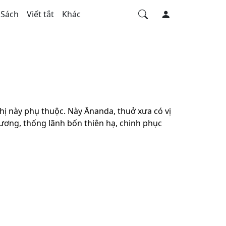
Sách
Viết tắt
Khác
thị này phụ thuộc. Này Ānanda, thuở xưa có vị
vương, thống lãnh bốn thiên hạ, chinh phục