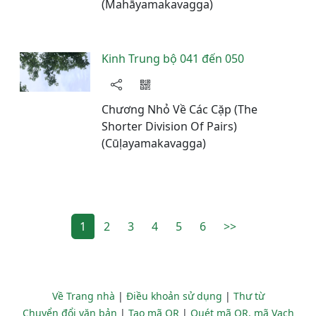
(Mahāyamakavagga)
Kinh Trung bộ 041 đến 050
Chương Nhỏ Về Các Cặp (The
Shorter Division Of Pairs)
(Cūḷayamakavagga)
1
2
3
4
5
6
>>
Về Trang nhà
|
Điều khoản sử dụng
|
Thư từ
Chuyển đổi văn bản
|
Tạo mã QR
|
Quét mã QR, mã Vạch