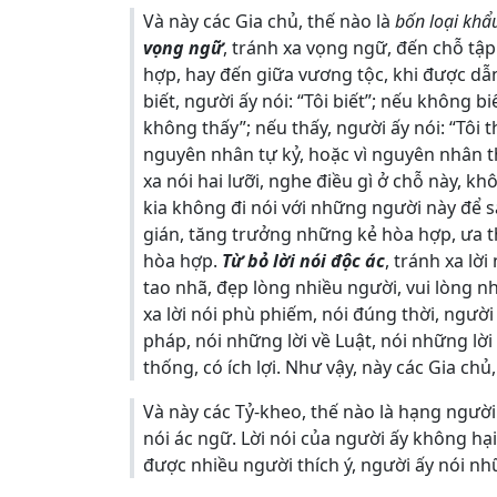
Và này các Gia chủ, thế nào là
bốn loại kh
vọng ngữ
, tránh xa vọng ngữ, đến chỗ tập
hợp, hay đến giữa vương tộc, khi được dẫn
biết, người ấy nói: “Tôi biết”; nếu không bi
không thấy”; nếu thấy, người ấy nói: “Tôi 
nguyên nhân tự kỷ, hoặc vì nguyên nhân t
xa nói hai lưỡi, nghe điều gì ở chỗ này, k
kia không đi nói với những người này để 
gián, tăng trưởng những kẻ hòa hợp, ưa th
hòa hợp.
Từ bỏ lời nói độc ác
, tránh xa lờ
tao nhã, đẹp lòng nhiều người, vui lòng n
xa lời nói phù phiếm, nói đúng thời, người
pháp, nói những lời về Luật, nói những lời 
thống, có ích lợi. Như vậy, này các Gia c
Và này các Tỷ-kheo, thế nào là hạng người
nói ác ngữ. Lời nói của người ấy không hại
được nhiều người thích ý, người ấy nói nh