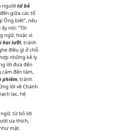
có người
từ bỏ
 đến giữa các tổ
ì Ông biết”, nếu
 ấy nói: “Tôi
ng ngữ, hoặc vì
i hai lưỡi
, tránh
ghe điều gì ở chỗ
 hợp những kẻ ly
ng lời đưa đến
ng cảm đến tâm,
hù phiếm
, tránh
hững lời về Chánh
mạch lạc, hệ
ngữ, từ bỏ lời
ười ưa thích,
 như mật.