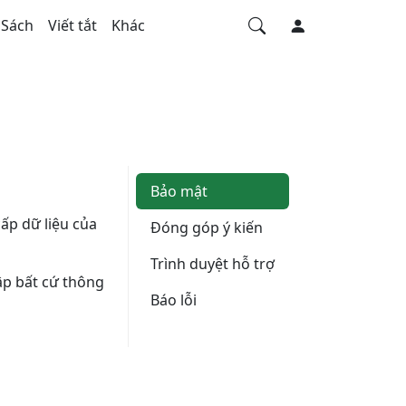
Sách
Viết tắt
Khác
Bảo mật
cấp dữ liệu của
Đóng góp ý kiến
Trình duyệt hỗ trợ
hập bất cứ thông
Báo lỗi