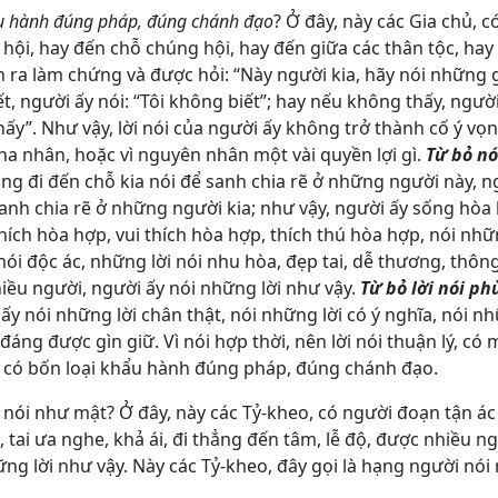
ẩu hành đúng pháp, đúng chánh đạo
? Ở đây, này các Gia chủ, 
 hội, hay đến chỗ chúng hội, hay đến giữa các thân tộc, hay
 ra làm chứng và được hỏi: “Này người kia, hãy nói những g
ết, người ấy nói: “Tôi không biết”; hay nếu không thấy, người
thấy”. Như vậy, lời nói của người ấy không trở thành cố ý vọ
ha nhân, hoặc vì nguyên nhân một vài quyền lợi gì.
Từ bỏ nó
hông đi đến chỗ kia nói để sanh chia rẽ ở những người này, n
sanh chia rẽ ở những người kia; như vậy, người ấy sống hòa
ích hòa hợp, vui thích hòa hợp, thích thú hòa hợp, nói nhữ
i nói độc ác, những lời nói nhu hòa, đẹp tai, dễ thương, thô
hiều người, người ấy nói những lời như vậy.
Từ bỏ lời nói p
 ấy nói những lời chân thật, nói những lời có ý nghĩa, nói n
đáng được gìn giữ. Vì nói hợp thời, nên lời nói thuận lý, có 
hủ, có bốn loại khẩu hành đúng pháp, đúng chánh đạo.
 nói như mật? Ở đây, này các Tỷ-kheo, có người đoạn tận ác 
, tai ưa nghe, khả ái, đi thẳng đến tâm, lễ độ, được nhiều ng
ững lời như vậy. Này các Tỷ-kheo, đây gọi là hạng người nói