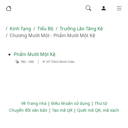
Kinh Tạng
Tiểu Bộ
Trưởng Lão Tăng Kệ
Chương Mười Một - Phẩm Mười Một Kệ
Phẩm Mười Một Kệ
|
Pāḷi - Việt
HT Thích Minh Châu
Về Trang nhà
|
Điều khoản sử dụng
|
Thư từ
Chuyển đổi văn bản
|
Tạo mã QR
|
Quét mã QR, mã Vạch