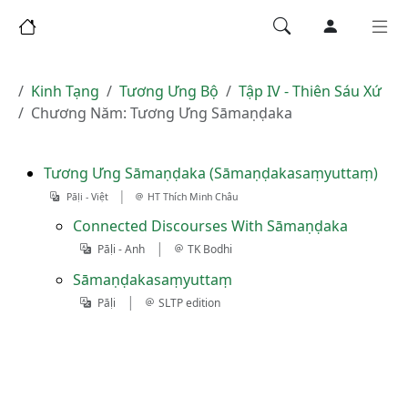
Kinh Tạng
Tương Ưng Bộ
Tập IV - Thiên Sáu Xứ
Chương Năm: Tương Ưng Sāmaṇḍaka
Tương Ưng Sāmaṇḍaka (Sāmaṇḍakasaṃyuttaṃ)
|
Pāḷi - Việt
HT Thích Minh Châu
Connected Discourses With Sāmaṇḍaka
|
Pāḷi - Anh
TK Bodhi
Sāmaṇḍakasaṃyuttaṃ
|
Pāḷi
SLTP edition