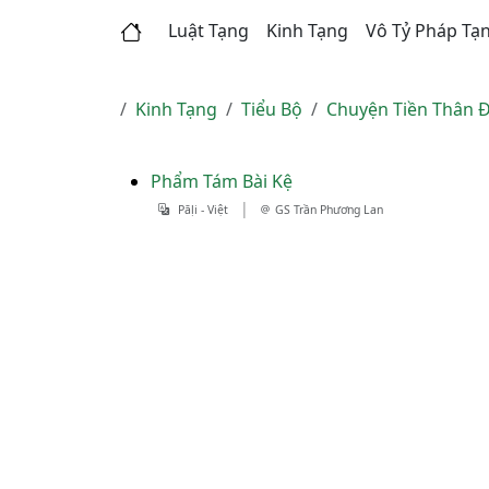
Luật Tạng
Kinh Tạng
Vô Tỷ Pháp Tạ
Kinh Tạng
Tiểu Bộ
Chuyện Tiền Thân Đ
Phẩm Tám Bài Kệ
|
Pāḷi - Việt
GS Trần Phương Lan