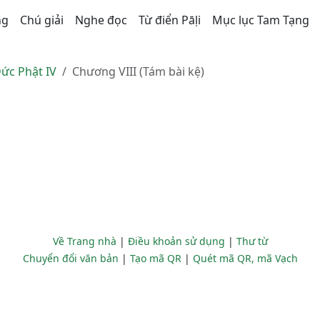
ng
Chú giải
Nghe đọc
Từ điển Pāḷi
Mục lục Tam Tạng
ức Phật IV
Chương VIII (Tám bài kệ)
Về Trang nhà
|
Điều khoản sử dụng
|
Thư từ
Chuyển đổi văn bản
|
Tạo mã QR
|
Quét mã QR, mã Vạch