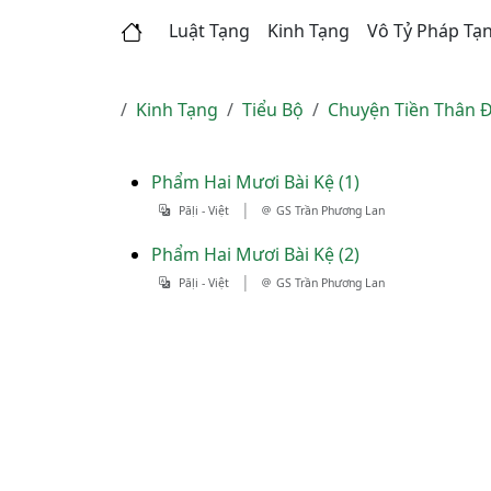
Luật Tạng
Kinh Tạng
Vô Tỷ Pháp Tạ
Kinh Tạng
Tiểu Bộ
Chuyện Tiền Thân Đ
Phẩm Hai Mươi Bài Kệ (1)
|
Pāḷi - Việt
GS Trần Phương Lan
Phẩm Hai Mươi Bài Kệ (2)
|
Pāḷi - Việt
GS Trần Phương Lan