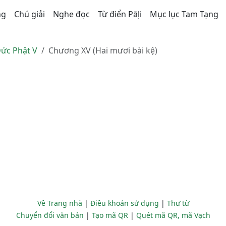
ng
Chú giải
Nghe đọc
Từ điển Pāḷi
Mục lục Tam Tạng
ức Phật V
Chương XV (Hai mươi bài kệ)
Về Trang nhà
|
Điều khoản sử dụng
|
Thư từ
Chuyển đổi văn bản
|
Tạo mã QR
|
Quét mã QR, mã Vạch