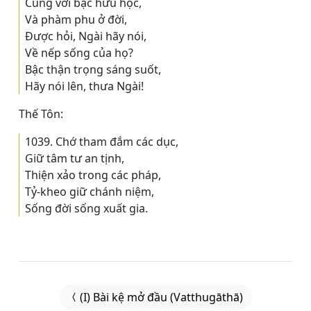
Cùng với bậc hữu học,
Và phàm phu ở đời,
Ðược hỏi, Ngài hãy nói,
Về nếp sống của họ?
Bậc thận trọng sáng suốt,
Hãy nói lên, thưa Ngài!
Thế Tôn:
1039. Chớ tham đắm các dục,
Giữ tâm tư an tịnh,
Thiện xảo trong các pháp,
Tỷ-kheo giữ chánh niệm,
Sống đời sống xuất gia.
(I) Bài kệ mở đầu (Vatthugāthā)