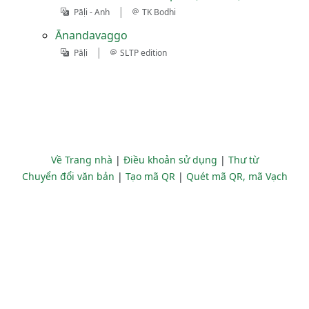
|
Pāḷi - Anh
TK Bodhi
Ānandavaggo
|
Pāḷi
SLTP edition
Về Trang nhà
|
Điều khoản sử dụng
|
Thư từ
Chuyển đổi văn bản
|
Tạo mã QR
|
Quét mã QR, mã Vạch