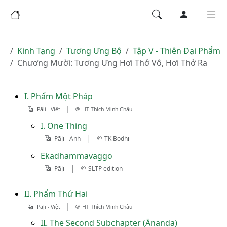
Kinh Tạng
Tương Ưng Bộ
Tập V - Thiên Ðại Phẩm
Chương Mười: Tương Ưng Hơi Thở Vô, Hơi Thở Ra
I. Phẩm Một Pháp
|
Pāḷi - Việt
HT Thích Minh Châu
I. One Thing
|
Pāḷi - Anh
TK Bodhi
Ekadhammavaggo
|
Pāḷi
SLTP edition
II. Phẩm Thứ Hai
|
Pāḷi - Việt
HT Thích Minh Châu
II. The Second Subchapter (Ānanda)