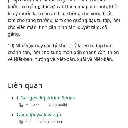
khởi... cố gắng; đối với các thiện pháp đã sanh, khởi
lên ý muốn làm cho an trú, không cho vong thất,
làm cho tăng trưởng, làm cho quảng đại, tu tập, làm
cho viên mãn, tinh cần, tinh tấn, quyết tâm, cố
gắng.
10) Như vậy, này các Tỷ-kheo, Tỷ-kheo tu tập bốn
chánh cần, làm cho sung mãn bốn chánh cần, thiên
về Niết-bàn, hướng về Niết-bàn, xuôi về Niết-bàn.
Liên quan
I. Ganges Repetition Series
|
Pāḷi - Anh
TK Bodhi
Gaṅgāpeyyālovaggo
|
Pāḷi
SLTP edition