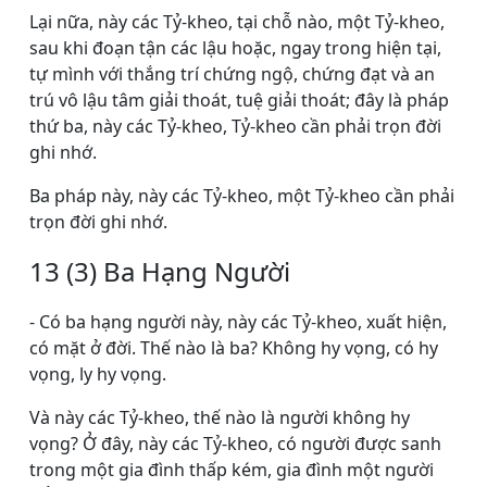
Lại nữa, này các Tỷ-kheo, tại chỗ nào, một Tỷ-kheo,
sau khi đoạn tận các lậu hoặc, ngay trong hiện tại,
tự mình với thắng trí chứng ngộ, chứng đạt và an
trú vô lậu tâm giải thoát, tuệ giải thoát; đây là pháp
thứ ba, này các Tỷ-kheo, Tỷ-kheo cần phải trọn đời
ghi nhớ.
Ba pháp này, này các Tỷ-kheo, một Tỷ-kheo cần phải
trọn đời ghi nhớ.
13 (3) Ba Hạng Người
- Có ba hạng người này, này các Tỷ-kheo, xuất hiện,
có mặt ở đời. Thế nào là ba? Không hy vọng, có hy
vọng, ly hy vọng.
Và này các Tỷ-kheo, thế nào là người không hy
vọng? Ở đây, này các Tỷ-kheo, có người được sanh
trong một gia đình thấp kém, gia đình một người