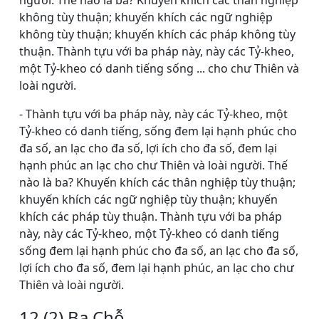
người. Thế nào là ba? Khuyến khích các thân nghiệp
không tùy thuận; khuyến khích các ngữ nghiệp
không tùy thuận; khuyến khích các pháp không tùy
thuận. Thành tựu với ba pháp này, này các Tỷ-kheo,
một Tỷ-kheo có danh tiếng sống ... cho chư Thiên và
loài người.
- Thành tựu với ba pháp này, này các Tỷ-kheo, một
Tỷ-kheo có danh tiếng, sống đem lại hạnh phúc cho
đa số, an lạc cho đa số, lợi ích cho đa số, đem lại
hạnh phúc an lạc cho chư Thiên và loài người. Thế
nào là ba? Khuyến khích các thân nghiệp tùy thuận;
khuyến khích các ngữ nghiệp tùy thuận; khuyến
khích các pháp tùy thuận. Thành tựu với ba pháp
này, này các Tỷ-kheo, một Tỷ-kheo có danh tiếng
sống đem lại hạnh phúc cho đa số, an lạc cho đa số,
lợi ích cho đa số, đem lại hạnh phúc, an lạc cho chư
Thiên và loài người.
12 (2) Ba Chỗ