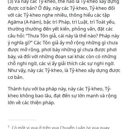
(3) Và này các Tỷ-kheo, thế nào là Tỷ-kheo xây dựng
được cơ bản? Ở đây, này các Tỷ-kheo, Tỷ-kheo đối
với các Tỷ-kheo nghe nhiều, thông hiểu các tập
Agāma (A-hàm), bậc trì Pháp, trì Luật, trì Toát yếu,
thường thường đến yết kiến, phỏng vấn, đặt các
câu hỏi: “Thưa Tôn giả, cái này là thế nào? Pháp này
ý nghĩa gì?” Các Tôn giả ấy mở rộng những gì chưa
được mở rộng, phơi bày những gì chưa được phơi
bày, và đối với những đoạn sai khác còn có những
chỗ nghi ngờ, các vị ấy giải thích các sự nghi ngờ.
Như vậy, này các Tỷ-kheo, là Tỷ-kheo xây dựng được
cơ bản.
Thành tựu với ba pháp này, này các Tỷ-kheo, Tỷ-
kheo không bao lâu, đạt đến sự lớn mạnh và rộng
lớn về các thiện pháp.
1
Có một vị vua ở trên vua Chuyển Luân (vị vua quay