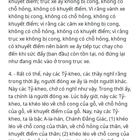
khuyết điểm; trục xe ấy không bị cong, không có
chỗ hỏng, không có khuyết điểm. Vì rằng vành xe
không bị cong, không có chỗ hỏng, không có
khuyết điểm; vì rằng các căm xe không bị cong,
không có chỗ hỏng, không có khuyết điểm; vì rằng
trục xe không bị cong, không có chỗ hỏng, không
có khuyết điểm nên bánh xe ấy tiếp tục chạy cho
đến khi sức đẩy (ban đầu) còn tồn tại, nó đứng lại
như đang mắc vào ở trong trục xe.
4. - Rất có thể, này các Tỷ-kheo, các thầy nghĩ rằng
trong thời ấy, người đóng xe ấy là một người khác.
Này các Tỷ-kheo, chớ có nghĩ như vậy. Trong thời ấy,
ta chính là người đóng xe. Lúc bấy giờ, này các Tỷ-
kheo, ta khéo léo về chỗ cong của gỗ, về chỗ hỏng
của gỗ, về khuyết điểm của gỗ. Nay, này các Tỷ-
kheo, ta là bậc A-la-hán, Chánh Ðẳng Giác, (1) khéo
léo về chỗ cong của thân, về chỗ hỏng của thân, về
khuyết điểm của thân; (2) khéo léo về chỗ cong của