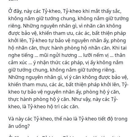
Ở đây, này các Tỷ-kheo, Tỷ-kheo khi mắt thấy sắc,
không nắm giữ tướng chung, không nắm giữ tướng
riêng. Những nguyên nhân gì, vì nhãn căn không
được bảo vệ, khiến tham ưu, các ác, bất thiện pháp
khởi lên, Tỷ-kheo tự bảo vệ nguyên nhân ấy, phòng
hộ nhãn căn, thực hành phòng hộ nhãn căn. Khi tai
nghe tiếng ... mũi ngửi hương ... lưỡi nếm vị ... thân
cảm xúc ... ý nhận thức các pháp, vị ấy không nắm
giữ tướng chung, không nắm giữ tướng riêng.
Những nguyên nhân gì, ví ý căn không được bảo vệ,
khiến tham mưu, các ác, bất thiện pháp khởi lên, Tỷ-
kheo tự bảo vệ nguyên nhân ấy, phòng hộ ý căn,
thực hành phòng hộ ý căn. Như vậy, này các Tỷ-
kheo, là Tỷ-kheo hộ trì các căn.
Và này các Tỷ-kheo, thế nào là Tỷ-kheo tiết độ trong
ăn uống?