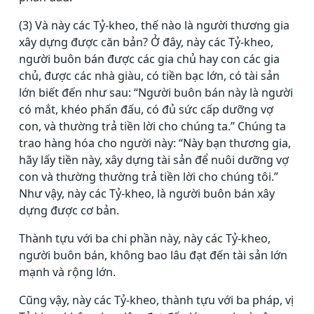
(3) Và này các Tỷ-kheo, thế nào là người thương gia
xây dựng được căn bản? Ở đây, này các Tỷ-kheo,
người buôn bán được các gia chủ hay con các gia
chủ, được các nhà giàu, có tiền bạc lớn, có tài sản
lớn biết đến như sau: “Người buôn bán này là người
có mắt, khéo phấn đấu, có đủ sức cấp dưỡng vợ
con, và thường trả tiền lời cho chúng ta.” Chúng ta
trao hàng hóa cho người này: “Này bạn thương gia,
hãy lấy tiền này, xây dựng tài sản để nuôi dưỡng vợ
con và thường thường trả tiền lời cho chúng tôi.”
Như vậy, này các Tỷ-kheo, là người buôn bán xây
dựng được cơ bản.
Thành tựu với ba chi phần này, này các Tỷ-kheo,
người buôn bán, không bao lâu đạt đến tài sản lớn
mạnh và rộng lớn.
Cũng vậy, này các Tỷ-kheo, thành tựu với ba pháp, vị