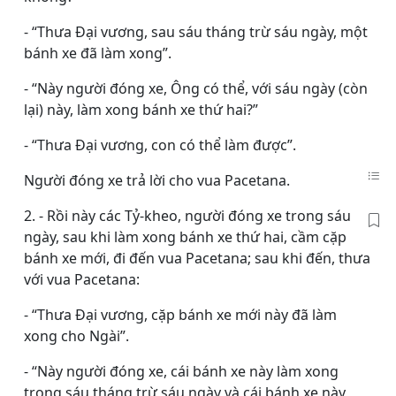
- “Thưa Ðại vương, sau sáu tháng trừ sáu ngày, một
bánh xe đã làm xong”.
- “Này người đóng xe, Ông có thể, với sáu ngày (còn
lại) này, làm xong bánh xe thứ hai?”
- “Thưa Ðại vương, con có thể làm được”.
Người đóng xe trả lời cho vua Pacetana.
2. - Rồi này các Tỷ-kheo, người đóng xe trong sáu
ngày, sau khi làm xong bánh xe thứ hai, cầm cặp
bánh xe mới, đi đến vua Pacetana; sau khi đến, thưa
với vua Pacetana:
- “Thưa Ðại vương, cặp bánh xe mới này đã làm
xong cho Ngài”.
- “Này người đóng xe, cái bánh xe này làm xong
trong sáu tháng trừ sáu ngày và cái bánh xe này