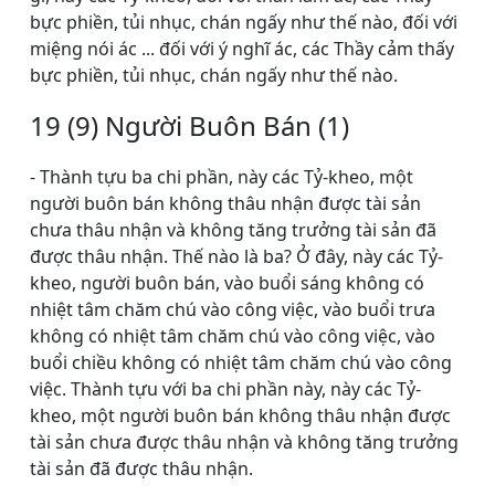
bực phiền, tủi nhục, chán ngấy như thế nào, đối với
miệng nói ác ... đối với ý nghĩ ác, các Thầy cảm thấy
bực phiền, tủi nhục, chán ngấy như thế nào.
19 (9) Người Buôn Bán (1)
- Thành tựu ba chi phần, này các Tỷ-kheo, một
người buôn bán không thâu nhận được tài sản
chưa thâu nhận và không tăng trưởng tài sản đã
được thâu nhận. Thế nào là ba? Ở đây, này các Tỷ-
kheo, người buôn bán, vào buổi sáng không có
nhiệt tâm chăm chú vào công việc, vào buổi trưa
không có nhiệt tâm chăm chú vào công việc, vào
buổi chiều không có nhiệt tâm chăm chú vào công
việc. Thành tựu với ba chi phần này, này các Tỷ-
kheo, một người buôn bán không thâu nhận được
tài sản chưa được thâu nhận và không tăng trưởng
tài sản đã được thâu nhận.