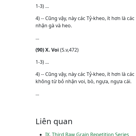
1-3) ...
4) -- Cũng vậy, này các Tỷ-kheo, ít hơn là 
nhận gà và heo.
...
(90) X. Voi
(S.v,472)
1-3) ...
4) -- Cũng vậy, này các Tỷ-kheo, ít hơn là c
không từ bỏ nhận voi, bò, ngựa, ngựa cái.
...
Liên quan
IX. Third Raw Grain Repetition Series