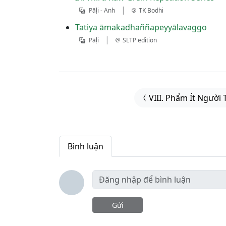
|
Pāḷi - Anh
TK Bodhi
Tatiya āmakadhaññapeyyālavaggo
|
Pāḷi
SLTP edition
VIII. Phẩm Ít Người 
Bình luận
Gửi