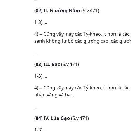
(82) II. Giường Nằm
(S.v,471)
1-3) ...
4) -- Cũng vậy, này các Tỷ-kheo, ít hơn là c
sanh không từ bỏ các giường cao, các giườn
...
(83) III. Bạc
(S.v,471)
1-3) ...
4) -- Cũng vậy, này các Tỷ-kheo, ít hơn là 
nhận vàng và bạc.
...
(84) IV. Lúa Gạo
(S.v,471)
1-3) ...