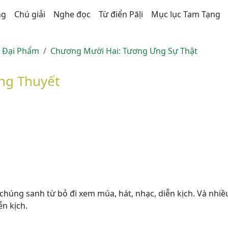
ng
Chú giải
Nghe đọc
Từ điển Pāḷi
Mục lục Tam Tạng
n Ðại Phẩm
Chương Mười Hai: Tương Ưng Sự Thật
ng Thuyết
ác chúng sanh từ bỏ đi xem múa, hát, nhạc, diễn kịch. Và nhi
ễn kịch.