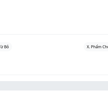
Từ Bỏ
X. Phẩm Ch