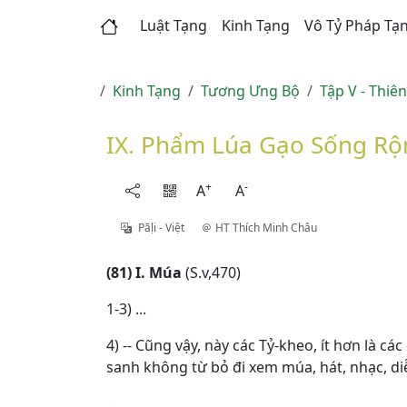
Luật Tạng
Kinh Tạng
Vô Tỷ Pháp Tạ
Kinh Tạng
Tương Ưng Bộ
Tập V - Thiê
IX. Phẩm Lúa Gạo Sống Rộ
+
-
A
A
Pāḷi - Việt
HT Thích Minh Châu
(81) I. Múa
(S.v,470)
1-3) ...
4) -- Cũng vậy, này các Tỷ-kheo, ít hơn là c
sanh không từ bỏ đi xem múa, hát, nhạc, di
...