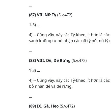
...
(87) VII. Nữ Tỳ
(S.v,472)
1-3) ...
4) -- Cũng vậy, này các Tỷ-kheo, ít hơn là c
sanh không từ bỏ nhận các nô tỳ nữ, nô tỳ 
...
(88) VIII. Dê, Dê Rừng
(S.v,472)
1-3) ...
4) -- Cũng vậy, này các Tỷ-kheo, ít hơn là 
bỏ nhận dê và dê rừng.
...
(89) IX. Gà, Heo
(S.v,472)