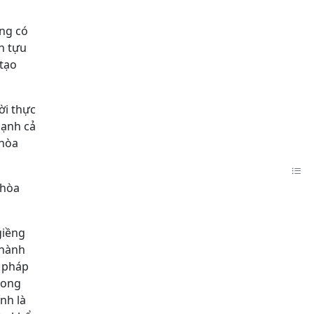
ông có
nh tựu
 tạo
ời thực
hạnh cả
 hòa
 hòa
giềng
 hành
t pháp
trong
nh là