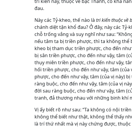
tri kiến này, thuộc về bậc Thánh, có khả n
đau.
Này các Tỷ-kheo, thế nào là
tri kiến thuộc về
chánh diệt tận khổ đau? Ở đây, này các Tỷ-k
chỗ trống vắng và suy nghĩ như sau: “Không 
nếu tâm ta bị triền phược, thì ta không thể
kheo bị tham dục triền phược, cho đến như v
bị sân triền phược, cho đến như vậy, tâm (c
thụy miên triền phược, cho đến như vậy, tâm
hối triền phược, cho đến như vậy, tâm (của v
phược, cho đến như vậy, tâm (của vị này) bị
ràng buộc, cho đến như vậy, tâm (của vị này
đời sau ràng buộc, cho đến như vậy, tâm (củ
tranh, đả thương nhau với những binh khí mi
Vị ấy biết rõ như sau: “Ta không có nội triề
không thể biết như thật, không thể thấy n
là trí thứ nhất mà vị này chứng được, thuộ