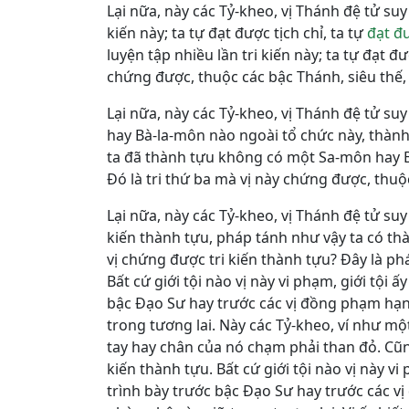
Lại nữa, này các Tỷ-kheo, vị Thánh đệ tử suy 
kiến này; ta tự đạt được tịch chỉ, ta tự
đạt đư
luyện tập nhiều lần tri kiến này; ta tự đạt đượ
chứng được, thuộc các bậc Thánh, siêu thế
Lại nữa, này các Tỷ-kheo, vị Thánh đệ tử su
hay Bà-la-môn nào ngoài tổ chức này, thành 
ta đã thành tựu không có một Sa-môn hay Bà
Ðó là tri thứ ba mà vị này chứng được, thu
Lại nữa, này các Tỷ-kheo, vị Thánh đệ tử suy
kiến thành tựu, pháp tánh như vậy ta có th
vị chứng được tri kiến thành tựu? Ðây là ph
Bất cứ giới tội nào vị này vi phạm, giới tội ấy
bậc Ðạo Sư hay trước các vị đồng phạm hạnh c
trong tương lai. Này các Tỷ-kheo, ví như mộ
tay hay chân của nó chạm phải than đỏ. Cũn
kiến thành tựu. Bất cứ giới tội nào vị này vi p
trình bày trước bậc Ðạo Sư hay trước các vị đ