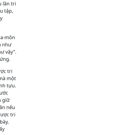
 lần tri
tu tập,
ày
 Sa-môn
ến như
ư vậy”.
hứng.
c tri
 mà một
nh tựu.
rước
n giữ
hân nếu
ược tri
 bày,
 ấy