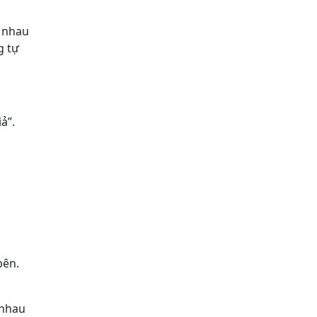
g nhau
g tự
ả”.
bên.
 nhau