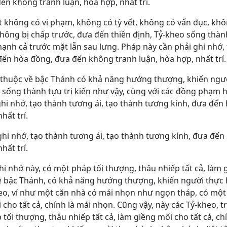
n không tranh luận, hòa hợp, nhất trí.
uật không có vi phạm, không có tỳ vết, không có vẩn đục, kh
, không bị chấp trước, đưa đến thiền định, Tỷ-kheo sống thà
 hạnh cả trước mặt lẫn sau lưng. Pháp này cần phải ghi nhớ,
đến hòa đồng, đưa đến không tranh luận, hòa hợp, nhất trí.
iến thuộc về bậc Thánh có khả năng hướng thượng, khiến ngư
 sống thành tựu tri kiến như vậy, cùng với các đồng phạm 
ghi nhớ, tạo thành tương ái, tạo thành tương kính, đưa đến
hất trí.
ghi nhớ, tạo thành tương ái, tạo thành tương kính, đưa đến
hất trí.
i nhớ này, có một pháp tối thượng, thâu nhiếp tất cả, làm 
c về bậc Thánh, có khả năng hướng thượng, khiến người thực
heo, ví như một căn nhà có mái nhọn như ngọn tháp, có mộ
 cho tất cả, chính là mái nhọn. Cũng vậy, này các Tỷ-kheo, 
tối thượng, thâu nhiếp tất cả, làm giềng mối cho tất cả, chí