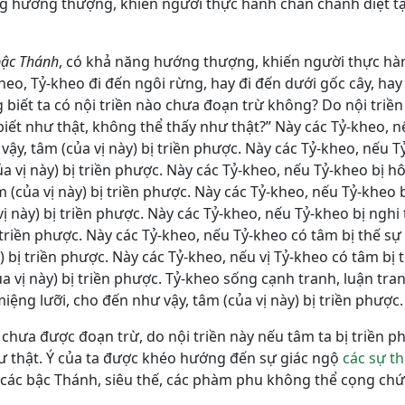
ăng hướng thượng, khiến người thực hành chân chánh diệt t
 bậc Thánh
, có khả năng hướng thượng, khiến người thực hà
heo, Tỷ-kheo đi đến ngôi rừng, hay đi đến dưới gốc cây, hay
biết ta có nội triền nào chưa đoạn trừ không? Do nội triền
 biết như thật, không thể thấy như thật?” Này các Tỷ-kheo, n
ậy, tâm (của vị này) bị triền phược. Này các Tỷ-kheo, nếu 
ủa vị này) bị triền phược. Này các Tỷ-kheo, nếu Tỷ-kheo bị h
 (của vị này) bị triền phược. Này các Tỷ-kheo, nếu Tỷ-kheo b
ị này) bị triền phược. Này các Tỷ-kheo, nếu Tỷ-kheo bị nghi 
 triền phược. Này các Tỷ-kheo, nếu Tỷ-kheo có tâm bị thế sự
) bị triền phược. Này các Tỷ-kheo, nếu vị Tỷ-kheo có tâm bị 
a vị này) bị triền phược. Tỷ-kheo sống cạnh tranh, luận tra
ệng lưỡi, cho đến như vậy, tâm (của vị này) bị triền phược.
n chưa được đoạn trừ, do nội triền này nếu tâm ta bị triền p
hư thật. Ý của ta được khéo hướng đến sự giác ngộ
các sự th
c các bậc Thánh, siêu thế, các phàm phu không thể cọng ch