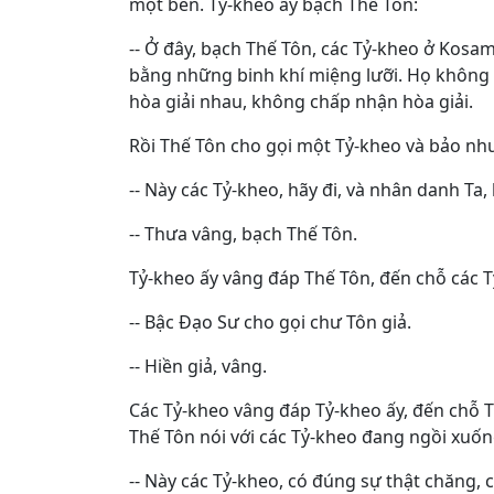
một bên. Tỷ-kheo ấy bạch Thế Tôn:
-- Ở đây, bạch Thế Tôn, các Tỷ-kheo ở Kosa
bằng những binh khí miệng lưỡi. Họ không
hòa giải nhau, không chấp nhận hòa giải.
Rồi Thế Tôn cho gọi một Tỷ-kheo và bảo nh
-- Này các Tỷ-kheo, hãy đi, và nhân danh Ta
-- Thưa vâng, bạch Thế Tôn.
Tỷ-kheo ấy vâng đáp Thế Tôn, đến chỗ các Tỷ
-- Bậc Ðạo Sư cho gọi chư Tôn giả.
-- Hiền giả, vâng.
Các Tỷ-kheo vâng đáp Tỷ-kheo ấy, đến chỗ T
Thế Tôn nói với các Tỷ-kheo đang ngồi xuố
-- Này các Tỷ-kheo, có đúng sự thật chăng,