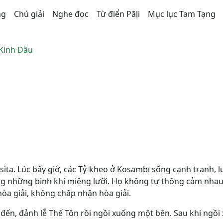
ng
Chú giải
Nghe đọc
Từ điển Pāḷi
Mục lục Tam Tạng
 Kinh Đầu
sita. Lúc bấy giờ, các Tỷ-kheo ở Kosambī sống cạnh tranh, 
ng những binh khí miệng lưỡi. Họ không tự thông cảm nhau
a giải, không chấp nhận hòa giải.
 đến, đảnh lễ Thế Tôn rồi ngồi xuống một bên. Sau khi ngồi