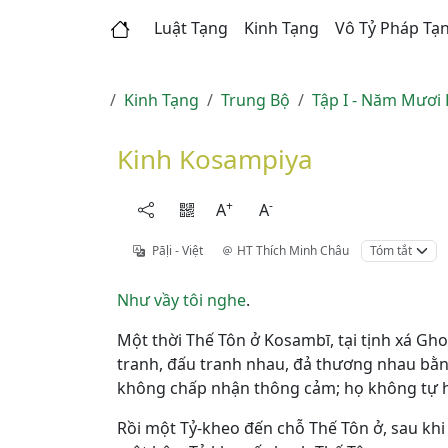
Luật Tạng
Kinh Tạng
Vô Tỷ Pháp Tạ
Kinh Tạng
Trung Bộ
Tập I - Năm Mươi
Kinh Kosampiya
+
-
A
A
Pāḷi - Việt
HT Thích Minh Châu
Tóm tắt
Như vầy tôi nghe
.
Một thời Thế Tôn ở Kosambī, tại tịnh xá Gho
tranh, đấu tranh nhau, đả thương nhau bằ
không chấp nhận thông cảm; họ không tự hò
Rồi một Tỷ-kheo đến chỗ Thế Tôn ở, sau khi