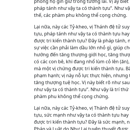
phòng hộ gìn giữ trong tương lai. Vị ấy biế
pháp tánh như vậy ta có thành tựu”. Như vậy
thế, các phàm phu không thể cọng chứng.
Lại nữa, này các Tỷ-kheo, vị Thánh đệ tử su
tựu, pháp tánh như vậy ta có thành tựu hay
được tri kiến thành tựu? Ðây là pháp tánh, 
sự việc cần phải làm dầu lớn nhỏ gì, giúp c
hướng đến tăng thượng giới học, tăng thượ
có các con bê, khi đang nhổ lùm cỏ lên (ăn)
mà một vị chứng được tri kiến thành tựu. Bấ
phạm hạnh; vị này nỗ lực thực hiện, nhưng 
tăng thượng tuệ học. Vị này biết rõ như sa
như vậy ta có thành tựu”. Như vậy là trí th
phàm phu không thể cọng chứng.
Lại nữa, này các Tỷ-kheo, vị Thánh đệ tử s
tựu, sức mạnh như vậy ta có thành tựu hay 
được tri kiến thành tựu? Ðây là sức mạnh, n
Pháp và Luật do Như Lai tuyên thuyết được g