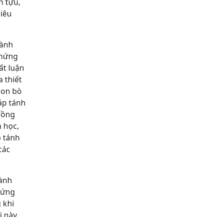
h tựu,
siêu
hành
chứng
ất luận
 thiết
con bò
háp tánh
 đồng
 học,
p tánh
các
hành
hứng
 khi
ị này