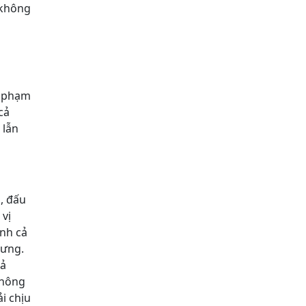
 không
g phạm
cả
 lẫn
, đấu
 vị
ạnh cả
lưng.
đả
thông
i chịu