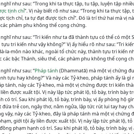
nghĩ như sau: “Trong khi ta thực tập, tu tập, luyện tập nhiều
ợc tịnh chỉ
”. Vị này biết rõ như sau: “Trong khi ta thực tập, 
c tịch chỉ, ta tự đạt được tịch chỉ”. Ðó là trí thứ hai mà vị n
, các phàm phu không thể cọng chứng.
y nghĩ như sau: “Tri kiến như ta đã thành tựu có thể có một
tựu tri kiến như vậy không?” Vị ấy hiểu rõ như sau: “Tri ki
-la-môn nào khác, ngoài tổ chức này, thành tựu tri kiến nh
ộc các bậc Thánh, siêu thế, các phàm phu không thể cọng c
 nghĩ như sau: “
Pháp tánh
(Dhammatā) mà một vị chứng đượ
ành tựu hay không?” Và này các Tỷ-kheo, pháp tánh ấy là gì
áp tánh, này các Tỷ-kheo, mà một vị chứng được tri kiến thà
 liền được xuất tội. Vị này lập tức phát lộ, tỏ bày, trình bày t
ó trí. Sau khi phát lộ, tỏ bày, trình bày, vị ấy phòng hộ gì
t đứa trẻ con, ngây thơ, nằm ngửa, lập tức rút lui tay hay c
g vậy, này các Tỷ-kheo, đây là pháp tánh mà một vị chứng đ
hạm, giới tội ấy liền được xuất tội. Vị này lập tức phát lộ, tỏ
ồng phạm hạnh có trí. Sau khi phát lộ, tỏ bày, trình bày, vị