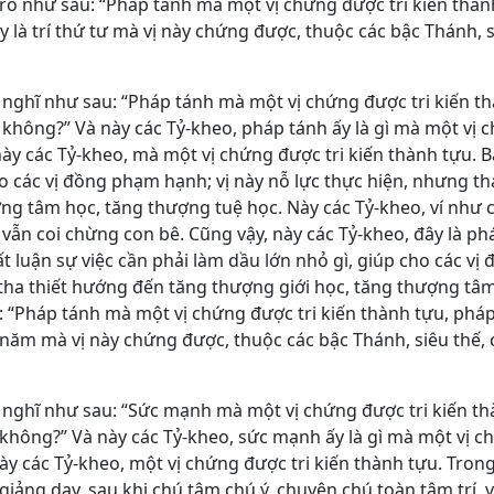
t rõ như sau: “Pháp tánh mà một vị chứng được tri kiến thàn
 là trí thứ tư mà vị này chứng được, thuộc các bậc Thánh, 
y nghĩ như sau: “Pháp tánh mà một vị chứng được tri kiến t
 không?” Và này các Tỷ-kheo, pháp tánh ấy là gì mà một vị 
này các Tỷ-kheo, mà một vị chứng được tri kiến thành tựu. B
ho các vị đồng phạm hạnh; vị này nỗ lực thực hiện, nhưng tha
ng tâm học, tăng thượng tuệ học. Này các Tỷ-kheo, ví như 
, vẫn coi chừng con bê. Cũng vậy, này các Tỷ-kheo, đây là p
t luận sự việc cần phải làm dầu lớn nhỏ gì, giúp cho các vị
tha thiết hướng đến tăng thượng giới học, tăng thượng tâm
u: “Pháp tánh mà một vị chứng được tri kiến thành tựu, phá
ứ năm mà vị này chứng được, thuộc các bậc Thánh, siêu thế, 
uy nghĩ như sau: “Sức mạnh mà một vị chứng được tri kiến t
không?” Và này các Tỷ-kheo, sức mạnh ấy là gì mà một vị c
ày các Tỷ-kheo, một vị chứng được tri kiến thành tựu. Trong
iảng dạy, sau khi chú tâm chú ý, chuyên chú toàn tâm trí, v