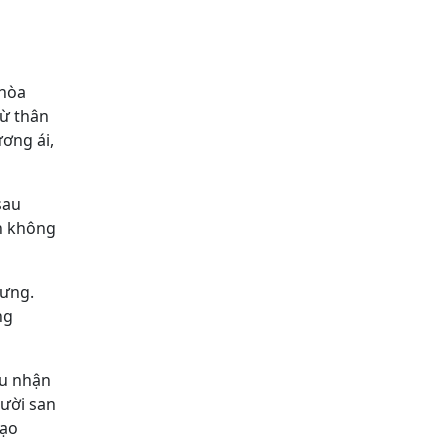
 hòa
từ thân
ương ái,
sau
ến không
lưng.
ng
âu nhận
gười san
tạo