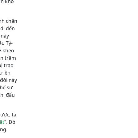
ận khổ
nh chân
 đi đến
 này
ếu Tỷ-
Tỷ-kheo
ôn trầm
ị trạo
triền
 đời này
thế sự
nh, đấu
hược, ta
ật
”. Ðó
ứng.