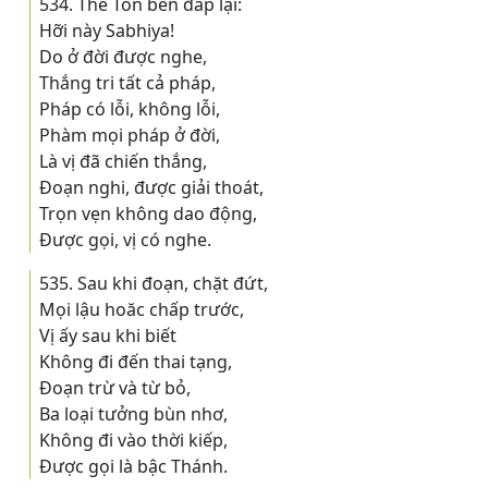
534. Thế Tôn bèn đáp lại:
Hỡi này Sabhiya!
Do ở đời được nghe,
Thắng tri tất cả pháp,
Pháp có lỗi, không lỗi,
Phàm mọi pháp ở đời,
Là vị đã chiến thắng,
Ðoạn nghi, được giải thoát,
Trọn vẹn không dao động,
Ðược gọi, vị có nghe.
535. Sau khi đoạn, chặt đứt,
Mọi lậu hoăc chấp trước,
Vị ấy sau khi biết
Không đi đến thai tạng,
Ðoạn trừ và từ bỏ,
Ba loại tưởng bùn nhơ,
Không đi vào thời kiếp,
Ðược gọi là bậc Thánh.