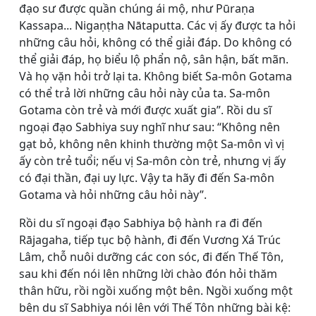
đạo sư được quần chúng ái mộ, như Pūraṇa
Kassapa... Nigaṇṭha Nātaputta. Các vị ấy được ta hỏi
những câu hỏi, không có thể giải đáp. Do không có
thể giải đáp, họ biểu lộ phẩn nộ, sân hận, bất mãn.
Và họ vặn hỏi trở lại ta. Không biết Sa-môn Gotama
có thể trả lời những câu hỏi này của ta. Sa-môn
Gotama còn trẻ và mới được xuất gia”. Rồi du sĩ
ngoại đạo Sabhiya suy nghĩ như sau: “Không nên
gạt bỏ, không nên khinh thường một Sa-môn vì vị
ấy còn trẻ tuổi; nếu vị Sa-môn còn trẻ, nhưng vị ấy
có đại thần, đại uy lực. Vậy ta hãy đi đến Sa-môn
Gotama và hỏi những câu hỏi này”.
Rồi du sĩ ngoại đạo Sabhiya bộ hành ra đi đến
Rājagaha, tiếp tục bộ hành, đi đến Vương Xá Trúc
Lâm, chỗ nuôi dưỡng các con sóc, đi đến Thế Tôn,
sau khi đến nói lên những lời chào đón hỏi thăm
thân hữu, rồi ngồi xuống một bên. Ngồi xuống một
bên du sĩ Sabhiya nói lên với Thế Tôn những bài kệ: