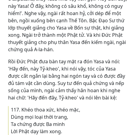
này Yasa! Ở đây, không có sâu khổ, không có nguy
hiểm!'. Nghe vậy, ngài rất hoan hỷ, cởi dép để một
bên, ngồi xuống bên cạnh Thế Tôn. Bậc Ðạo Sư thứ
lớp thuyết giảng cho Yasa về Bốn sự thật, khi giảng
xong. Ngài trở thành một Phật tử. Và khi Đức Phật
thuyết giảng cho phụ thân Yasa đến kiếm ngài, ngài
chứng quả A-la-hán.
Rồi Đức Phật đưa bàn tay mặt ra đón Yasa và nói:
'Hãy đến, này Tỷ-kheo', khi nói vậy, tóc của Yasa
được cắt ngắn lại bằng hai ngón tay và có được đầy
đủ tám vật cần dùng. Suy tư đến quả chứng và nếp
sống của mình, ngài cảm thấy hân hoan khi nghe
hai chữ: 'Hãy đến đây, Tỷ-kheo' và nói lên bài kệ:
117. Khéo thoa xức, khéo mặc,
Dùng mọi loại thời trang,
Ta chứng được Ba minh
Lời Phật dạy làm xong.