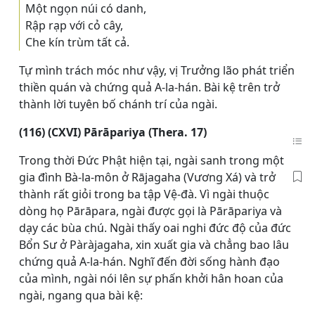
Một ngọn núi có danh,
Rập rạp với cỏ cây,
Che kín trùm tất cả.
Tự mình trách móc như vậy, vị Trưởng lão phát triển
thiền quán và chứng quả A-la-hán. Bài kệ trên trở
thành lời tuyên bố chánh trí của ngài.
(116) (CXVI) Pārāpariya (Thera. 17)
Trong thời Đức Phật hiện tại, ngài sanh trong một
gia đình Bà-la-môn ở Rājagaha (Vương Xá) và trở
thành rất giỏi trong ba tập Vệ-đà. Vì ngài thuộc
dòng họ Pārāpara, ngài được gọi là Pārāpariya và
dạy các bùa chú. Ngài thấy oai nghi đức độ của đức
Bổn Sư ở Pàràjagaha, xin xuất gia và chẳng bao lâu
chứng quả A-la-hán. Nghĩ đến đời sống hành đạo
của mình, ngài nói lên sự phấn khởi hân hoan của
ngài, ngang qua bài kệ: