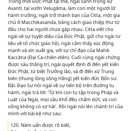
Trong thời Đức Phật tại thế, ngài sanh trong xứ
Avantī, tại vườn Velugāma, làm con một người lữ
hành trưởng, ngài trở thành bạn của Citta, một gia
chủ ở Macchikasanda, bằng cách giao thiệp thư từ
đầu cho hai người chưa gặp nhau. Citta viết cho
ngài về sự tuyệt diệu của Đức Phật, gửi cho ngài tư
liệu về tổ chức giáo hội, ngài cảm thấy xúc động
mạnh và xin xuất gia, với sự chỉ đạo của Mahā-
Kaccāna (Ðại Ca-chiên-diên). Cuối cùng ngài chứng
được sáu thắng trí, ngài quyết định đi đến yết kiến
Đức Phật, từ biệt Trưởng lão, và đi đến xứ Trung
biên (thung lũng sông Hằng) yết kiến đức Bổn sư.
Bậc Ðạo Sư hỏi ngài về sự tiến bộ trên đường tu
hành, ngài trả lời: 'Từ khi con tu tập trong Pháp và
Luật của Ngài, mọi sầu khổ đều chấm dứt, và con
sống không có sợ hãi'. Rồi ngài nói lên chánh trí của
mình với bài kệ như sau:
120. Năm uẩn được rõ biết,