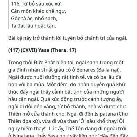
116. Từ bỏ sáu xúc xứ,
Căn môn khéo chế ngự,
Gốc tà ác, nhổ sạch,
Ta đạt lậu hoặc tận.
Bài kệ này trở thành lời tuyên bố chánh trí của ngài.
(117) (CXVII) Yasa (Thera. 17)
Trong thời Đức Phật hiện tại, ngài sanh trong một
gia đình nhân sĩ rất giàu có ở Benares (Ba-la-nại).
Ngài được nuôi dưỡng rất tinh tế, và có ba lâu đài
hợp với ba mùa. Một đêm, do nhân duyên quá khứ
thúc đẩy ngài thấy cảnh bất tịnh của những người
hầu cận ngài. Quá xúc động trước cảnh tượng ấy,
ngài đi đôi dép vàng, từ bỏ thành, nhà và được chư
Thiên mở cửa thành cho. Ngài đi đến Isipatana (Chư
Thiên đọa xứ), vừa đi vừa than 'Ôi sầu khổ thay! Ôi
nguy hiểm thay!'. Lúc ấy, Thế Tôn đang đi ngoài trời
ở Isipatana, thấy Yasa như vậy liền gọi: 'Hãy đến đây,