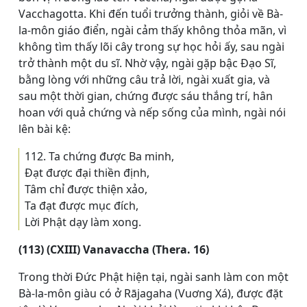
Vacchagotta. Khi đến tuổi trưởng thành, giỏi về Bà-
la-môn giáo điển, ngài cảm thấy không thỏa mãn, vì
không tìm thấy lõi cây trong sự học hỏi ấy, sau ngài
trở thành một du sĩ. Nhờ vậy, ngài gặp bậc Ðạo Sĩ,
bằng lòng với những câu trả lời, ngài xuất gia, và
sau một thời gian, chứng được sáu thắng trí, hân
hoan với quả chứng và nếp sống của mình, ngài nói
lên bài kệ:
112. Ta chứng được Ba minh,
Ðạt được đại thiền định,
Tâm chỉ được thiện xảo,
Ta đạt được mục đích,
Lời Phật dạy làm xong.
(113) (CXIII) Vanavaccha (Thera. 16)
Trong thời Đức Phật hiện tại, ngài sanh làm con một
Bà-la-môn giàu có ở Rājagaha (Vuơng Xá), được đặt