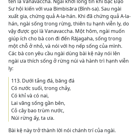
tên là Vanavaccha. Ngài khởi lòng tin khi bậc Ðạo
Sư hội kiến với vua Bimbisāra (Bình-sa). Sau ngài
xuất gia, chứng quả A-la-hán. Khi đã chứng quả A-la-
hán, ngài sống trong rừng, thiên tu hạnh viễn ly, do
vậy được gọi là Vanavaccha. Một hôm, ngài muốn
giúp ích cho bà con đi đến Rājagaha, sống trong
một chỗ ở nhỏ, và nói với họ nếp sống của mình.
Các bà con yêu cầu ngài dùng bài kệ này nói lên
ngài ưa thích sống ở rừng núi và hành trì hạnh viễn
ly:
113. Dưới tảng đá, băng đá
Có nước suối, trong chảy,
Có khỉ và có nai,
Lai vãng sống gần bên,
Cỏ cây bao trùm nước,
Núi rừng ấy, ta ưa.
Bài kệ này trở thành lời nói chánh trí của ngài.