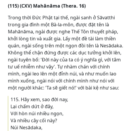
(115) (CXV) Mahānāma (Thera. 16)
Trong thời Đức Phật tại thế, ngài sanh ở Sāvatthi
trong gia đình một Bà-la-môn, được đặt tên là
Mahānāma, ngài được nghe Thế Tôn thuyết pháp,
khởi lòng tin và xuất gia. Lấy một đề tài làm thiền
quán, ngài sống trên một ngọn đồi tên là Nesādaka.
Không thể chận đứng được các dục tưởng khởi lên,
ngài tuyên bố: 'Ðời này của ta có ý nghĩa gì, với tâm
tư uế nhiễm như vậy'. Tự nhàm chán với chính
mình, ngài leo lên một đỉnh núi, và như muốn lao
mình xuống, ngài nói với chính mình như nói với
một người khác: 'Ta sẽ giết nó!' với bài kệ như sau:
115. Hãy xem, sao đời nay,
Lại chấm dứt ở đây,
Với hòn núi nhiều ngọn,
Và nhiều cây cối này?
Núi Nesādaka,