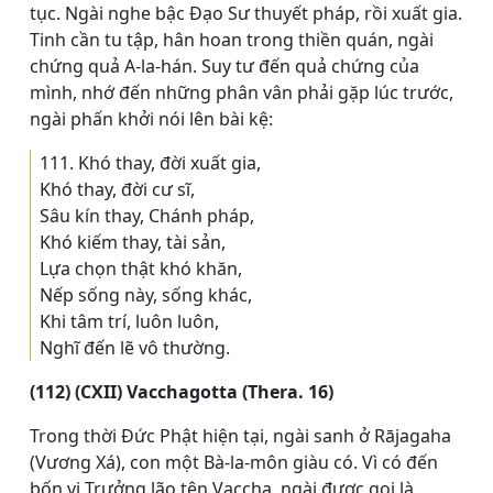
tục. Ngài nghe bậc Ðạo Sư thuyết pháp, rồi xuất gia.
Tinh cần tu tập, hân hoan trong thiền quán, ngài
chứng quả A-la-hán. Suy tư đến quả chứng của
mình, nhớ đến những phân vân phải gặp lúc trước,
ngài phấn khởi nói lên bài kệ:
111. Khó thay, đời xuất gia,
Khó thay, đời cư sĩ,
Sâu kín thay, Chánh pháp,
Khó kiếm thay, tài sản,
Lựa chọn thật khó khăn,
Nếp sống này, sống khác,
Khi tâm trí, luôn luôn,
Nghĩ đến lẽ vô thường.
(112) (CXII) Vacchagotta (Thera. 16)
Trong thời Đức Phật hiện tại, ngài sanh ở Rājagaha
(Vương Xá), con một Bà-la-môn giàu có. Vì có đến
bốn vị Trưởng lão tên Vaccha, ngài được gọi là