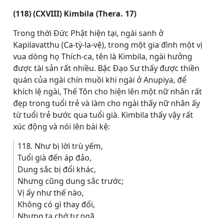
(118) (CXVIII) Kimbila (Thera. 17)
Trong thời Đức Phật hiện tại, ngài sanh ở
Kapilavatthu (Ca-tỳ-la-vệ), trong một gia đình một vị
vua dòng họ Thích-ca, tên là Kimbila, ngài hưởng
được tài sản rất nhiều. Bậc Ðạo Sư thấy được thiền
quán của ngài chín muồi khi ngài ở Anupiya, để
khích lệ ngài, Thế Tôn cho hiện lên một nữ nhân rất
đẹp trong tuổi trẻ và làm cho ngài thấy nữ nhân ấy
từ tuổi trẻ bước qua tuổi già. Kimbila thấy vậy rất
xúc động và nói lên bài kệ:
118. Như bị lời trù yếm,
Tuổi già đến áp đảo,
Dung sắc bị đổi khác,
Nhưng cũng dung sắc trước;
Vị ấy như thế nào,
Không có gì thay đổi,
Nhưng ta chớ tự ngã,