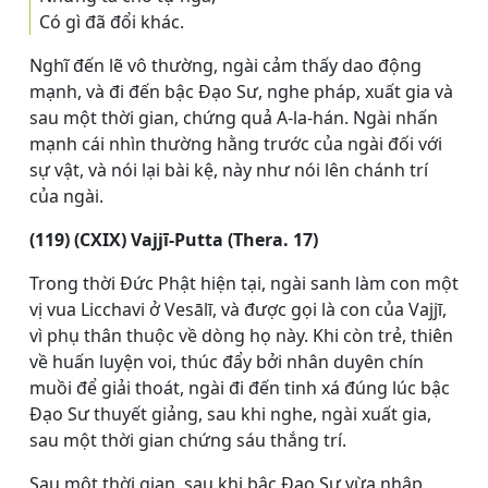
Có gì đã đổi khác.
Nghĩ đến lẽ vô thường, ngài cảm thấy dao động
mạnh, và đi đến bậc Ðạo Sư, nghe pháp, xuất gia và
sau một thời gian, chứng quả A-la-hán. Ngài nhấn
mạnh cái nhìn thường hằng trước của ngài đối với
sự vật, và nói lại bài kệ, này như nói lên chánh trí
của ngài.
(119) (CXIX) Vajjī-Putta (Thera. 17)
Trong thời Đức Phật hiện tại, ngài sanh làm con một
vị vua Licchavi ở Vesālī, và được gọi là con của Vajjī,
vì phụ thân thuộc về dòng họ này. Khi còn trẻ, thiên
về huấn luyện voi, thúc đẩy bởi nhân duyên chín
muồi để giải thoát, ngài đi đến tinh xá đúng lúc bậc
Ðạo Sư thuyết giảng, sau khi nghe, ngài xuất gia,
sau một thời gian chứng sáu thắng trí.
Sau một thời gian, sau khi bậc Ðạo Sư vừa nhập