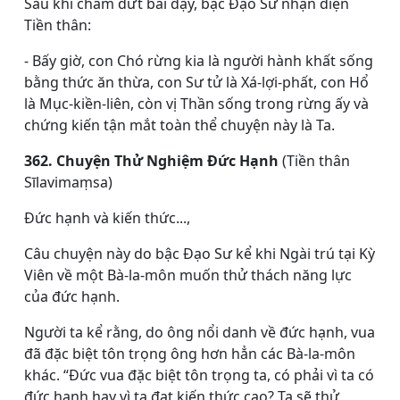
Sau khi chấm dứt bài dạy, bậc Ðạo Sư nhận diện
Tiền thân:
- Bấy giờ, con Chó rừng kia là người hành khất sống
bằng thức ăn thừa, con Sư tử là Xá-lợi-phất, con Hổ
là Mục-kiền-liên, còn vị Thần sống trong rừng ấy và
chứng kiến tận mắt toàn thể chuyện này là Ta.
362. Chuyện Thử Nghiệm Đức Hạnh
(Tiền thân
Sīlavimaṃsa)
Ðức hạnh và kiến thức...,
Câu chuyện này do bậc Ðạo Sư kể khi Ngài trú tại Kỳ
Viên về một Bà-la-môn muốn thử thách năng lực
của đức hạnh.
Người ta kể rằng, do ông nổi danh về đức hạnh, vua
đã đặc biệt tôn trọng ông hơn hẳn các Bà-la-môn
khác. “Ðức vua đặc biệt tôn trọng ta, có phải vì ta có
đức hạnh hay vì ta đạt kiến thức cao? Ta sẽ thử