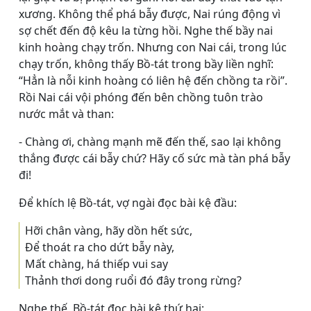
xương. Không thể phá bẫy được, Nai rúng động vì
sợ chết đến độ kêu la từng hồi. Nghe thế bầy nai
kinh hoàng chạy trốn. Nhưng con Nai cái, trong lúc
chạy trốn, không thấy Bồ-tát trong bầy liền nghĩ:
“Hẳn là nỗi kinh hoàng có liên hệ đến chồng ta rồi”.
Rồi Nai cái vội phóng đến bên chồng tuôn trào
nước mắt và than:
- Chàng ơi, chàng mạnh mẽ đến thế, sao lại không
thắng được cái bẫy chứ? Hãy cố sức mà tàn phá bẫy
đi!
Ðể khích lệ Bồ-tát, vợ ngài đọc bài kệ đầu:
Hỡi chân vàng, hãy dồn hết sức,
Ðể thoát ra cho dứt bẫy này,
Mất chàng, há thiếp vui say
Thảnh thơi dong ruổi đó đây trong rừng?
Nghe thế, Bồ-tát đọc bài kệ thứ hai: