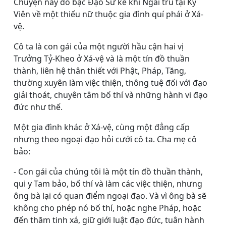
Chuyện này do bậc Ðạo Sư kể khi Ngài trú tại Kỳ
Viên về một thiếu nữ thuộc gia đình quí phái ở Xá-
vệ.
Cô ta là con gái của một người hầu cận hai vị
Trưởng Tỷ-Kheo ở Xá-vệ và là một tín đồ thuần
thành, liên hệ thân thiết với Phật, Pháp, Tăng,
thường xuyên làm việc thiện, thông tuệ đối với đạo
giải thoát, chuyên tâm bố thí và những hành vi đạo
đức như thế.
Một gia đình khác ở Xá-vệ, cùng một đẳng cấp
nhưng theo ngoại đạo hỏi cưới cô ta. Cha mẹ cô
bảo:
- Con gái của chúng tôi là một tín đồ thuần thành,
qui y Tam bảo, bố thí và làm các việc thiện, nhưng
ông bà lại có quan điểm ngoại đạo. Và vì ông bà sẽ
không cho phép nó bố thí, hoặc nghe Pháp, hoặc
đến thăm tinh xá, giữ giới luật đạo đức, tuân hành