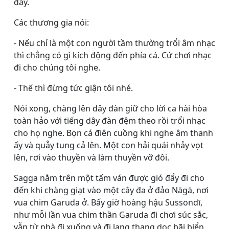
đấy.
Các thương gia nói:
- Nếu chỉ là một con người tầm thường trổi âm nhạc
thì chẳng có gì kích động đến phía cá. Cứ chơi nhạc
đi cho chúng tôi nghe.
- Thế thì đừng tức giận tôi nhé.
Nói xong, chàng lên dây đàn giữ cho lời ca hài hòa
toàn hảo với tiếng dây đàn đệm theo rồi trổi nhạc
cho họ nghe. Bọn cá điên cuồng khi nghe âm thanh
ấy và quẫy tung cả lên. Một con hải quái nhảy vọt
lên, rơi vào thuyền và làm thuyền vỡ đôi.
Sagga nằm trên một tấm ván được gió đẩy đi cho
đến khi chàng giạt vào một cây đa ở đảo Nāgā, nơi
vua chim Garuda ở. Bấy giờ hoàng hậu Sussondī,
như mỗi lần vua chim thần Garuda đi chơi súc sắc,
vẫn từ nhà đi xuống và đi lang thang dọc bãi biển,