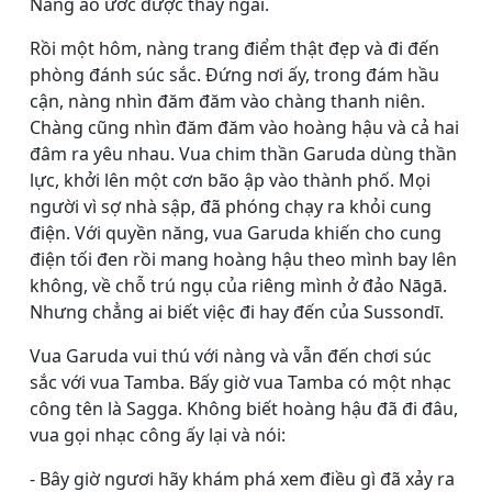
Nàng ao ước được thấy ngài.
Rồi một hôm, nàng trang điểm thật đẹp và đi đến
phòng đánh súc sắc. Ðứng nơi ấy, trong đám hầu
cận, nàng nhìn đăm đăm vào chàng thanh niên.
Chàng cũng nhìn đăm đăm vào hoàng hậu và cả hai
đâm ra yêu nhau. Vua chim thần Garuda dùng thần
lực, khởi lên một cơn bão ập vào thành phố. Mọi
người vì sợ nhà sập, đã phóng chạy ra khỏi cung
điện. Với quyền năng, vua Garuda khiến cho cung
điện tối đen rồi mang hoàng hậu theo mình bay lên
không, về chỗ trú ngụ của riêng mình ở đảo Nāgā.
Nhưng chẳng ai biết việc đi hay đến của Sussondī.
Vua Garuda vui thú với nàng và vẫn đến chơi súc
sắc với vua Tamba. Bấy giờ vua Tamba có một nhạc
công tên là Sagga. Không biết hoàng hậu đã đi đâu,
vua gọi nhạc công ấy lại và nói:
- Bây giờ ngươi hãy khám phá xem điều gì đã xảy ra