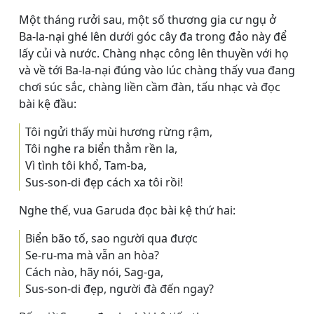
Một tháng rưởi sau, một số thương gia cư ngụ ở
Ba-la-nại ghé lên dưới góc cây đa trong đảo này để
lấy củi và nước. Chàng nhạc công lên thuyền với họ
và về tới Ba-la-nại đúng vào lúc chàng thấy vua đang
chơi súc sắc, chàng liền cầm đàn, tấu nhạc và đọc
bài kệ đầu:
Tôi ngửi thấy mùi hương rừng rậm,
Tôi nghe ra biển thẳm rền la,
Vì tình tôi khổ, Tam-ba,
Sus-son-di đẹp cách xa tôi rồi!
Nghe thế, vua Garuda đọc bài kệ thứ hai:
Biển bão tố, sao người qua được
Se-ru-ma mà vẫn an hòa?
Cách nào, hãy nói, Sag-ga,
Sus-son-di đẹp, người đà đến ngay?