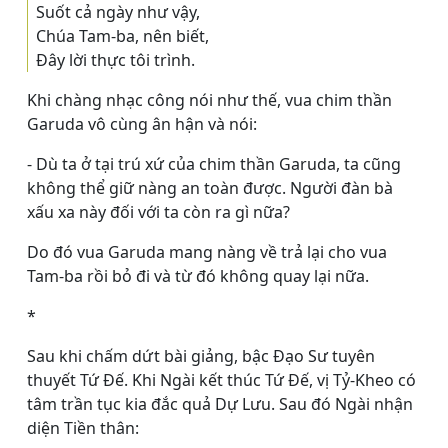
Suốt cả ngày như vậy,
Chúa Tam-ba, nên biết,
Ðây lời thực tôi trình.
Khi chàng nhạc công nói như thế, vua chim thần
Garuda vô cùng ân hận và nói:
- Dù ta ở tại trú xứ của chim thần Garuda, ta cũng
không thể giữ nàng an toàn được. Người đàn bà
xấu xa này đối với ta còn ra gì nữa?
Do đó vua Garuda mang nàng về trả lại cho vua
Tam-ba rồi bỏ đi và từ đó không quay lại nữa.
*
Sau khi chấm dứt bài giảng, bậc Ðạo Sư tuyên
thuyết Tứ Ðế. Khi Ngài kết thúc Tứ Ðế, vị Tỷ-Kheo có
tâm trần tục kia đắc quả Dự Lưu. Sau đó Ngài nhận
diện Tiền thân: