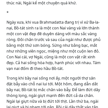
thúc nài, Ngài kể một chuyện quá khứ.
*
Ngày xưa, khi vua Brahmadatta đang trị vì xứ Ba-la-
nại, Bồ-tát sinh ra là một con Nai vàng và lớn thành
một con vật đẹp đẽ duyên dáng với màu sắc vàng
ròng. Ðôi chân trước và sau của ngài như được phủ
bằng một thứ sơn bóng. Sừng như bằng bạc, mắt
như những viên ngọc, miệng như một cuộn len đỏ.
Con Nai cái, vợ Ngài, cũng là một con vật rất xinh
đẹp. Cả hai sống hòa hợp, hạnh phúc với nhau. Tám
vạn nai đốm đi theo hầu Bồ-tát.
Trong khi bầy nai sống nơi ấy, một người thợ săn
đặt bẫy vào chỗ nai lui tới. Một hôm, đang dẫn dắt
bầy nai, Bồ-tát bị mắc chân vào bẫy. Ðể làm đứt dây
thòng lọng, ngài giựt mạnh đến đứt cả da chân.
Ngài lại giựt nữa và bị đứt tới thịt. Lần thứ ba, ngài
lại giựt và bị phạm tới gân. Rồi cái dây thắt vào tận