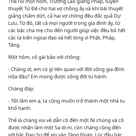
Thề rồi một hôm, Trưởng Lão giảng Pháp, tuyên
thuyết Tứ Ðế cho hai vợ chồng ấy và khi bài thuyết
giảng chấm dứt, cả hai vợ chồng đều đắc quả Dự
Lưu. Từ đó, tất cả mọi người trong gia đình ấy, từ
các bậc cha mẹ cho đến người giúp việc đều bỏ hết
các tà kiến ngoại đạo và hết lòng vì Phật, Pháp,
Tăng.
Một hôm, cô gái bảo với chồng:
- Chàng ơi, em có gì liên quan với đời sống gia đình
nữa đâu? Em mong được sống đời tu hành.
Chàng đáp:
- Tốt lắm em ạ, ta cũng muốn trở thành một nhà tu
khổ hạnh.
Thế là chàng vui vẻ dẫn cô đến một Ni chúng và cô
được nhận làm một Sa-di-ni, còn chàng cũng đến
với bậc Ðạo Sư để xin vào Tăng Ðoàn. Lúc đầu bậc