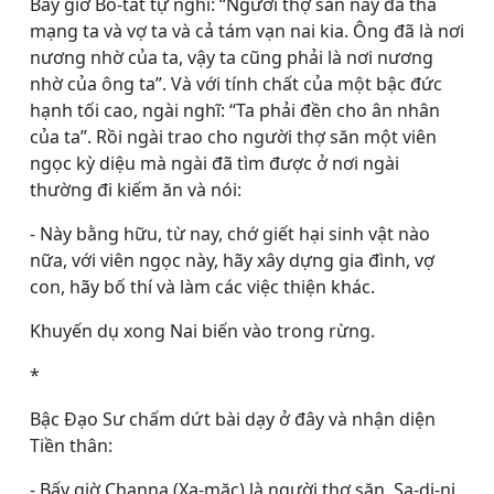
Bấy giờ Bồ-tát tự nghĩ: “Người thợ săn này đã tha
mạng ta và vợ ta và cả tám vạn nai kia. Ông đã là nơi
nương nhờ của ta, vậy ta cũng phải là nơi nương
nhờ của ông ta”. Và với tính chất của một bậc đức
hạnh tối cao, ngài nghĩ: “Ta phải đền cho ân nhân
của ta”. Rồi ngài trao cho người thợ săn một viên
ngọc kỳ diệu mà ngài đã tìm được ở nơi ngài
thường đi kiếm ăn và nói:
- Này bằng hữu, từ nay, chớ giết hại sinh vật nào
nữa, với viên ngọc này, hãy xây dựng gia đình, vợ
con, hãy bố thí và làm các việc thiện khác.
Khuyến dụ xong Nai biến vào trong rừng.
*
Bậc Ðạo Sư chấm dứt bài dạy ở đây và nhận diện
Tiền thân:
- Bấy giờ Channa (Xa-mặc) là người thợ săn, Sa-di-ni