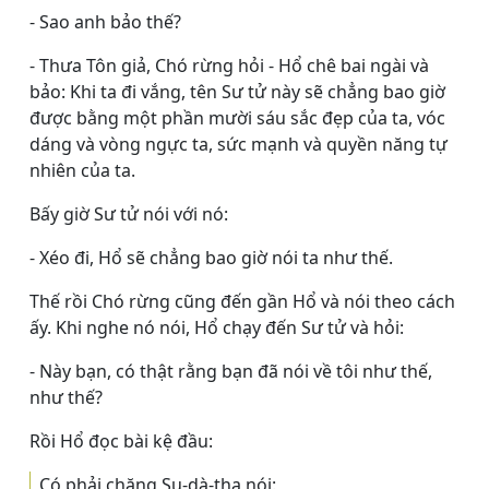
- Sao anh bảo thế?
- Thưa Tôn giả, Chó rừng hỏi - Hổ chê bai ngài và
bảo: Khi ta đi vắng, tên Sư tử này sẽ chẳng bao giờ
được bằng một phần mười sáu sắc đẹp của ta, vóc
dáng và vòng ngực ta, sức mạnh và quyền năng tự
nhiên của ta.
Bấy giờ Sư tử nói với nó:
- Xéo đi, Hổ sẽ chẳng bao giờ nói ta như thế.
Thế rồi Chó rừng cũng đến gần Hổ và nói theo cách
ấy. Khi nghe nó nói, Hổ chạy đến Sư tử và hỏi:
- Này bạn, có thật rằng bạn đã nói về tôi như thế,
như thế?
Rồi Hổ đọc bài kệ đầu:
Có phải chăng Su-dà-tha nói: