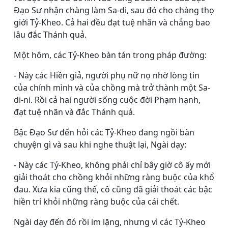
Ðạo Sư nhận chàng làm Sa-di, sau đó cho chàng thọ
giới Tỷ-Kheo. Cả hai đều đạt tuệ nhãn và chẳng bao
lâu đắc Thánh quả.
Một hôm, các Tỷ-Kheo bàn tán trong pháp đường:
- Này các Hiền giả, người phụ nữ nọ nhờ lòng tin
của chính mình và của chồng mà trở thành một Sa-
di-ni. Rồi cả hai người sống cuộc đời Phạm hạnh,
đạt tuệ nhãn và đắc Thánh quả.
Bậc Ðạo Sư đến hỏi các Tỷ-Kheo đang ngồi bàn
chuyện gì và sau khi nghe thuật lại, Ngài dạy:
- Này các Tỷ-Kheo, không phải chỉ bây giờ cô ấy mới
giải thoát cho chồng khỏi những ràng buộc của khổ
đau. Xưa kia cũng thế, cô cũng đã giải thoát các bậc
hiền trí khỏi những ràng buộc của cái chết.
Ngài dạy đến đó rồi im lặng, nhưng vì các Tỷ-Kheo