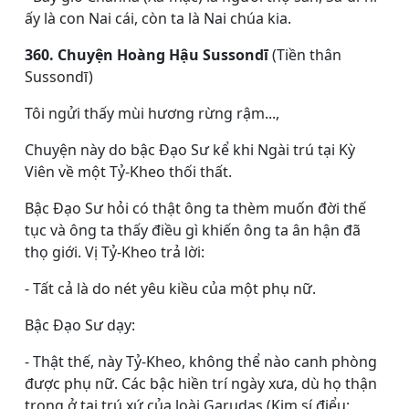
ấy là con Nai cái, còn ta là Nai chúa kia.
360. Chuyện Hoàng Hậu Sussondī
(Tiền thân
Sussondī)
Tôi ngửi thấy mùi hương rừng rậm...,
Chuyện này do bậc Ðạo Sư kể khi Ngài trú tại Kỳ
Viên về một Tỷ-Kheo thối thất.
Bậc Ðạo Sư hỏi có thật ông ta thèm muốn đời thế
tục và ông ta thấy điều gì khiến ông ta ân hận đã
thọ giới. Vị Tỷ-Kheo trả lời:
- Tất cả là do nét yêu kiều của một phụ nữ.
Bậc Ðạo Sư dạy:
- Thật thế, này Tỷ-Kheo, không thể nào canh phòng
được phụ nữ. Các bậc hiền trí ngày xưa, dù họ thận
trọng ở tại trú xứ của loài Garudas (Kim sí điểu: