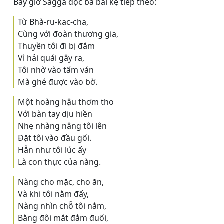
Bấy giờ Sagga đọc ba bài kệ tiếp theo:
Từ Bhà-ru-kac-cha,
Cùng với đoàn thương gia,
Thuyền tôi đi bị đắm
Vì hải quái gây ra,
Tôi nhờ vào tấm ván
Mà ghé được vào bờ.
Một hoàng hậu thơm tho
Với bàn tay dịu hiền
Nhẹ nhàng nâng tôi lên
Ðặt tôi vào đầu gối.
Hẳn như tôi lúc ấy
Là con thực của nàng.
Nàng cho mặc, cho ăn,
Và khi tôi nằm đấy,
Nàng nhìn chỗ tôi nằm,
Bằng đôi mắt đắm đuối,