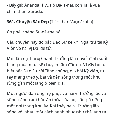
- Bấy giờ Ānanda là vua ở Ba-la-nại, còn Ta là vua
chim thần Garuda.
361. Chuyện Sắc Đẹp
(Tiền thân Vaṇṇāroha)
Có phải chăng Su-dà-tha nói...,
Câu chuyện này do bậc Ðạo Sư kể khi Ngài trú tại Kỳ
Viên về hai vị Ðại đệ tử.
Một lần nọ, hai vị Chánh Trưởng lão quyết định suốt
trong mùa mưa sẽ chuyên tâm độc cư. Vì vậy họ từ
biệt bậc Ðạo Sư rời Tăng chúng, đi khỏi Kỳ Viên, tự
tay mang theo y, bát và đến sống trong một khu
rừng gần một làng ở biên địa.
Một người đàn ông nọ phục vụ hai vị Trưởng lão và
sống bằng các thức ăn thừa của họ, cũng ở riêng
một nơi trong khu ấy. Khi thấy hai vị Trưởng lão
sống với nhau một cách hạnh phúc như thế, anh ta