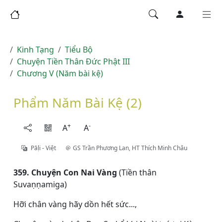
Kinh Tạng
Tiểu Bộ
Chuyện Tiền Thân Đức Phật III
Chương V (Năm bài kệ)
Phẩm Năm Bài Kệ (2)
+
-
A
A
Pāḷi - Việt
GS Trần Phương Lan
,
HT Thích Minh Châu
359. Chuyện Con Nai Vàng
(Tiền thân
Suvaṇṇamiga)
Hỡi chân vàng hãy dồn hết sức...,