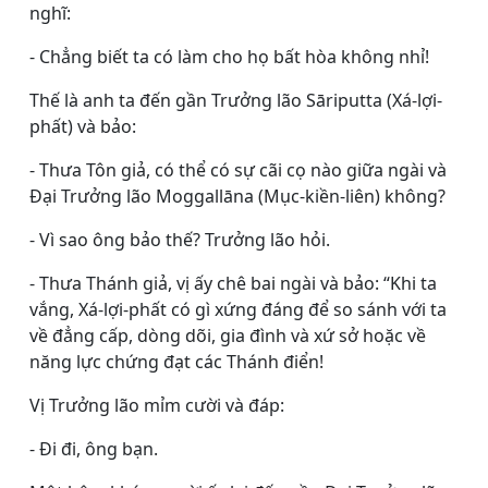
nghĩ:
- Chẳng biết ta có làm cho họ bất hòa không nhỉ!
Thế là anh ta đến gần Trưởng lão Sāriputta (Xá-lợi-
phất) và bảo:
- Thưa Tôn giả, có thể có sự cãi cọ nào giữa ngài và
Ðại Trưởng lão Moggallāna (Mục-kiền-liên) không?
- Vì sao ông bảo thế? Trưởng lão hỏi.
- Thưa Thánh giả, vị ấy chê bai ngài và bảo: “Khi ta
vắng, Xá-lợi-phất có gì xứng đáng để so sánh với ta
về đẳng cấp, dòng dõi, gia đình và xứ sở hoặc về
năng lực chứng đạt các Thánh điển!
Vị Trưởng lão mỉm cười và đáp:
- Ði đi, ông bạn.