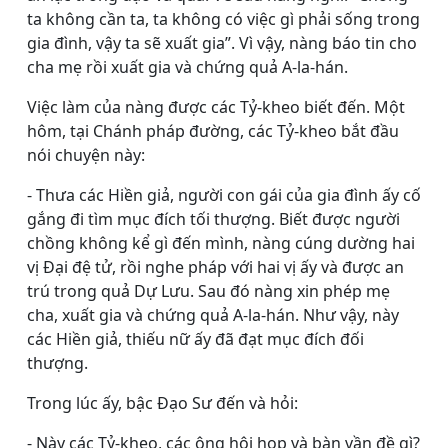
ta không cần ta, ta không có việc gì phải sống trong
gia đình, vậy ta sẽ xuất gia”. Vì vậy, nàng báo tin cho
cha mẹ rồi xuất gia và chứng quả A-la-hán.
Việc làm của nàng được các Tỷ-kheo biết đến. Một
hôm, tại Chánh pháp đường, các Tỷ-kheo bắt đầu
nói chuyện này:
- Thưa các Hiền giả, người con gái của gia đình ấy cố
gắng đi tìm mục đích tối thượng. Biết được người
chồng không kể gì đến mình, nàng cúng dường hai
vị Ðại đệ tử, rồi nghe pháp với hai vị ấy và được an
trú trong quả Dự Lưu. Sau đó nàng xin phép mẹ
cha, xuất gia và chứng quả A-la-hán. Như vậy, này
các Hiền giả, thiếu nữ ấy đã đạt mục đích đối
thượng.
Trong lúc ấy, bậc Ðạo Sư đến và hỏi:
- Này các Tỷ-kheo, các ông hội họp và bàn vần đề gì?