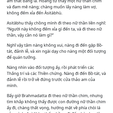
am thất bằng lá. Hoàng tử thấy một nữ thần chim
và đam mê nàng; chàng muốn lấy nàng làm vợ,
không đếm xỉa đến Àsitàbhù.
Asitābhu thấy chồng mình đi theo nữ thần liền nghĩ:
“Người này không đếm xỉa gì đến ta, và đi theo nữ
thần, vậy cần nó làm gì?”
Nghĩ vậy tâm nàng không vui, nàng đi đến gặp Bồ-
tát, đảnh lễ, và xin ngài dạy cho nàng một đối tượng
để quán tưởng.
Nàng nhìn vào đối tượng ấy, rồi phát triển các
Thắng trí và các Thiền chứng. Nàng đi đến Bồ-tát, và
đảnh lễ rồi trở về đứng trước cửa thảo am của
mình.
Bấy giờ Brahmadatta đi theo nữ thần chim, nhưng
tìm khắp không thấy được con đường nữ thần chim
ấy đi, chàng thất vọng, hướng mặt về phía chòi lá