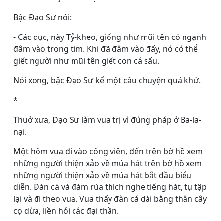
Bậc Ðạo Sư nói:
- Các dục, này Tỷ-kheo, giống như mũi tên có ngạnh
đâm vào trong tim. Khi đã đâm vào đấy, nó có thể
giết người như mũi tên giết con cá sấu.
Nói xong, bậc Ðạo Sư kể một câu chuyện quá khứ.
*
Thuở xưa, Ðạo Sư làm vua trị vì đúng pháp ở Ba-la-
nại.
Một hôm vua đi vào công viên, đến trên bờ hồ xem
những người thiện xảo về múa hát trên bờ hồ xem
những người thiện xảo về múa hát bắt đầu biểu
diễn. Ðàn cá và đám rùa thích nghe tiếng hát, tụ tập
lại và đi theo vua. Vua thấy đàn cá dài bằng thân cây
cọ dừa, liền hỏi các đại thần.