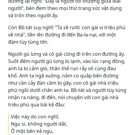
đường lại nghĩ: “Ðấy là người tối thượng giữa loài
người”, bèn đem theo mọi thứ trang sức vật dụng
và trốn theo người ấy.
Còn Bồ-tát suy nghĩ: “Ta sẽ rước con gái vị triệu phú
về nhà”, liền lên đường đi đến Ba-la-nại, với một
đám tùy tùng lớn.
Người gù lưng và cô gái cũng đi trên con đường ấy.
Suốt đêm người gù lưng bị lạnh, vào lúc rạng đông,
anh ta bị cảm gió, thân thể run rẩy vô cùng đau
khổ. Anh ta ngã xuống, nằm co quắp bên đường
như cần cây đàn cầm bị gãy, con cô gái nhà triệu
phú ngồi dưới chân anh ta. Bồ-tát và người tùy tùng
nhận ra nàng, đi đến, nói chuyện với con gái nhà
triệu phú qua bài kệ đầu:
Việc này do con nghĩ,
Ngu si, không người dắt,
Ở một bên kẻ ngu,