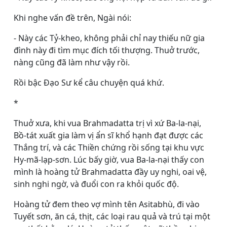
Khi nghe vấn đề trên, Ngài nói:
- Này các Tỷ-kheo, không phải chỉ nay thiếu nữ gia
đình này đi tìm mục đích tối thượng. Thuở trước,
nàng cũng đã làm như vậy rồi.
Rồi bậc Ðạo Sư kể câu chuyện quá khứ.
*
Thuở xưa, khi vua Brahmadatta trị vì xứ Ba-la-nại,
Bồ-tát xuất gia làm vị ẩn sĩ khổ hạnh đạt được các
Thắng trí, và các Thiền chứng rồi sống tại khu vực
Hy-mã-lạp-sơn. Lúc bấy giờ, vua Ba-la-nại thấy con
mình là hoàng tử Brahmadatta đầy uy nghi, oai vệ,
sinh nghi ngờ, và đuổi con ra khỏi quốc độ.
Hoàng tử đem theo vợ mình tên Asitabhù, đi vào
Tuyết sơn, ăn cá, thịt, các loại rau quả và trú tại một