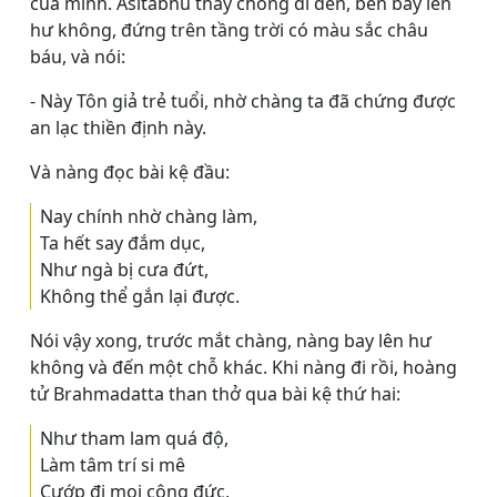
của mình. Asitābhu thấy chồng đi đến, bèn bay lên
hư không, đứng trên tầng trời có màu sắc châu
báu, và nói:
- Này Tôn giả trẻ tuổi, nhờ chàng ta đã chứng được
an lạc thiền định này.
Và nàng đọc bài kệ đầu:
Nay chính nhờ chàng làm,
Ta hết say đắm dục,
Như ngà bị cưa đứt,
Không thể gắn lại được.
Nói vậy xong, trước mắt chàng, nàng bay lên hư
không và đến một chỗ khác. Khi nàng đi rồi, hoàng
tử Brahmadatta than thở qua bài kệ thứ hai:
Như tham lam quá độ,
Làm tâm trí si mê
Cướp đi mọi công đức,