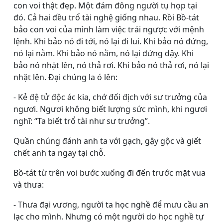
con voi thật đẹp. Một đám đông người tụ họp tại
đó. Cả hai đều trổ tài nghệ giống nhau. Rồi Bồ-tát
bảo con voi của mình làm việc trái ngược với mệnh
lệnh. Khi bảo nó đi tới, nó lại đi lui. Khi bảo nó đứng,
nó lại nằm. Khi bảo nó nằm, nó lại đứng dậy. Khi
bảo nó nhặt lên, nó thả rơi. Khi bảo nó thả rơi, nó lại
nhặt lên. Ðại chúng la ó lên:
- Kẻ đệ tử độc ác kia, chớ đối địch với sư trưởng của
ngươi. Ngươi không biết lượng sức mình, khi ngươi
nghĩ: “Ta biết trổ tài như sư trưởng”.
Quần chúng đánh anh ta với gạch, gậy gộc và giết
chết anh ta ngay tại chỗ.
Bồ-tát từ trên voi bước xuống đi đến trước mặt vua
và thưa:
- Thưa đại vương, người ta học nghề để mưu cầu an
lạc cho mình. Nhưng có một người do học nghề tự