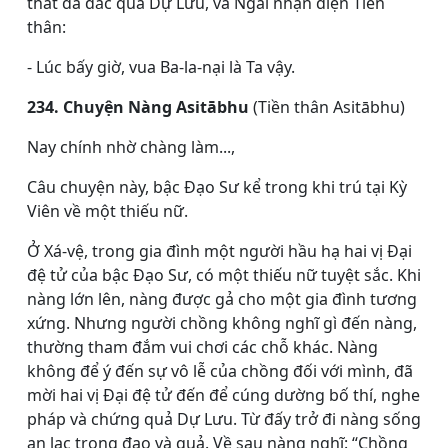
thất đã đắc quả Dự Lưu, và Ngài nhận diện Tiền
thân:
- Lúc bấy giờ, vua Ba-la-nại là Ta vậy.
234. Chuyện Nàng Asitābhu
(Tiền thân Asitābhu)
Nay chính nhờ chàng làm...,
Câu chuyện này, bậc Ðạo Sư kể trong khi trú tại Kỳ
Viên về một thiếu nữ.
Ở Xá-vệ, trong gia đình một người hầu hạ hai vị Ðại
đệ tử của bậc Ðạo Sư, có một thiếu nữ tuyệt sắc. Khi
nàng lớn lên, nàng được gả cho một gia đình tương
xứng. Nhưng người chồng không nghĩ gì đến nàng,
thường tham đắm vui chơi các chỗ khác. Nàng
không để ý đến sự vô lễ của chồng đối với mình, đã
mời hai vị Ðại đệ tử đến để cúng dường bố thí, nghe
pháp và chứng quả Dự Lưu. Từ đấy trở đi nàng sống
an lạc trong đạo và quả. Về sau nàng nghĩ: “Chồng