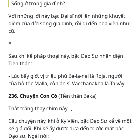
Sống ở trong gia đình?
Với những lời này bậc Ðại sĩ nới lên những khuyết
điểm của đời sống gia đình, rồi đi đến hoa viên như
cũ.
*
Sau khi kể pháp thoại này, bậc Ðạo Sư nhận diện
Tiền thân:
- Lúc bấy giờ, vị triệu phú Ba-la-nại là Roja, người
của bộ tộc Mallā, còn ẩn sĩ Vacchanakha là Ta vậy.
236. Chuyện Con Cò
(Tiền thân Baka)
Thật trắng thay chim này...,
Câu chuyện này, khi ở Kỳ Viên, bậc Ðạo Sư kể về một
kẻ giả dối. Khi kẻ ấy được đưa đến trước mặt bậc
Ðạo sư, Ngài nói: