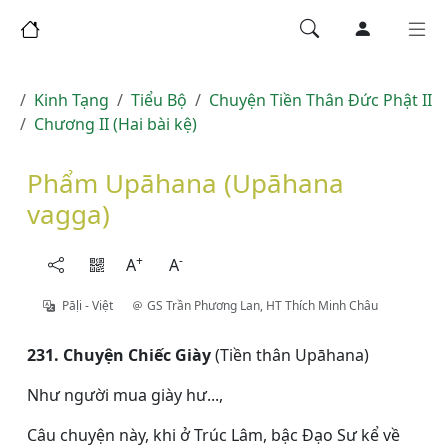
Kinh Tạng
Tiểu Bộ
Chuyện Tiền Thân Đức Phật II
Chương II (Hai bài kệ)
Phẩm Upāhana (Upāhana
vagga)
+
-
A
A
Pāḷi - Việt
GS Trần Phương Lan
,
HT Thích Minh Châu
231. Chuyện Chiếc Giày
(Tiền thân Upāhana)
Như người mua giày hư...,
Câu chuyện này, khi ở Trúc Lâm, bậc Ðạo Sư kể về