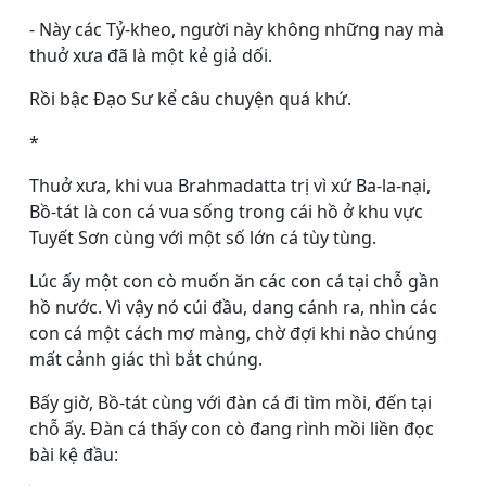
- Này các Tỷ-kheo, người này không những nay mà
thuở xưa đã là một kẻ giả dối.
Rồi bậc Ðạo Sư kể câu chuyện quá khứ.
*
Thuở xưa, khi vua Brahmadatta trị vì xứ Ba-la-nại,
Bồ-tát là con cá vua sống trong cái hồ ở khu vực
Tuyết Sơn cùng với một số lớn cá tùy tùng.
Lúc ấy một con cò muốn ăn các con cá tại chỗ gần
hồ nước. Vì vậy nó cúi đầu, dang cánh ra, nhìn các
con cá một cách mơ màng, chờ đợi khi nào chúng
mất cảnh giác thì bắt chúng.
Bấy giờ, Bồ-tát cùng với đàn cá đi tìm mồi, đến tại
chỗ ấy. Ðàn cá thấy con cò đang rình mồi liền đọc
bài kệ đầu: