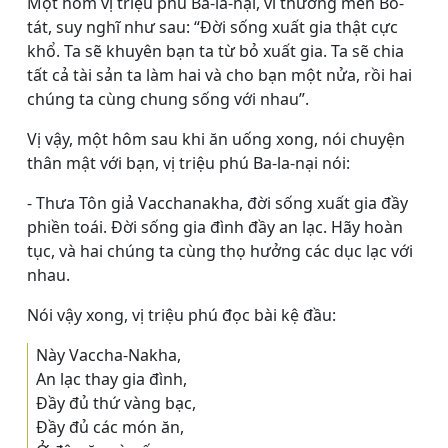
Một hôm vị triệu phú Ba-la-nại, vì thương mến Bồ-
tát, suy nghĩ như sau: “Ðời sống xuất gia thật cực
khổ. Ta sẽ khuyên bạn ta từ bỏ xuất gia. Ta sẽ chia
tất cả tài sản ta làm hai và cho bạn một nửa, rồi hai
chúng ta cùng chung sống với nhau”.
Vị vậy, một hôm sau khi ăn uống xong, nói chuyện
thân mật với bạn, vị triệu phú Ba-la-nại nói:
- Thưa Tôn giả Vacchanakha, đời sống xuất gia đầy
phiền toái. Ðời sống gia đình đầy an lạc. Hãy hoàn
tục, và hai chúng ta cùng thọ hưởng các dục lạc với
nhau.
Nói vậy xong, vị triệu phú đọc bài kệ đầu:
Này Vaccha-Nakha,
An lạc thay gia đình,
Ðầy đủ thứ vàng bạc,
Ðầy đủ các món ăn,