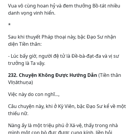
Vua vô cùng hoan hỷ và đem thưởng Bồ-tát nhiều
danh vọng vinh hiển.
*
Sau khi thuyết Pháp thoại này, bậc Ðạo Sư nhận
diện Tiền thân:
- Lúc bấy giờ, người đệ tử là Ðề-bà-đạt-đa và vị sư
trưởng là Ta vậy.
232. Chuyện Không Ðược Hướng Dẫn
(Tiền thân
Vīṇāthuṇa)
Việc này do con nghĩ...,
Câu chuyện này, khi ở Kỳ Viên, bậc Ðạo Sư kể về một
thiếu nữ.
Nàng ấy là một triệu phú ở Xá-vệ, thấy trong nhà
mình một con bò đực được cung kính, liền hỏi