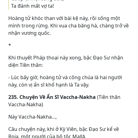
Ta đánh mất vợ ta!
Hoàng tử khóc than với bài kệ này, rồi sống một
mình trong rừng. Khi vua cha băng hà, chàng trở về
nhận vương quốc.
*
Khi thuyết Pháp thoại này xong, bậc Ðạo Sư nhận
diện Tiền thân:
- Lúc bấy giờ, hoàng tử và công chúa là hai người
này, còn vị ẩn sĩ khổ hạnh là Ta vậy.
235. Chuyện Về Ẩn Sĩ Vaccha-Nakha
(Tiền thân
Vaccha-Nakha)
Này Vaccha-Nakha...,
Câu chuyện này, khi ở Kỳ Viên, bậc Ðạo Sư kể về
Roja, một người của bộ tộc Mallā.