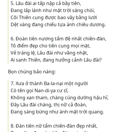
5. Lâu đài ai tấp nập cả bầy tiên,
Ðang lấp lánh như mặt trời sáng chói,
Cõi Thiên cung được bao vây bằng lưới
Dệt vàng đang chiếu tựa ánh chiêu dương.
6. Ðoàn tiên nương tẩm đệ nhất chiên-đàn,
Tô điểm đẹp cho tiên cung mọi mặt,
Vẻ tráng lệ, Lâu đài như vầng nhật,
Ai sanh Thiên, đang hưởng cảnh Lâu đài?
Bọn chúng bảo nàng:
7. Xưa ở thành Ba-la-nại một người
Có tên gọi Nan-di-ya cư sĩ,
Không xan tham, chàng cúng dường hậu hỉ,
Ðây Lâu đài chàng, thị nữ cả đoàn,
Ðang sáng bừng như ánh mặt trời quang.
8. Ðàn tiên nữ tẩm chiên-đàn đẹp nhất,