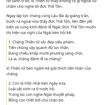
tái sanh ở đó, vị Thiên tử thấy không có gì ngoài sự
chăm chú nghe lời đức Thế Tôn.
Ngay lập tức chàng cùng Lâu đài ấy giáng trần,
bước ra ngoài vừa thấy đức Thế Tôn, liền đến yết
kiến và cung kính đảnh lễ Ngài. Ðức Thế Tôn muốn
thị hiện oai nghi của Ngài bèn hỏi kệ:
1. Chàng Thiên tử sắc đẹp siêu phàm,
Tiên chúng vây quanh đủ lực thần,
Ðang chiếu khắp mười phương sáng chói,
Là ai, chàng đảnh lễ ta chăng?
Vị Thiên tử bèn ngâm kệ giải thích tiền thân của
chàng:
2. Con là một nhái bén ngày xưa,
Loài vật sinh ra ở nước hồ,
Trong lúc con nghe Ngài thuyết pháp,
Bỗng con chết bởi chú chăn bò.