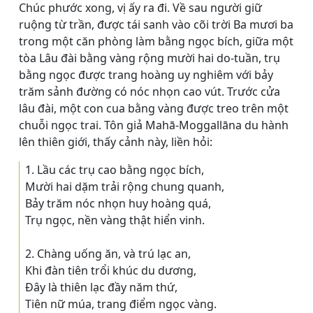
Chúc phước xong, vị ấy ra đi. Về sau người giữ
ruộng từ trần, được tái sanh vào cõi trời Ba mươi ba
trong một căn phòng làm bằng ngọc bích, giữa một
tòa Lâu đài bằng vàng rộng mười hai do-tuần, trụ
bằng ngọc được trang hoàng uy nghiêm với bảy
trăm sảnh đường có nóc nhọn cao vút. Trước cửa
lâu đài, một con cua bằng vàng được treo trên một
chuỗi ngọc trai. Tôn giả Mahā-Moggallāna du hành
lên thiên giới, thấy cảnh này, liền hỏi:
1. Lầu các trụ cao bằng ngọc bích,
Mười hai dặm trải rộng chung quanh,
Bảy trăm nóc nhọn huy hoàng quá,
Trụ ngọc, nền vàng thật hiển vinh.
2. Chàng uống ăn, và trú lạc an,
Khi đàn tiên trổi khúc du dương,
Ðây là thiên lạc đầy năm thứ,
Tiên nữ múa, trang điểm ngọc vàng.