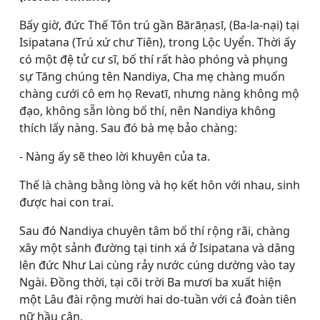
Bấy giờ, đức Thế Tôn trú gần Bārāṇasī, (Ba-la-nại) tại
Isipatana (Trú xứ chư Tiên), trong Lộc Uyển. Thời ấy
có một đệ tử cư sĩ, bố thí rất hào phóng và phụng
sự Tăng chúng tên Nandiya, Cha mẹ chàng muốn
chàng cưới cô em họ Revatī, nhưng nàng không mộ
đạo, không sẵn lòng bố thí, nên Nandiya không
thích lấy nàng. Sau đó bà mẹ bảo chàng:
- Nàng ấy sẽ theo lời khuyên của ta.
Thế là chàng bằng lòng và họ kết hôn với nhau, sinh
được hai con trai.
Sau đó Nandiya chuyên tâm bố thí rộng rãi, chàng
xây một sảnh đường tại tinh xá ở Isipatana và dâng
lên đức Như Lai cùng rảy nước cúng dường vào tay
Ngài. Ðồng thời, tại cõi trời Ba mươi ba xuất hiện
một Lâu đài rộng mười hai do-tuần với cả đoàn tiên
nữ hầu cận.