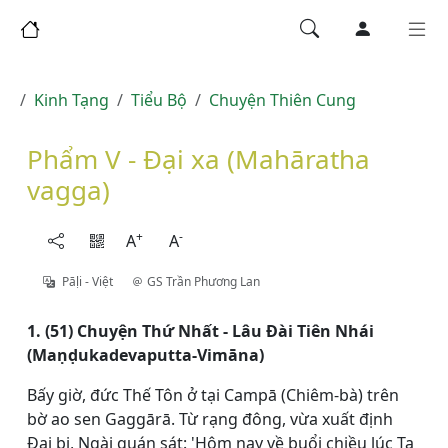
Kinh Tạng
Tiểu Bộ
Chuyện Thiên Cung
Phẩm V - Ðại xa (Mahāratha
vagga)
+
-
A
A
Pāḷi - Việt
GS Trần Phương Lan
1. (51) Chuyện Thứ Nhất - Lâu Ðài Tiên Nhái
(Maṇḍukadevaputta-Vimāna)
Bấy giờ, đức Thế Tôn ở tại Campā (Chiêm-bà) trên
bờ ao sen Gaggārā. Từ rạng đông, vừa xuất định
Ðại bi, Ngài quán sát: 'Hôm nay về buổi chiều lúc Ta