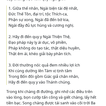
1. Giữa thế nhân, Ngài biện tài đệ nhất,
Ðức Thế Tôn, đại trí, tộc Thích-ca,
Phận sự xong, Ngài đã đến bờ kia,
Ngài đầy đủ lực hùng và cương nghị.
2. Hãy đi đến quy y Ngài Thiện Thệ,
Ðạo pháp này ly ái dục, vô phiền,
Pháp không do tạo tác, thật diệu huyền,
Thật êm ái, khéo giải bày phân tích.
3. Ðời thường nói: quả đem nhiều lợi ích
Khi cúng dường lên Tám vị tịnh tâm
Trong Bốn đôi gồm Giác giả chân nhân,
Hãy đi đến quy y vào Thánh chúng.
Trong khi chàng đi đường, ghi nhớ các điều trên
vào lòng, bọn cướp tấn công và giết chàng, lấy hết
tiền bạc. Song chàng được tái sanh vào cõi trời Ba