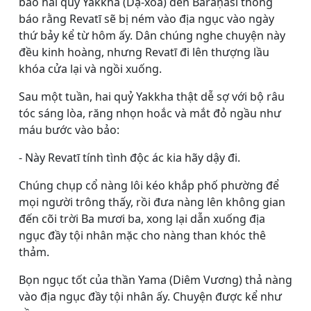
bảo hai quỷ Yakkha (Dạ-xoa) đến Bārāṇasī thông
báo rằng Revatī sẽ bị ném vào địa ngục vào ngày
thứ bảy kể từ hôm ấy. Dân chúng nghe chuyện này
đều kinh hoàng, nhưng Revatī đi lên thượng lầu
khóa cửa lại và ngồi xuống.
Sau một tuần, hai quỷ Yakkha thật dễ sợ với bộ râu
tóc sáng lòa, răng nhọn hoắc và mắt đỏ ngầu như
máu bước vào bảo:
- Này Revatī tính tình độc ác kia hãy dậy đi.
Chúng chụp cổ nàng lôi kéo khắp phố phường để
mọi người trông thấy, rồi đưa nàng lên không gian
đến cõi trời Ba mươi ba, xong lại dẫn xuống địa
ngục đầy tội nhân mặc cho nàng than khóc thê
thảm.
Bọn ngục tốt của thần Yama (Diêm Vương) thả nàng
vào địa ngục đầy tội nhân ấy. Chuyện được kể như