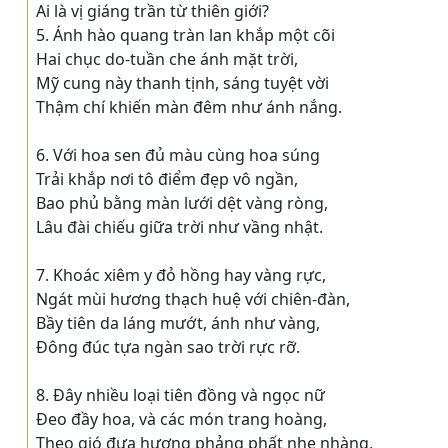
Ai là vị giáng trần từ thiên giới?
5. Ánh hào quang tràn lan khắp một cõi
Hai chục do-tuần che ánh mặt trời,
Mỹ cung này thanh tịnh, sáng tuyệt vời
Thậm chí khiến màn đêm như ánh nắng.
6. Với hoa sen đủ màu cùng hoa súng
Trải khắp nơi tô điểm đẹp vô ngần,
Bao phủ bằng màn lưới dệt vàng ròng,
Lâu đài chiếu giữa trời như vầng nhật.
7. Khoác xiêm y đỏ hồng hay vàng rực,
Ngát mùi hương thạch huệ với chiên-đàn,
Bầy tiên da láng mướt, ánh như vàng,
Ðông đúc tựa ngàn sao trời rực rỡ.
8. Ðây nhiều loại tiên đồng và ngọc nữ
Ðeo đầy hoa, và các món trang hoàng,
Theo gió đưa hương phảng phất nhẹ nhàng,