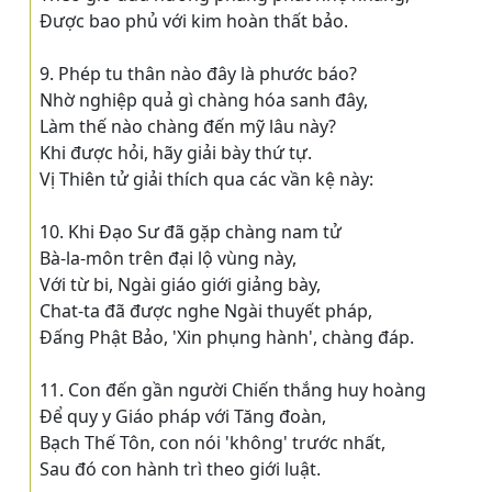
Ðược bao phủ với kim hoàn thất bảo.
9. Phép tu thân nào đây là phước báo?
Nhờ nghiệp quả gì chàng hóa sanh đây,
Làm thế nào chàng đến mỹ lâu này?
Khi được hỏi, hãy giải bày thứ tự.
Vị Thiên tử giải thích qua các vần kệ này:
10. Khi Ðạo Sư đã gặp chàng nam tử
Bà-la-môn trên đại lộ vùng này,
Với từ bi, Ngài giáo giới giảng bày,
Chat-ta đã được nghe Ngài thuyết pháp,
Ðấng Phật Bảo, 'Xin phụng hành', chàng đáp.
11. Con đến gần người Chiến thắng huy hoàng
Ðể quy y Giáo pháp với Tăng đoàn,
Bạch Thế Tôn, con nói 'không' trước nhất,
Sau đó con hành trì theo giới luật.