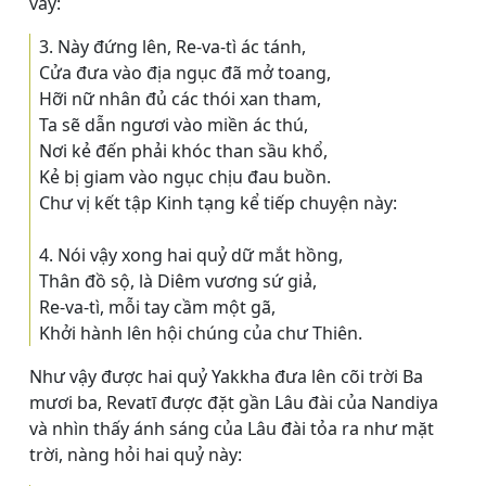
vầy:
3. Này đứng lên, Re-va-tì ác tánh,
Cửa đưa vào địa ngục đã mở toang,
Hỡi nữ nhân đủ các thói xan tham,
Ta sẽ dẫn ngươi vào miền ác thú,
Nơi kẻ đến phải khóc than sầu khổ,
Kẻ bị giam vào ngục chịu đau buồn.
Chư vị kết tập Kinh tạng kể tiếp chuyện này:
4. Nói vậy xong hai quỷ dữ mắt hồng,
Thân đồ sộ, là Diêm vương sứ giả,
Re-va-tì, mỗi tay cầm một gã,
Khởi hành lên hội chúng của chư Thiên.
Như vậy được hai quỷ Yakkha đưa lên cõi trời Ba
mươi ba, Revatī được đặt gần Lâu đài của Nandiya
và nhìn thấy ánh sáng của Lâu đài tỏa ra như mặt
trời, nàng hỏi hai quỷ này: