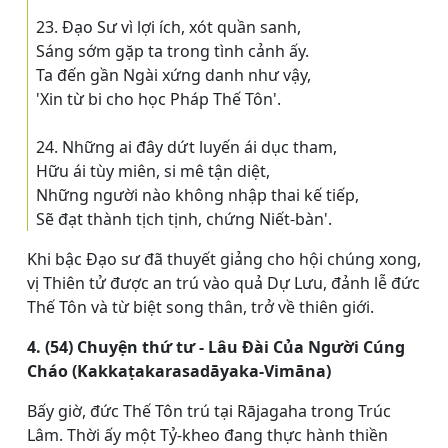
23. Ðạo Sư vì lợi ích, xót quần sanh,
Sáng sớm gặp ta trong tình cảnh ấy.
Ta đến gần Ngài xứng danh như vậy,
'Xin từ bi cho học Pháp Thế Tôn'.
24. Những ai đây dứt luyến ái dục tham,
Hữu ái tùy miên, si mê tận diệt,
Những người nào không nhập thai kế tiếp,
Sẽ đạt thành tịch tịnh, chứng Niết-bàn'.
Khi bậc Ðạo sư đã thuyết giảng cho hội chúng xong,
vị Thiên tử được an trú vào quả Dự Lưu, đảnh lễ đức
Thế Tôn và từ biệt song thân, trở về thiên giới.
4. (54) Chuyện thứ tư - Lâu Ðài Của Người Cúng
Cháo (Kakkaṭakarasadāyaka-Vimāna)
Bấy giờ, đức Thế Tôn trú tại Rājagaha trong Trúc
Lâm. Thời ấy một Tỷ-kheo đang thực hành thiền