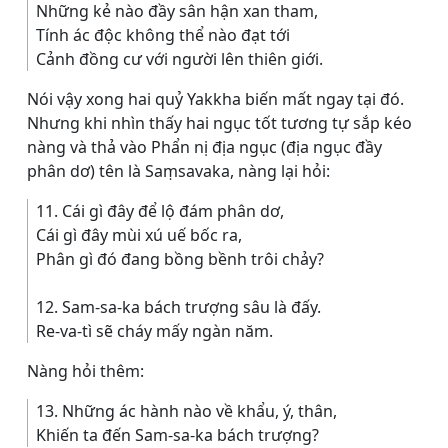
Những kẻ nào đầy sân hận xan tham,
Tính ác độc không thể nào đạt tới
Cảnh đồng cư với người lên thiên giới.
Nói vậy xong hai quỷ Yakkha biến mất ngay tại đó.
Nhưng khi nhìn thấy hai ngục tốt tương tự sắp kéo
nàng và thả vào Phẩn nị địa ngục (địa ngục đầy
phân dơ) tên là Saṃsavaka, nàng lại hỏi:
11. Cái gì đây để lộ đám phân dơ,
Cái gì đây mùi xú uế bốc ra,
Phân gì đó đang bồng bềnh trôi chảy?
12. Sam-sa-ka bách trượng sâu là đấy.
Re-va-tì sẽ cháy mấy ngàn năm.
Nàng hỏi thêm:
13. Những ác hành nào về khẩu, ý, thân,
Khiến ta đến Sam-sa-ka bách trượng?