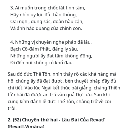
3. Ai muốn trong chốc lát tịnh tâm,
Hãy nhìn uy lực đủ thần thông,
Oai nghi, dung sắc, đoàn hầu cận,
Và ánh hào quang của chính con.
4. Những vị chuyên nghe pháp đã lâu,
Bạch Cồ-đàm Phật, đấng ly sầu,
Những người ấy đạt tâm không động,
Ði đến nơi không có khổ đau.
Sau đó đức Thế Tôn, nhìn thấy rõ các khả năng mà
hội chúng ấy đã đạt được, bèn thuyết pháp đầy đủ
chi tiết. Vào lúc Ngài kết thúc bài giảng, chàng Thiên
tử nhái đã được an trú vào quả Dự Lưu. Sau khi
cung kính đảnh lễ đức Thế Tôn, chàng trở về cõi
trời.
2. (52) Chuyện thứ hai - Lâu Ðài Của Revatī
(Revatī-Vimāna)