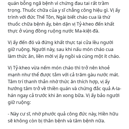
quán bỗng ngã bệnh vì chứng đau tai rất trầm
trọng. Thuốc chữa của y sĩ chẳng công hiệu gì. Vị ấy
trình với đức Thế Tôn, Ngài biết cháo cua là thứ
thuốc chữa bệnh ấy, bèn dặn vị Tỷ-kheo đến khất
thực ở vùng đồng ruộng nước Ma-kiệt-đà.
Vị ấy đến đó và đứng khất thực tại cửa lều người
giữ ruộng. Người này, sau khi nấu món cháo cua
làm thức ăn, liền mời vị ấy ngồi và cúng một ít cháo.
Vị Tỷ-kheo vừa nếm món cháo thì trở nên khoẻ
mạnh như thể được tắm với cả trăm gàu nước mát.
Tâm trí thanh thản nhờ thức ăn thích hợp, vị ấy
hướng tâm trở về thiền quán và chứng đắc quả A-la-
hán ngay cả trước khi ăn xong bữa. Vị ấy bảo người
giữ ruộng:
- Này cư sĩ, nhờ phước quả công đức này, Hiền hữu
sẽ không còn bị thân bệnh và tâm bệnh nữa.