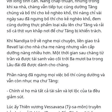
với lòng tinh cần. Nàng chấp thuận, nhưng trong
khi xa nhà, chàng vẫn tiếp tục cúng dường Tăng
chúng và bố thí cho kẻ nghèo khổ, thì nàng chỉ vài
ngày sau đã ngưng bố thí cho kẻ nghèo khổ, đem
cúng dường thực phẩm loại xấu lên chư Tăng và rải
số cá thịt vụn khắp nơi để chư Tăng bị khiển trách.
Khi Nandiya trở về nghe mọi chuyện, liền giao trả
Revatī lại cho nhà cha mẹ nàng nhưng vẫn cấp
dưỡng nàng nhiều hơn. Một thời gian sau chàng từ
trần và được tái sanh vào cõi trời Ba mươi ba trong
Lâu đài đã được dành cho chàng.
Phần nàng đã ngưng mọi việc bố thí cúng dường và
vẫn còn nhục mạ chư Tăng:
- Chính vì họ mà tất cả tài sản và lợi lộc của ta đều
giảm sút.
Lúc ấy Thiên vương Vessavaṇa (Tỳ-sa-môn) truyền