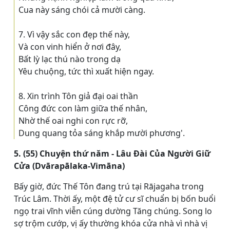
Cua này sáng chói cả mười càng.
7. Vì vậy sắc con đẹp thế này,
Và con vinh hiển ở nơi đây,
Bất lỳ lạc thú nào trong dạ
Yêu chuộng, tức thì xuất hiện ngay.
8. Xin trình Tôn giả đại oai thần
Công đức con làm giữa thế nhân,
Nhờ thế oai nghi con rực rỡ,
Dung quang tỏa sáng khắp mười phương'.
5. (55) Chuyện thứ năm - Lâu Ðài Của Người Giữ
Cửa (Dvārapālaka-Vimāna)
Bấy giờ, đức Thế Tôn đang trú tại Rājagaha trong
Trúc Lâm. Thời ấy, một đệ tử cư sĩ chuẩn bị bốn buổi
ngọ trai vĩnh viễn cúng dường Tăng chúng. Song lo
sợ trộm cướp, vị ấy thường khóa cửa nhà vì nhà vị