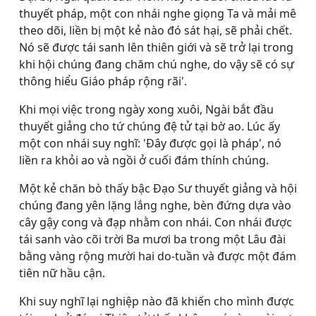
thuyết pháp, một con nhái nghe giọng Ta và mải mê
theo dõi, liền bị một kẻ nào đó sát hại, sẽ phải chết.
Nó sẽ được tái sanh lên thiên giới và sẽ trở lại trong
khi hội chúng đang chăm chú nghe, do vậy sẽ có sự
thông hiểu Giáo pháp rộng rãi'.
Khi mọi việc trong ngày xong xuôi, Ngài bắt đầu
thuyết giảng cho tứ chúng đệ tử tại bờ ao. Lúc ấy
một con nhái suy nghĩ: 'Ðây được gọi là pháp', nó
liền ra khỏi ao và ngồi ở cuối đám thính chúng.
Một kẻ chăn bò thấy bậc Ðạo Sư thuyết giảng và hội
chúng đang yên lặng lắng nghe, bèn đứng dựa vào
cây gậy cong và đạp nhằm con nhái. Con nhái được
tái sanh vào cõi trời Ba mươi ba trong một Lâu đài
bằng vàng rộng mười hai do-tuần và được một đám
tiên nữ hầu cận.
Khi suy nghĩ lại nghiệp nào đã khiến cho mình được