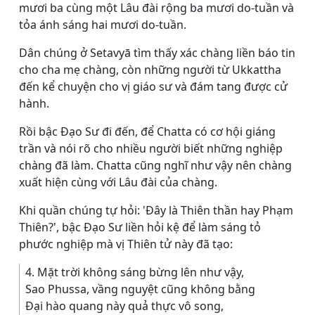
mươi ba cùng một Lâu đài rộng ba mươi do-tuần và
tỏa ánh sáng hai mươi do-tuần.
Dân chúng ở Setavyā tìm thấy xác chàng liền báo tin
cho cha mẹ chàng, còn những người từ Ukkattha
đến kể chuyện cho vị giáo sư và đám tang được cử
hành.
Rồi bậc Ðạo Sư đi đến, để Chatta có cơ hội giáng
trần và nói rõ cho nhiều người biết những nghiệp
chàng đã làm. Chatta cũng nghĩ như vậy nên chàng
xuất hiện cùng với Lâu đài của chàng.
Khi quần chúng tự hỏi: 'Ðây là Thiên thần hay Phạm
Thiên?', bậc Ðạo Sư liền hỏi kệ để làm sáng tỏ
phước nghiệp mà vị Thiên tử này đã tạo:
4. Mặt trời không sáng bừng lên như vậy,
Sao Phussa, vầng nguyệt cũng không bằng
Ðại hào quang này quả thực vô song,