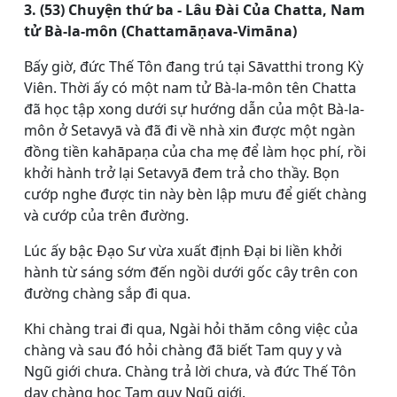
3. (53) Chuyện thứ ba - Lâu Ðài Của Chatta, Nam
tử Bà-la-môn (Chattamāṇava-Vimāna)
Bấy giờ, đức Thế Tôn đang trú tại Sāvatthi trong Kỳ
Viên. Thời ấy có một nam tử Bà-la-môn tên Chatta
đã học tập xong dưới sự hướng dẫn của một Bà-la-
môn ở Setavyā và đã đi về nhà xin được một ngàn
đồng tiền kahāpaṇa của cha mẹ để làm học phí, rồi
khởi hành trở lại Setavyā đem trả cho thầy. Bọn
cướp nghe được tin này bèn lập mưu để giết chàng
và cướp của trên đường.
Lúc ấy bậc Ðạo Sư vừa xuất định Ðại bi liền khởi
hành từ sáng sớm đến ngồi dưới gốc cây trên con
đường chàng sắp đi qua.
Khi chàng trai đi qua, Ngài hỏi thăm công việc của
chàng và sau đó hỏi chàng đã biết Tam quy y và
Ngũ giới chưa. Chàng trả lời chưa, và đức Thế Tôn
dạy chàng học Tam quy Ngũ giới.