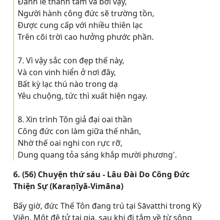
Ðảnh lễ thành tâm và bởi vậy,
Người hành công đức sẽ trường tồn,
Ðược cung cấp với nhiều thiên lạc
Trên cõi trời cao hưởng phước phần.
7. Vì vậy sắc con đẹp thế này,
Và con vinh hiển ở nơi đây,
Bất kỳ lạc thú nào trong dạ
Yêu chuộng, tức thì xuất hiện ngay.
8. Xin trình Tôn giả đại oai thần
Công đức con làm giữa thế nhân,
Nhờ thế oai nghi con rực rỡ,
Dung quang tỏa sáng khắp mười phương'.
6. (56) Chuyện thứ sáu - Lâu Ðài Do Công Ðức
Thiện Sự (Karaṇīyā-Vimāna)
Bấy giờ, đức Thế Tôn đang trú tại Sāvatthi trong Kỳ
Viên. Một đệ tử tại gia, sau khi đi tắm về từ sông