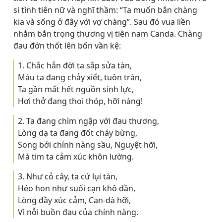
si tình tiên nữ và nghĩ thầm: “Ta muốn bắn chàng
kia và sống ở đây với vợ chàng”. Sau đó vua liền
nhắm bắn trọng thương vị tiên nam Canda. Chàng
đau đớn thốt lên bốn vần kệ:
1. Chắc hẳn đời ta sắp sửa tàn,
Máu ta đang chảy xiết, tuôn tràn,
Ta gần mất hết nguồn sinh lực,
Hơi thở đang thoi thóp, hỡi nàng!
2. Ta đang chìm ngập với đau thương,
Lòng dạ ta đang đốt cháy bừng,
Song bởi chính nàng sầu, Nguyệt hỡi,
Mà tim ta cảm xúc khôn lường.
3. Như cỏ cây, ta cứ lụi tàn,
Héo hon như suối cạn khô dần,
Lòng đầy xúc cảm, Can-dà hỡi,
Vì nỗi buồn đau của chính nàng.