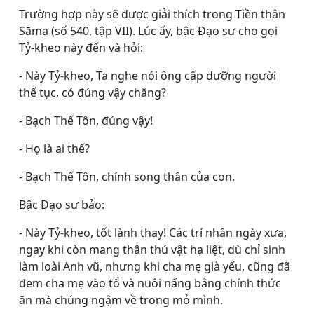
Trường hợp này sẽ được giải thích trong Tiền thân
Sāma (số 540, tập VII). Lúc ấy, bậc Ðạo sư cho gọi
Tỷ-kheo này đến và hỏi:
- Này Tỷ-kheo, Ta nghe nói ông cấp dưỡng người
thế tục, có đúng vậy chăng?
- Bạch Thế Tôn, đúng vậy!
- Họ là ai thế?
- Bạch Thế Tôn, chính song thân của con.
Bậc Ðạo sư bảo:
- Này Tỷ-kheo, tốt lành thay! Các trí nhân ngày xưa,
ngay khi còn mang thân thú vật hạ liệt, dù chỉ sinh
làm loài Anh vũ, nhưng khi cha mẹ già yếu, cũng đã
đem cha mẹ vào tổ và nuôi nấng bằng chính thức
ăn mà chúng ngậm về trong mỏ mình.