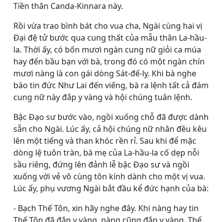
Tiền thân Canda-Kinnara này.
Rồi vừa trao bình bát cho vua cha, Ngài cùng hai vị
Ðại đệ tử bước qua cung thất của mẫu thân La-hầu-
la. Thời ấy, có bốn mươi ngàn cung nữ giỏi ca múa
hay đến bầu bạn với bà, trong đó có một ngàn chín
mươi nàng là con gái dòng Sát-đế-lỵ. Khi bà nghe
báo tin đức Như Lai đến viếng, bà ra lệnh tất cả đám
cung nữ này đắp y vàng và hội chúng tuân lệnh.
Bậc Ðạo sư bước vào, ngồi xuống chỗ đã được dành
sẵn cho Ngài. Lúc ấy, cả hội chúng nữ nhân đều kêu
lên một tiếng và than khóc rền rỉ. Sau khi để mặc
dòng lệ tuôn tràn, bà mẹ của La-hầu-la cố dẹp nỗi
sầu riêng, đứng lên đảnh lễ bậc Ðạo sư và ngồi
xuống với vẻ vô cùng tôn kính dành cho một vị vua.
Lúc ấy, phụ vương Ngài bắt đầu kể đức hạnh của bà:
- Bạch Thế Tôn, xin hãy nghe đây. Khi nàng hay tin
Thế Tôn đã đắp y vàng, nàng cũng đắp y vàng, Thế