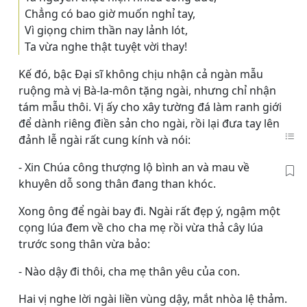
Chẳng có bao giờ muốn nghỉ tay,
Vì giọng chim thần nay lảnh lót,
Ta vừa nghe thật tuyệt vời thay!
Kế đó, bậc Ðại sĩ không chịu nhận cả ngàn mẫu
ruộng mà vị Bà-la-môn tặng ngài, nhưng chỉ nhận
tám mẫu thôi. Vị ấy cho xây tường đá làm ranh giới
để dành riêng điền sản cho ngài, rồi lại đưa tay lên
đảnh lễ ngài rất cung kính và nói:
- Xin Chúa công thượng lộ bình an và mau về
khuyên dỗ song thân đang than khóc.
Xong ông để ngài bay đi. Ngài rất đẹp ý, ngậm một
cọng lúa đem về cho cha mẹ rồi vừa thả cây lúa
trước song thân vừa bảo:
- Nào dậy đi thôi, cha mẹ thân yêu của con.
Hai vị nghe lời ngài liền vùng dậy, mắt nhòa lệ thảm.