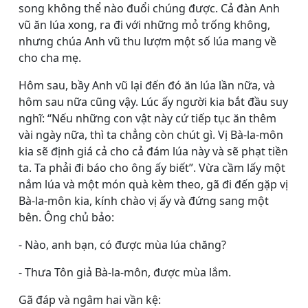
song không thể nào đuổi chúng được. Cả đàn Anh
vũ ăn lúa xong, ra đi với những mỏ trống không,
nhưng chúa Anh vũ thu lượm một số lúa mang về
cho cha mẹ.
Hôm sau, bầy Anh vũ lại đến đó ăn lúa lần nữa, và
hôm sau nữa cũng vậy. Lúc ấy người kia bắt đầu suy
nghĩ: “Nếu những con vật này cứ tiếp tục ăn thêm
vài ngày nữa, thì ta chẳng còn chút gì. Vị Bà-la-môn
kia sẽ định giá cả cho cả đám lúa này và sẽ phạt tiền
ta. Ta phải đi báo cho ông ấy biết”. Vừa cầm lấy một
nắm lúa và một món quà kèm theo, gã đi đến gặp vị
Bà-la-môn kia, kính chào vị ấy và đứng sang một
bên. Ông chủ bảo:
- Nào, anh bạn, có được mùa lúa chăng?
- Thưa Tôn giả Bà-la-môn, được mùa lắm.
Gã đáp và ngâm hai vần kệ: