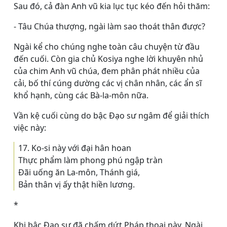
Sau đó, cả đàn Anh vũ kia lục tục kéo đến hỏi thăm:
- Tâu Chúa thượng, ngài làm sao thoát thân được?
Ngài kể cho chúng nghe toàn câu chuyện từ đầu
đến cuối. Còn gia chủ Kosiya nghe lời khuyên nhủ
của chim Anh vũ chúa, đem phân phát nhiều của
cải, bố thí cúng dường các vị chân nhân, các ẩn sĩ
khổ hạnh, cùng các Bà-la-môn nữa.
Vần kệ cuối cùng do bậc Ðạo sư ngâm để giải thích
việc này:
17. Ko-si này với đại hân hoan
Thực phẩm làm phong phú ngập tràn
Ðãi uống ăn La-môn, Thánh giá,
Bản thân vị ấy thật hiền lương.
*
Khi bậc Ðạo sư đã chấm dứt Pháp thoại này, Ngài