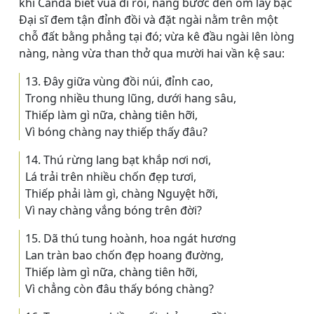
khi Canda biết vua đi rồi, nàng bước đến ôm lấy bậc
Ðại sĩ đem tận đỉnh đồi và đặt ngài nằm trên một
chỗ đất bằng phẳng tại đó; vừa kê đầu ngài lên lòng
nàng, nàng vừa than thở qua mười hai vần kệ sau:
13. Ðây giữa vùng đồi núi, đỉnh cao,
Trong nhiều thung lũng, dưới hang sâu,
Thiếp làm gì nữa, chàng tiên hỡi,
Vì bóng chàng nay thiếp thấy đâu?
14. Thú rừng lang bạt khắp nơi nơi,
Lá trải trên nhiều chốn đẹp tươi,
Thiếp phải làm gì, chàng Nguyệt hỡi,
Vì nay chàng vắng bóng trên đời?
15. Dã thú tung hoành, hoa ngát hương
Lan tràn bao chốn đẹp hoang đường,
Thiếp làm gì nữa, chàng tiên hỡi,
Vì chẳng còn đâu thấy bóng chàng?