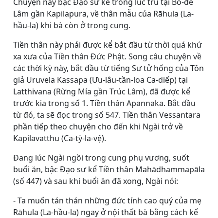
Chuyện này bậc Ðạo sư kể trong lúc trú tại Bồ-đề
Lâm gần Kapilapura, về thân mẫu của Rāhula (La-
hầu-la) khi bà còn ở trong cung.
Tiền thân này phải được kể bắt đầu từ thời quá khứ
xa xưa của Tiền thân Đức Phật. Song câu chuyện về
các thời kỳ này, bắt đầu từ tiếng Sư tử hống của Tôn
giả Uruvela Kassapa (Ưu-lâu-tần-loa Ca-diếp) tại
Latthivana (Rừng Mía gần Trúc Lâm), đã được kể
trước kia trong số 1. Tiền thân Apannaka. Bắt đầu
từ đó, ta sẽ đọc trong số 547. Tiền thân Vessantara
phần tiếp theo chuyện cho đến khi Ngài trở về
Kapilavatthu (Ca-tỳ-la-vệ).
Ðang lúc Ngài ngồi trong cung phụ vương, suốt
buổi ăn, bậc Ðạo sư kể Tiền thân
Mahādhammapāla
(số 447) và sau khi buổi ăn đã xong, Ngài nói:
- Ta muốn tán thán những đức tính cao quý của mẹ
Rāhula (La-hầu-la) ngay ở nội thất bà bằng cách kể