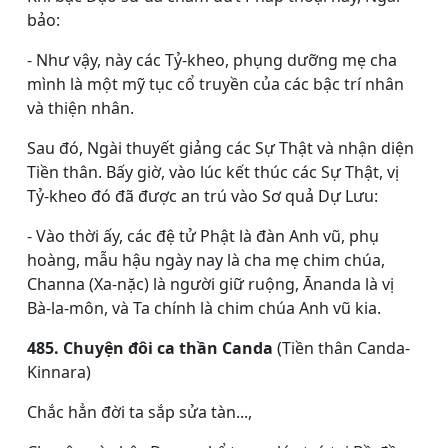
bảo:
- Như vậy, này các Tỷ-kheo, phụng dưỡng mẹ cha
mình là một mỹ tục cổ truyền của các bậc trí nhân
và thiện nhân.
Sau đó, Ngài thuyết giảng các Sự Thật và nhận diện
Tiền thân. Bấy giờ, vào lúc kết thúc các Sự Thật, vị
Tỷ-kheo đó đã được an trú vào Sơ quả Dự Lưu:
- Vào thời ấy, các đệ tử Phật là đàn Anh vũ, phụ
hoàng, mẫu hậu ngày nay là cha mẹ chim chúa,
Channa (Xa-nặc) là người giữ ruộng, Ānanda là vị
Bà-la-môn, và Ta chính là chim chúa Anh vũ kia.
485. Chuyện đôi ca thần Canda
(Tiền thân Canda-
Kinnara)
Chắc hẳn đời ta sắp sửa tàn...,