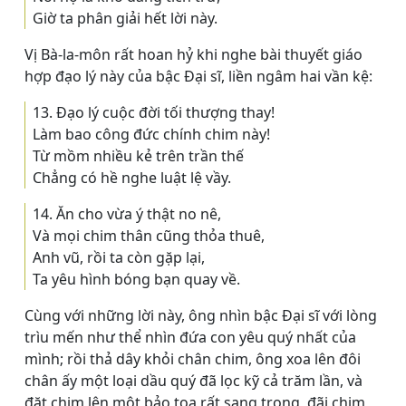
Giờ ta phân giải hết lời này.
Vị Bà-la-môn rất hoan hỷ khi nghe bài thuyết giáo
hợp đạo lý này của bậc Ðại sĩ, liền ngâm hai vần kệ:
13. Ðạo lý cuộc đời tối thượng thay!
Làm bao công đức chính chim này!
Từ mồm nhiều kẻ trên trần thế
Chẳng có hề nghe luật lệ vầy.
14. Ăn cho vừa ý thật no nê,
Và mọi chim thân cũng thỏa thuê,
Anh vũ, rồi ta còn gặp lại,
Ta yêu hình bóng bạn quay về.
Cùng với những lời này, ông nhìn bậc Ðại sĩ với lòng
trìu mến như thể nhìn đứa con yêu quý nhất của
mình; rồi thả dây khỏi chân chim, ông xoa lên đôi
chân ấy một loại dầu quý đã lọc kỹ cả trăm lần, và
đặt chim lên một bảo tọa rất sang trọng, đãi chim