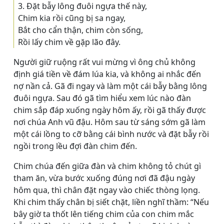
3. Ðặt bẫy lông đuôi ngựa thế này,
Chim kia rồi cũng bị sa ngay,
Bắt cho cẩn thận, chim còn sống,
Rồi lấy chim về gặp lão đây.
Người giữ ruộng rất vui mừng vì ông chủ không
định giá tiền về đám lúa kia, và không ai nhắc đến
nợ nần cả. Gã đi ngay và làm một cái bẫy bằng lông
đuôi ngựa. Sau đó gã tìm hiểu xem lúc nào đàn
chim sắp đáp xuống ngày hôm ấy, rồi gã thấy được
nơi chúa Anh vũ đậu. Hôm sau từ sáng sớm gã làm
một cái lồng to cỡ bằng cái bình nước và đặt bẫy rồi
ngồi trong lều đợi đàn chim đến.
Chim chúa đến giữa đàn và chim không tỏ chút gì
tham ăn, vừa bước xuống đúng nơi đã đậu ngày
hôm qua, thì chân đặt ngay vào chiếc thòng lọng.
Khi chim thấy chân bị siết chặt, liền nghĩ thầm: “Nếu
bây giờ ta thốt lên tiếng chim của con chim mắc