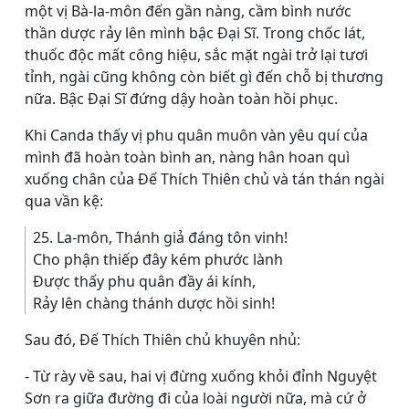
một vị Bà-la-môn đến gần nàng, cầm bình nước
thần dược rảy lên mình bậc Ðại Sĩ. Trong chốc lát,
thuốc độc mất công hiệu, sắc mặt ngài trở lại tươi
tỉnh, ngài cũng không còn biết gì đến chỗ bị thương
nữa. Bậc Ðại Sĩ đứng dậy hoàn toàn hồi phục.
Khi Canda thấy vị phu quân muôn vàn yêu quí của
mình đã hoàn toàn bình an, nàng hân hoan quì
xuống chân của Ðế Thích Thiên chủ và tán thán ngài
qua vần kệ:
25. La-môn, Thánh giả đáng tôn vinh!
Cho phận thiếp đây kém phước lành
Ðược thấy phu quân đầy ái kính,
Rảy lên chàng thánh dược hồi sinh!
Sau đó, Ðế Thích Thiên chủ khuyên nhủ:
- Từ rày về sau, hai vị đừng xuống khỏi đỉnh Nguyệt
Sơn ra giữa đường đi của loài người nữa, mà cứ ở