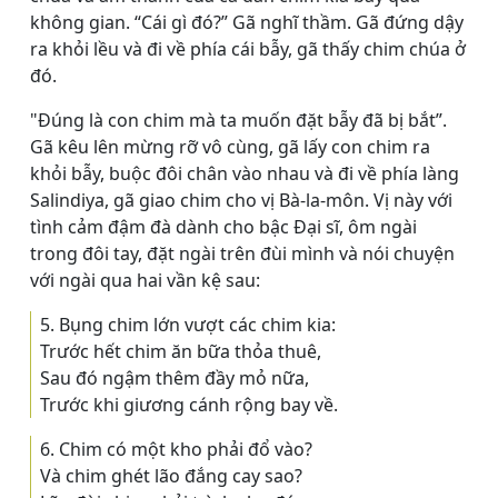
không gian. “Cái gì đó?” Gã nghĩ thầm. Gã đứng dậy
ra khỏi lều và đi về phía cái bẫy, gã thấy chim chúa ở
đó.
"Ðúng là con chim mà ta muốn đặt bẫy đã bị bắt”.
Gã kêu lên mừng rỡ vô cùng, gã lấy con chim ra
khỏi bẫy, buộc đôi chân vào nhau và đi về phía làng
Salindiya, gã giao chim cho vị Bà-la-môn. Vị này với
tình cảm đậm đà dành cho bậc Ðại sĩ, ôm ngài
trong đôi tay, đặt ngài trên đùi mình và nói chuyện
với ngài qua hai vần kệ sau:
5. Bụng chim lớn vượt các chim kia:
Trước hết chim ăn bữa thỏa thuê,
Sau đó ngậm thêm đầy mỏ nữa,
Trước khi giương cánh rộng bay về.
6. Chim có một kho phải đổ vào?
Và chim ghét lão đắng cay sao?