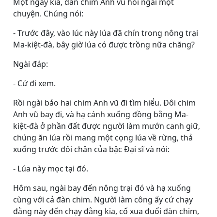
Một ngày kia, đàn chim Anh vũ hỏi ngài một
chuyện. Chúng nói:
- Trước đây, vào lúc này lúa đã chín trong nông trại
Ma-kiệt-đà, bây giờ lúa có được trồng nữa chăng?
Ngài đáp:
- Cứ đi xem.
Rồi ngài bảo hai chim Anh vũ đi tìm hiểu. Ðôi chim
Anh vũ bay đi, và hạ cánh xuống đồng bằng Ma-
kiệt-đà ở phần đất được người làm mướn canh giữ,
chúng ăn lúa rồi mang một cọng lúa về rừng, thả
xuống trước đôi chân của bậc Ðại sĩ và nói:
- Lúa này mọc tại đó.
Hôm sau, ngài bay đến nông trại đó và hạ xuống
cùng với cả đàn chim. Người làm công ấy cứ chạy
đằng này đến chạy đằng kia, cố xua đuổi đàn chim,