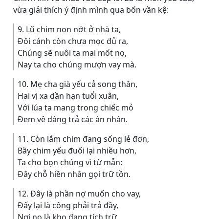
vừa giải thích ý định mình qua bốn vần kệ:
9. Lũ chim non nớt ở nhà ta,
Ðôi cánh còn chưa mọc đủ ra,
Chúng sẽ nuôi ta mai mốt nọ,
Nay ta cho chúng mượn vay mà.
10. Mẹ cha già yếu cả song thân,
Hai vị xa dần hạn tuổi xuân,
Với lúa ta mang trong chiếc mỏ
Ðem vê dâng trả các ân nhân.
11. Còn lắm chim đang sống lẻ đơn,
Bầy chim yếu đuối lại nhiều hơn,
Ta cho bọn chúng vì từ mẫn:
Ðây chỗ hiền nhân gọi trữ tồn.
12. Ðây là phần nợ muốn cho vay,
Ðấy lại là công phải trả đầy,
Nơi nọ là kho đang tích trữ,