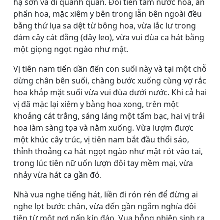
hạ sơn và đi quanh quẩn. Ðôi tiên tầm nước hoa, ăn
phấn hoa, mặc xiêm y bên trong lẫn bên ngoài đều
bằng thứ lụa sa dệt từ bông hoa, vừa lắc lư trong
đám cây cát đằng (dây leo), vừa vui đùa ca hát bằng
một giọng ngọt ngào như mật.
Vị tiên nam tiến dần đến con suối này và tại một chỗ
dừng chân bên suối, chàng bước xuống cùng vợ rắc
hoa khắp mặt suối vừa vui đùa dưới nước. Khi cả hai
vị đã mặc lại xiêm y bằng hoa xong, trên một
khoảng cát trắng, sáng láng một tấm bạc, hai vị trải
hoa làm sàng tọa và nằm xuống. Vừa lượm được
một khúc cây trúc, vị tiên nam bắt đầu thổi sáo,
thỉnh thoảng ca hát ngọt ngào như mật rót vào tai,
trong lúc tiên nữ uốn lượn đôi tay mềm mại, vừa
nhảy vừa hát ca gần đó.
Nhà vua nghe tiếng hát, liền đi rón rén để đừng ai
nghe lọt bước chân, vừa đến gần ngắm nghía đôi
tiên từ một nơi nấp kín đáo. Vua bỗng nhiên sinh ra