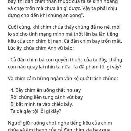
bẫy, thì đàn chim thân thuộc của ta sẽ kinh hoàng
và chạy trốn mà chưa ăn gì được. Vậy ta phải chịu
đựng cho đến khi chúng ăn xong”.
Cuối cùng, khi chim chúa thấy chúng đã no nê, mới
lo sợ cho tính mạng mình mà thốt lên ba lần tiếng
kêu của con chim bị nạn. Cả đàn chim bay trốn mất.
Lúc ấy, chúa chim Anh vũ bảo:
- Cả đàn chim bà con quyến thuộc của ta đây, chẳng
con nào quay lại nhìn ta nữa! Ta đã phạm tội gì vậy?
Và chim cảm hứng ngâm vần kệ quở trách chúng:
4. Bầy chim ăn uống thật no say,
Rồi chúng liền tung cánh vút bay,
Bị bắt mình ta vào chiếc bẫy,
Ta đà gây tội lỗi gì đây?
Người giữ ruộng chợt nghe tiếng kêu của chim
chúa và âm thanh của cả đàn chim kia bay qua