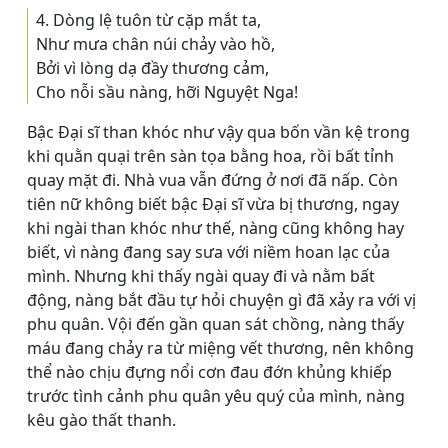
4. Dòng lệ tuôn từ cặp mắt ta,
Như mưa chân núi chảy vào hồ,
Bởi vì lòng dạ đầy thương cảm,
Cho nỗi sầu nàng, hỡi Nguyệt Nga!
Bậc Ðại sĩ than khóc như vậy qua bốn vần kệ trong
khi quằn quại trên sàn tọa bằng hoa, rồi bất tỉnh
quay mặt đi. Nhà vua vẫn đứng ở nơi đã nấp. Còn
tiên nữ không biết bậc Ðại sĩ vừa bị thương, ngay
khi ngài than khóc như thế, nàng cũng không hay
biết, vì nàng đang say sưa với niềm hoan lạc của
mình. Nhưng khi thấy ngài quay đi và nằm bất
động, nàng bắt đầu tự hỏi chuyện gì đã xảy ra với vị
phu quân. Vội đến gần quan sát chồng, nàng thấy
máu đang chảy ra từ miệng vết thương, nên không
thể nào chịu đựng nổi cơn đau đớn khủng khiếp
trước tình cảnh phu quân yêu quý của mình, nàng
kêu gào thất thanh.