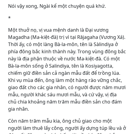
Nói vậy xong, Ngài kể một chuyện quá khứ.
*
Một thuở nọ, vị vua mệnh danh là Ðại vương
Magadha (Ma-kiệt-đà) trị vì tại Rājagaha (Vương Xá).
Thời ấy, có một làng Bà-la-môn, tên là Sàlindiya ở
phía đông bắc kinh thành này. Trong vùng đông bắc
này là địa phận thuộc về nước Ma-kiệt-đà. Có một
Bà-la-môn sống ở Salindiya, tên là Kosiyagotta,
chiếm giữ điền sản cả ngàn mẫu đất để trồng lúa.
Khi vụ mùa đến, ông làm một hàng rào vững chắc,
giao đất cho các gia nhân, có người được năm mươi
mẫu, người khác sáu mươi mẫu, và cứ vậy, vị địa
chủ chia khoảng năm trăm mẫu điền sản cho đám
gia nhân.
Còn năm trăm mẫu kia, ông chủ giao cho một
người làm thuê lấy công, người ấy dựng túp lều và ở