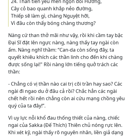
24. Thần tiên yêu mến ngọn đồi Hương,
Cây cỏ bao quanh khắp nẻo đường,
Thiếp sẽ làm gì, chàng Nguyệt hỡi,
Vì đâu còn thấy bóng chàng thương?
Nàng cứ than thở mãi như vậy, rồi khi cầm tay bậc
Ðại Sĩ đặt lên ngực nàng, nàng thấy tay ngài còn
ấm. Nàng nghĩ thầm: “Can-da còn sống đây, ta
quyết khiêu khích các thần linh cho đến khi chàng
được sống lại!" Rồi nàng lớn tiếng quở trách các
thần:
- Chẳng có vị thần nào cai trị cõi trần hay sao? Các
ngài đi ngao du ở đâu cả rồi? Chắc hẳn các ngài
chết hết rồi nên chẳng còn ai cứu mạng chồng yêu
quý của ta đây!”.
Vì uy lực nỗi khổ đau thống thiết của nàng, chiếc
ngai của Sakka (Ðế Thích) Thiên chủ nóng rực lên.
Khi xét kỹ, ngài thấy rõ nguyên nhân, liền giả dạng