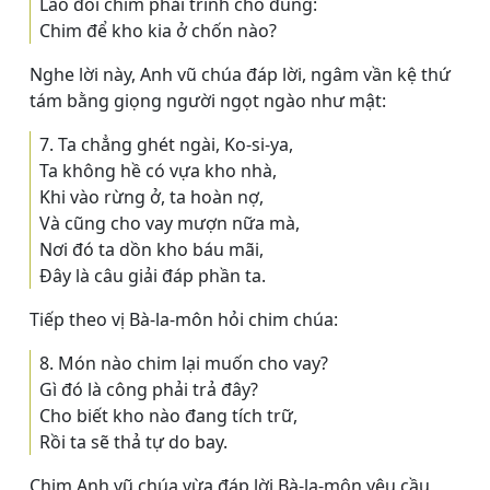
Lão đòi chim phải trình cho đúng:
Chim để kho kia ở chốn nào?
Nghe lời này, Anh vũ chúa đáp lời, ngâm vần kệ thứ
tám bằng giọng người ngọt ngào như mật:
7. Ta chẳng ghét ngài, Ko-si-ya,
Ta không hề có vựa kho nhà,
Khi vào rừng ở, ta hoàn nợ,
Và cũng cho vay mượn nữa mà,
Nơi đó ta dồn kho báu mãi,
Ðây là câu giải đáp phần ta.
Tiếp theo vị Bà-la-môn hỏi chim chúa:
8. Món nào chim lại muốn cho vay?
Gì đó là công phải trả đây?
Cho biết kho nào đang tích trữ,
Rồi ta sẽ thả tự do bay.
Chim Anh vũ chúa vừa đáp lời Bà-la-môn yêu cầu,