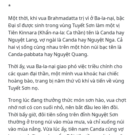
*
Một thời, khi vua Brahmadatta trị vì ở Ba-la-nại, bậc
Ðại sĩ được sinh trong vùng Tuyết Sơn làm một vị
Tiên Kinnara (Khẩn-na-la: Ca thần) tên là Canda hay
Nguyệt Lang, vợ ngài là Canda hay Nguyệt Nga. Cả
hai vị sống cùng nhau trên một hòn núi bạc tên là
Canda-pabbata hay Nguyệt Quang.
Thời ấy, vua Ba-la-nại giao phó việc triều chính cho
các quan đại thần, một mình vua khoác hai chiếc
hoàng bào, trang bị năm thứ vũ khí và tiến về vùng
Tuyết Sơn nọ.
Trong lúc đang thưởng thức món sơn hào, vua chợt
nhớ nơi có con suối nhỏ, nên bắt đầu leo lên đồi.
Thời bấy giờ, đôi tiên sống trên đỉnh Nguyệt Sơn
thường ở trong núi vào mùa mưa, và chỉ xuống núi
vào mùa nắng. Vừa lúc ấy, tiên nam Canda cùng vợ