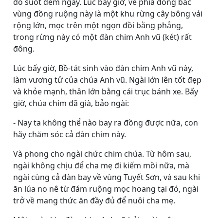
đó suốt đêm ngày. Lúc bấy giờ, về phía đông bắc
vùng đồng ruộng này là một khu rừng cây bông vải
rộng lớn, mọc trên một ngọn đồi bằng phẳng,
trong rừng này có một đàn chim Anh vũ (két) rất
đông.
Lúc bấy giờ, Bồ-tát sinh vào đàn chim Anh vũ này,
làm vương tử của chúa Anh vũ. Ngài lớn lên tốt đẹp
và khỏe mạnh, thân lớn bằng cái trục bánh xe. Bấy
giờ, chúa chim đã già, bảo ngài:
- Nay ta không thể nào bay ra đồng được nữa, con
hãy chăm sóc cả đàn chim này.
Và phong cho ngài chức chim chúa. Từ hôm sau,
ngài không chịu để cha mẹ đi kiếm mồi nữa, mà
ngài cùng cả đàn bay về vùng Tuyết Sơn, và sau khi
ăn lúa no nê từ đám ruộng mọc hoang tại đó, ngài
trở về mang thức ăn đầy đủ để nuôi cha mẹ.