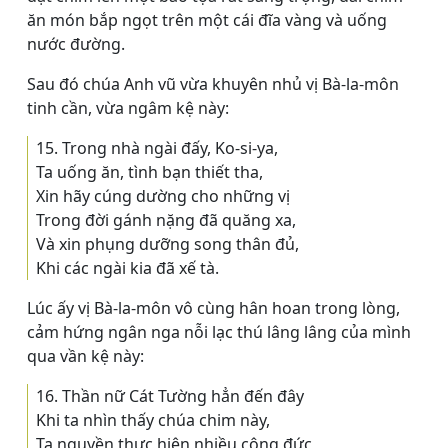
ăn món bắp ngọt trên một cái đĩa vàng và uống
nước đường.
Sau đó chúa Anh vũ vừa khuyên nhủ vị Bà-la-môn
tinh cần, vừa ngâm kệ này:
15. Trong nhà ngài đấy, Ko-si-ya,
Ta uống ăn, tình bạn thiết tha,
Xin hãy cúng dường cho những vị
Trong đời gánh nặng đã quăng xa,
Và xin phụng dưỡng song thân đủ,
Khi các ngài kia đã xế tà.
Lúc ấy vị Bà-la-môn vô cùng hân hoan trong lòng,
cảm hứng ngân nga nỗi lạc thú lâng lâng của mình
qua vần kệ này:
16. Thần nữ Cát Tường hẳn đến đây
Khi ta nhìn thấy chúa chim này,
Ta nguyền thực hiện nhiều công đức,