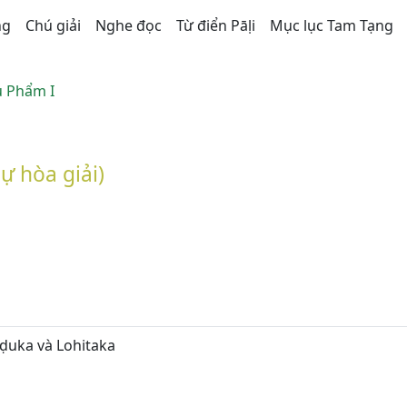
ng
Chú giải
Nghe đọc
Từ điển Pāḷi
Mục lục Tam Tạng
u Phẩm I
ự hòa giải)
ḍuka và Lohitaka