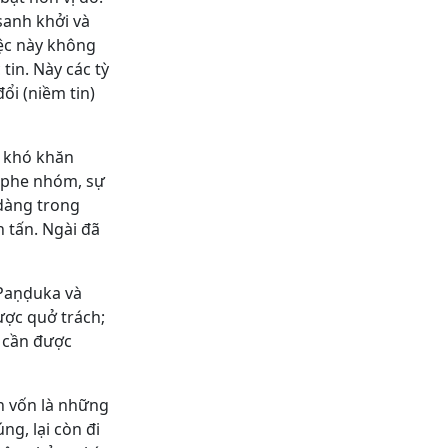
sanh khởi và
iệc này không
tin. Này các tỳ
ổi (niềm tin)
ự khó khăn
t phe nhóm, sự
 dàng trong
h tấn. Ngài đã
 Paṇḍuka và
ược quở trách;
g cần được
ân vốn là những
ng, lại còn đi