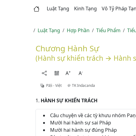
Luật Tạng
Kinh Tạng
Vô Tỷ Pháp Tạ
Luật Tạng
Hợp Phần
Tiểu Phẩm
Tiể
Chương Hành Sự
(Hành sự khiển trách → Hành s
+
-
A
A
Pāḷi - Việt
TK Indacanda
1.
HÀNH SỰ KHIỂN TRÁCH
Câu chuyện về các tỳ khưu nhóm Paṇ
Mười hai hành sự sai Pháp
Mười hai hành sự đúng Pháp