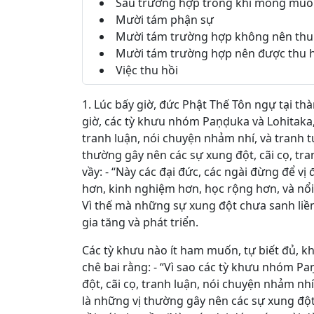
Sáu trường hợp trong khi mong mu
Mười tám phận sự
Mười tám trường hợp không nên thu
Mười tám trường hợp nên được thu 
Việc thu hồi
1. Lúc bấy giờ, đức Phật Thế Tôn ngự tại thà
giờ, các tỳ khưu nhóm Paṇḍuka và Lohitaka
tranh luận, nói chuyện nhảm nhí, và tranh t
thường gây nên các sự xung đột, cãi cọ, tra
vầy: - “Này các đại đức, các ngài đừng để vị
hơn, kinh nghiệm hơn, học rộng hơn, và nổi b
Vì thế mà những sự xung đột chưa sanh liền
gia tăng và phát triển.
Các tỳ khưu nào ít ham muốn, tự biết đủ, kh
chê bai rằng: - “Vì sao các tỳ khưu nhóm P
đột, cãi cọ, tranh luận, nói chuyện nhảm nh
là những vị thường gây nên các sự xung đột,