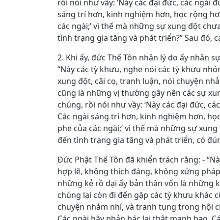
rồi nói như vầy: ‘Này các đại đức, các ngài 
sáng trí hơn, kinh nghiệm hơn, học rộng hơn,
các ngài;’ vì thế mà những sự xung đột chư
tình trạng gia tăng và phát triển?” Sau đó, c
2. Khi ấy, đức Thế Tôn nhân lý do ấy nhân sự 
“Này các tỳ khưu, nghe nói các tỳ khưu nh
xung đột, cãi cọ, tranh luận, nói chuyện nh
cũng là những vị thường gây nên các sự xung
chúng, rồi nói như vầy: ‘Này các đại đức, cá
Các ngài sáng trí hơn, kinh nghiệm hơn, học 
phe của các ngài;’ vì thế mà những sự xung
đến tình trạng gia tăng và phát triển, có đú
Đức Phật Thế Tôn đã khiển trách rằng: - “N
hợp lẽ, không thích đáng, không xứng pháp
những kẻ rồ dại ấy bản thân vốn là những 
chúng lại còn đi đến gặp các tỳ khưu khác c
chuyện nhảm nhí, và tranh tụng trong hội ch
Các ngài hãy phản bác lại thật mạnh bạo. Cá