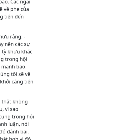
bạo. Các ngài
sẽ về phe của
g tiến đến
khưu rằng: -
ây nên các sự
c tỳ khưu khác
ng trong hội
ật mạnh bạo.
úng tôi sẽ về
khởi càng tiến
, thật không
, vì sao
tụng trong hội
anh luận, nói
 đó đánh bại.
bật hơn vị đó.