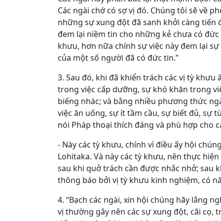
Các ngài chớ có sợ vị đó. Chúng tôi sẽ về p
những sự xung đột đã sanh khởi càng tiến đế
đem lại niềm tin cho những kẻ chưa có đức 
khưu, hơn nữa chính sự việc này đem lại sự 
của một số người đã có đức tin.”
3. Sau đó, khi đã khiển trách các vị tỳ khư
trong việc cấp dưỡng, sự khó khăn trong vi
biếng nhác; và bằng nhiều phương thức ngà
việc ăn uống, sự ít tầm cầu, sự biết đủ, sự t
nói Pháp thoại thích đáng và phù hợp cho cá
- Này các tỳ khưu, chính vì điều ấy hội ch
Lohitaka. Và này các tỳ khưu, nên thực hiện
sau khi quở trách cần được nhắc nhở; sau kh
thông báo bởi vị tỳ khưu kinh nghiệm, có nă
4. “Bạch các ngài, xin hội chúng hãy lắng 
vị thường gây nên các sự xung đột, cãi cọ, t