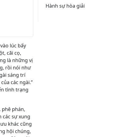
Hành sự hòa giải
 vào lúc bấy
, cãi cọ,
ũng là những vị
g, rồi nói như
gài sáng trí
 của các ngài.”
n tình trạng
, phê phán,
n các sự xung
khưu khác cũng
ong hội chúng,