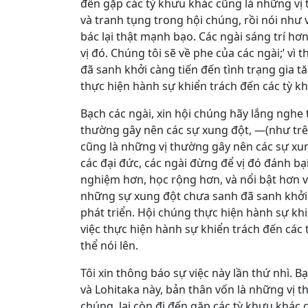
đến gặp các tỳ khưu khác cũng là những vị 
và tranh tụng trong hội chúng, rồi nói như 
bác lại thật mạnh bạo. Các ngài sáng trí hơ
vị đó. Chúng tôi sẽ về phe của các ngài;’ 
đã sanh khởi càng tiến đến tình trạng gia t
thực hiện hành sự khiển trách đến các tỳ k
Bạch các ngài, xin hội chúng hãy lắng nghe
thường gây nên các sự xung đột, ―(như trên
cũng là những vị thường gây nên các sự xun
các đại đức, các ngài đừng để vị đó đánh bại
nghiệm hơn, học rộng hơn, và nổi bật hơn vị 
những sự xung đột chưa sanh đã sanh khởi 
phát triển. Hội chúng thực hiện hành sự kh
việc thực hiện hành sự khiển trách đến các
thể nói lên.
Tôi xin thông báo sự việc này lần thứ nhì. 
và Lohitaka này, bản thân vốn là những vị 
chúng, lại còn đi đến gặp các tỳ khưu khác