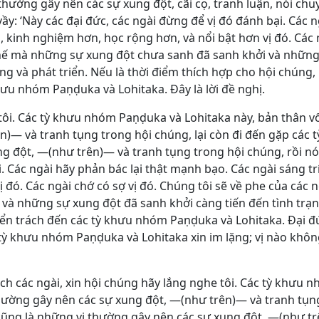
thường gây nên các sự xung đột, cãi cọ, tranh luận, nói ch
vầy: ‘Này các đại đức, các ngài đừng để vị đó đánh bại. Các 
n, kinh nghiệm hơn, học rộng hơn, và nổi bật hơn vị đó. Các 
vì thế mà những sự xung đột chưa sanh đã sanh khởi và nhữn
ăng và phát triển. Nếu là thời điểm thích hợp cho hội chúng
hưu nhóm Paṇḍuka và Lohitaka. Đây là lời đề nghị.
 tôi. Các tỳ khưu nhóm Paṇḍuka và Lohitaka này, bản thân v
)― và tranh tụng trong hội chúng, lại còn đi đến gặp các 
g đột, ―(như trên)― và tranh tụng trong hội chúng, rồi nói
. Các ngài hãy phản bác lại thật mạnh bạo. Các ngài sáng tr
đó. Các ngài chớ có sợ vị đó. Chúng tôi sẽ về phe của các ng
và những sự xung đột đã sanh khởi càng tiến đến tình trạn
iển trách đến các tỳ khưu nhóm Paṇḍuka và Lohitaka. Đại 
 tỳ khưu nhóm Paṇḍuka và Lohitaka xin im lặng; vị nào khô
Bạch các ngài, xin hội chúng hãy lắng nghe tôi. Các tỳ khưu
thường gây nên các sự xung đột, ―(như trên)― và tranh tụn
 cũng là những vị thường gây nên các sự xung đột, ―(như t