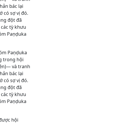
hản bác lại
 có sợ vị đó.
ung đột đã
 các tỳ khưu
nhóm Paṇḍuka
 nhóm Paṇḍuka
g trong hội
rên)― và tranh
hản bác lại
 có sợ vị đó.
ung đột đã
 các tỳ khưu
nhóm Paṇḍuka
được hội