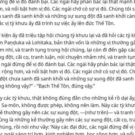
đừng để vị đó đánh bại. Các ngài hãy phản bác lại thật mạnh 
 và nổi bật hơn vị đó. Các ngài chớ có sợ vị đó. Chúng tôi 
a sanh đã sanh khởi và những sự xung đột đã sanh khởi càn
ác vị tỳ khưu ấy đã trình sự việc ấy lên đức Thế Tôn.
kiện ấy đã triệu tập hội chúng tỳ khưu lại và đã hỏi các tỳ 
óm Paṇḍuka và Lohitaka, bản thân vốn là những vị thường g
ảm nhí, và tranh tụng trong hội chúng, lại còn đi đến gặp cá
 đột, cãi cọ, tranh luận, nói chuyện nhảm nhí, và tranh tụ
c ngài đừng để vị đó đánh bại. Các ngài hãy phản bác lại th
rộng hơn, và nổi bật hơn vị đó. Các ngài chớ có sợ vị đó. Ch
 đột chưa sanh đã sanh khởi và những sự xung đột đã sanh 
ng không vậy?” - “Bạch Thế Tôn, đúng vậy.”
ày các tỳ khưu, thật không đúng đắn cho những kẻ rồ dại ấy
 Sa-môn, không được phép, không nên làm. Này các tỳ khưu
kẻ thường gây nên các sự xung đột, ―(như trên)― và tranh 
ũng là những kẻ thường gây nên các sự xung đột, cãi cọ, tr
úng, rồi nói như vầy: ‘Này các đại đức, các ngài đừng để vị
c ngài sáng trí hơn, kinh nghiệm hơn, học rộng hơn, và nổi 