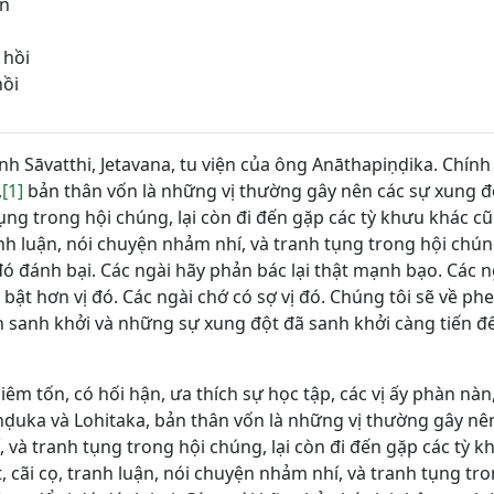
ốn
 hồi
hồi
nh Sāvatthi, Jetavana, tu viện của ông Anāthapiṇḍika. Chính
,
[1]
bản thân vốn là những vị thường gây nên các sự xung đột
ụng trong hội chúng, lại còn đi đến gặp các tỳ khưu khác c
nh luận, nói chuyện nhảm nhí, và tranh tụng trong hội chún
 đó đánh bại. Các ngài hãy phản bác lại thật mạnh bạo. Các n
ật hơn vị đó. Các ngài chớ có sợ vị đó. Chúng tôi sẽ về phe
 sanh khởi và những sự xung đột đã sanh khởi càng tiến đế
iêm tốn, có hối hận, ưa thích sự học tập, các vị ấy phàn nàn
aṇḍuka và Lohitaka, bản thân vốn là những vị thường gây nê
í, và tranh tụng trong hội chúng, lại còn đi đến gặp các tỳ 
 cãi cọ, tranh luận, nói chuyện nhảm nhí, và tranh tụng tr