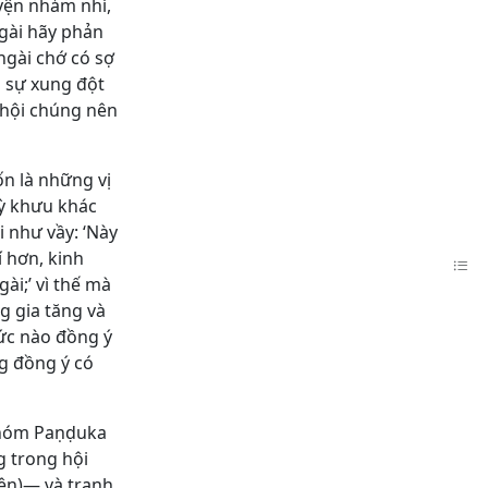
uyện nhảm nhí,
ngài hãy phản
ngài chớ có sợ
g sự xung đột
, hội chúng nên
ốn là những vị
tỳ khưu khác
 như vầy: ‘Này
í hơn, kinh
ài;’ vì thế mà
g gia tăng và
đức nào đồng ý
ng đồng ý có
 nhóm Paṇḍuka
g trong hội
rên)― và tranh