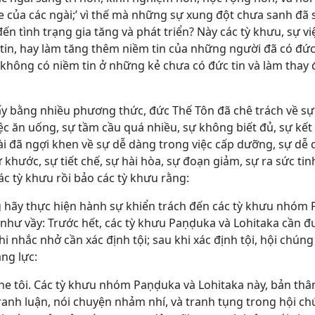
he của các ngài;’ vì thế mà những sự xung đột chưa sanh đã 
n tình trạng gia tăng và phát triển? Này các tỳ khưu, sự v
tin, hay làm tăng thêm niềm tin của những người đã có đức 
không có niềm tin ở những kẻ chưa có đức tin và làm thay đ
u ấy bằng nhiều phương thức, đức Thế Tôn đã chê trách về s
ệc ăn uống, sự tầm cầu quá nhiều, sự không biết đủ, sự kế
i đã ngợi khen về sự dễ dàng trong việc cấp dưỡng, sự dễ
ừ khước, sự tiết chế, sự hài hòa, sự đoạn giảm, sự ra sức tin
c tỳ khưu rồi bảo các tỳ khưu rằng:
úng hãy thực hiện hành sự khiển trách đến các tỳ khưu nhóm
 như vầy: Trước hết, các tỳ khưu Paṇḍuka và Lohitaka cần đ
i nhắc nhở cần xác định tội; sau khi xác định tội, hội chún
ng lực:
nghe tôi. Các tỳ khưu nhóm Paṇḍuka và Lohitaka này, bản th
ranh luận, nói chuyện nhảm nhí, và tranh tụng trong hội chú