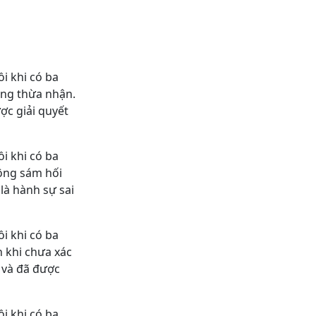
ồi khi có ba
ông thừa nhận.
ợc giải quyết
ồi khi có ba
hông sám hối
là hành sự sai
ồi khi có ba
n khi chưa xác
, và đã được
ồi khi có ba