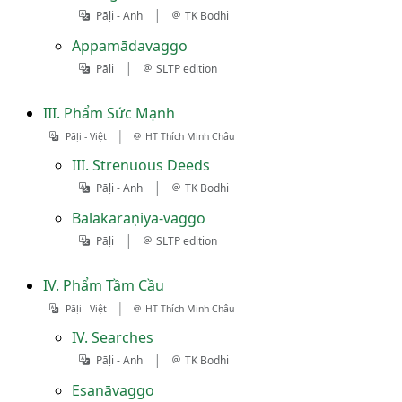
|
Pāḷi - Anh
TK Bodhi
Appamādavaggo
|
Pāḷi
SLTP edition
III. Phẩm Sức Mạnh
|
Pāḷi - Việt
HT Thích Minh Châu
III. Strenuous Deeds
|
Pāḷi - Anh
TK Bodhi
Balakaraṇiya-vaggo
|
Pāḷi
SLTP edition
IV. Phẩm Tầm Cầu
|
Pāḷi - Việt
HT Thích Minh Châu
IV. Searches
|
Pāḷi - Anh
TK Bodhi
Esanāvaggo