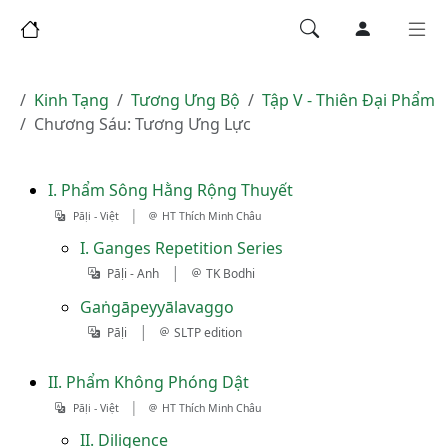
Kinh Tạng
Tương Ưng Bộ
Tập V - Thiên Ðại Phẩm
Chương Sáu: Tương Ưng Lực
I. Phẩm Sông Hằng Rộng Thuyết
|
Pāḷi - Việt
HT Thích Minh Châu
I. Ganges Repetition Series
|
Pāḷi - Anh
TK Bodhi
Gaṅgāpeyyālavaggo
|
Pāḷi
SLTP edition
II. Phẩm Không Phóng Dật
|
Pāḷi - Việt
HT Thích Minh Châu
II. Diligence