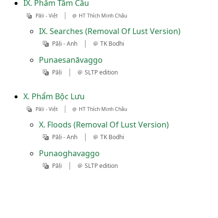
IX. Phẩm Tầm Cầu
|
Pāḷi - Việt
HT Thích Minh Châu
IX. Searches (Removal Of Lust Version)
|
Pāḷi - Anh
TK Bodhi
Punaesanāvaggo
|
Pāḷi
SLTP edition
X. Phẩm Bộc Lưu
|
Pāḷi - Việt
HT Thích Minh Châu
X. Floods (Removal Of Lust Version)
|
Pāḷi - Anh
TK Bodhi
Punaoghavaggo
|
Pāḷi
SLTP edition