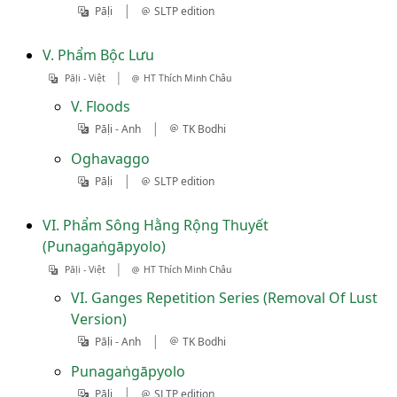
|
Pāḷi
SLTP edition
V. Phẩm Bộc Lưu
|
Pāḷi - Việt
HT Thích Minh Châu
V. Floods
|
Pāḷi - Anh
TK Bodhi
Oghavaggo
|
Pāḷi
SLTP edition
VI. Phẩm Sông Hằng Rộng Thuyết
(Punagaṅgāpyolo)
|
Pāḷi - Việt
HT Thích Minh Châu
VI. Ganges Repetition Series (Removal Of Lust
Version)
|
Pāḷi - Anh
TK Bodhi
Punagaṅgāpyolo
|
Pāḷi
SLTP edition