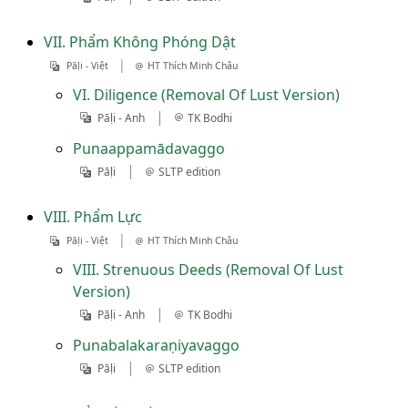
VII. Phẩm Không Phóng Dật
|
Pāḷi - Việt
HT Thích Minh Châu
VI. Diligence (Removal Of Lust Version)
|
Pāḷi - Anh
TK Bodhi
Punaappamādavaggo
|
Pāḷi
SLTP edition
VIII. Phẩm Lực
|
Pāḷi - Việt
HT Thích Minh Châu
VIII. Strenuous Deeds (Removal Of Lust
Version)
|
Pāḷi - Anh
TK Bodhi
Punabalakaraṇiyavaggo
|
Pāḷi
SLTP edition