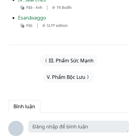
|
Pāḷi - Anh
TK Bodhi
Esanāvaggo
|
Pāḷi
SLTP edition
III. Phẩm Sức Mạnh
V. Phẩm Bộc Lưu
Bình luận