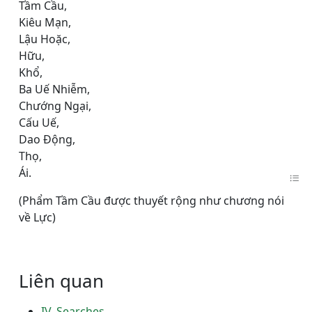
Tầm Cầu,
Kiêu Mạn,
Lậu Hoặc,
Hữu,
Khổ,
Ba Uế Nhiễm,
Chướng Ngại,
Cấu Uế,
Dao Ðộng,
Thọ,
Ái.
(Phẩm Tầm Cầu được thuyết rộng như chương nói
về Lực)
Liên quan
IV. Searches