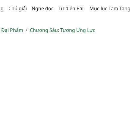
ng
Chú giải
Nghe đọc
Từ điển Pāḷi
Mục lục Tam Tạng
n Ðại Phẩm
Chương Sáu: Tương Ưng Lực