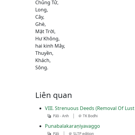
Chủng Tử,
Long,
Cây,
Ghè,
Mặt Trời,
Hư Không,
hai kinh Mây,
Thuyền,
Khách,
Sông.
Liên quan
VIII. Strenuous Deeds (Removal Of Lust
|
Pāḷi - Anh
TK Bodhi
Punabalakaraṇiyavaggo
|
Pāḷi
SLTP edition