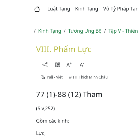
Luật Tạng
Kinh Tạng
Vô Tỷ Pháp Tạ
Kinh Tạng
Tương Ưng Bộ
Tập V - Thiê
VIII. Phẩm Lực
+
-
A
A
Pāḷi - Việt
HT Thích Minh Châu
77 (1)-88 (12) Tham
(S.v,252)
Gồm các kinh:
Lực,