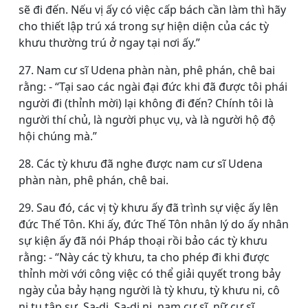
sẽ đi đến. Nếu vị ấy có việc cấp bách cần làm thì hãy
cho thiết lập trú xá trong sự hiện diện của các tỳ
khưu thường trú ở ngay tại nơi ấy.”
27. Nam cư sĩ Udena phàn nàn, phê phán, chê bai
rằng: - “Tại sao các ngài đại đức khi đã được tôi phái
người đi (thỉnh mời) lại không đi đến? Chính tôi là
người thí chủ, là người phục vụ, và là người hộ độ
hội chúng mà.”
28. Các tỳ khưu đã nghe được nam cư sĩ Udena
phàn nàn, phê phán, chê bai.
29. Sau đó, các vị tỳ khưu ấy đã trình sự việc ấy lên
đức Thế Tôn. Khi ấy, đức Thế Tôn nhân lý do ấy nhân
sự kiện ấy đã nói Pháp thoại rồi bảo các tỳ khưu
rằng: - “Này các tỳ khưu, ta cho phép đi khi được
thỉnh mời với công việc có thể giải quyết trong bảy
ngày của bảy hạng người là tỳ khưu, tỳ khưu ni, cô
ni tu tập sự, Sa-di, Sa-di ni, nam cư sĩ, nữ cư sĩ,