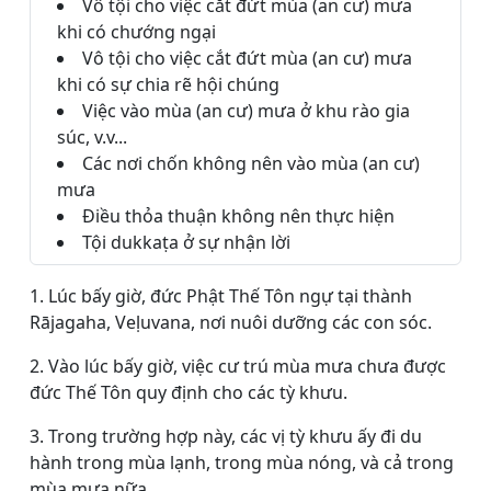
Vô tội cho việc cắt đứt mùa (an cư) mưa
khi có chướng ngại
Vô tội cho việc cắt đứt mùa (an cư) mưa
khi có sự chia rẽ hội chúng
Việc vào mùa (an cư) mưa ở khu rào gia
súc, v.v...
Các nơi chốn không nên vào mùa (an cư)
mưa
Điều thỏa thuận không nên thực hiện
Tội dukkaṭa ở sự nhận lời
1. Lúc bấy giờ, đức Phật Thế Tôn ngự tại thành
Rājagaha, Veḷuvana, nơi nuôi dưỡng các con sóc.
2. Vào lúc bấy giờ, việc cư trú mùa mưa chưa được
đức Thế Tôn quy định cho các tỳ khưu.
3. Trong trường hợp này, các vị tỳ khưu ấy đi du
hành trong mùa lạnh, trong mùa nóng, và cả trong
mùa mưa nữa.