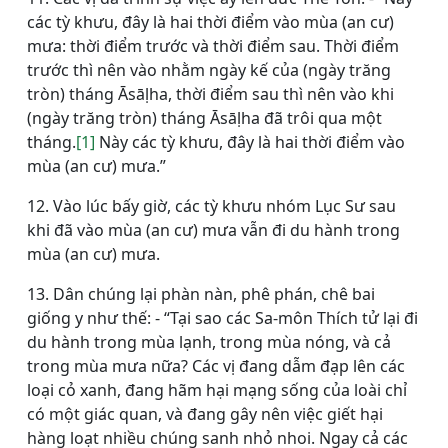
các tỳ khưu, đây là hai thời điểm vào mùa (an cư)
mưa: thời điểm trước và thời điểm sau. Thời điểm
trước thì nên vào nhằm ngày kế của (ngày trăng
tròn) tháng Āsāḷha, thời điểm sau thì nên vào khi
(ngày trăng tròn) tháng Āsāḷha đã trôi qua một
tháng.
[1]
Này các tỳ khưu, đây là hai thời điểm vào
mùa (an cư) mưa.”
12. Vào lúc bấy giờ, các tỳ khưu nhóm Lục Sư sau
khi đã vào mùa (an cư) mưa vẫn đi du hành trong
mùa (an cư) mưa.
13. Dân chúng lại phàn nàn, phê phán, chê bai
giống y như thế: - “Tại sao các Sa-môn Thích tử lại đi
du hành trong mùa lạnh, trong mùa nóng, và cả
trong mùa mưa nữa? Các vị đang dẫm đạp lên các
loại cỏ xanh, đang hãm hại mạng sống của loài chỉ
có một giác quan, và đang gây nên việc giết hại
hàng loạt nhiều chúng sanh nhỏ nhoi. Ngay cả các