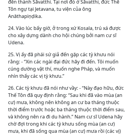
đến thành Sāvatthi. Tại nơi đó ở Sāvatthi, đức Thế
Tôn ngự tại Jetavana, tu viện của ông
Anāthapiṇḍika.
24. Vào lúc bấy giờ, ở trong xứ Kosala, trú xá được
cho xây dựng dành cho hội chúng bởi nam cư sĩ
Udena.
25. Vị ấy đã phái sứ giả đến gặp các tỳ khưu nói
rằng: - “Xin các ngài đại đức hãy đi đến. Tôi muốn
cúng dường vật thí, muốn nghe Pháp, và muốn
nhìn thấy các vị tỳ khưu.”
26. Các tỳ khưu đã nói như vầy: - “Này đạo hữu, đức
Thế Tôn đã quy định rằng: “Sau khi đã vào mùa (an
cư) mưa, không nên không an cư ba tháng thuộc
thời điểm trước hoặc ba tháng thuộc thời điểm sau,
và không nên ra đi du hành.” Nam cư sĩ Udena hãy
chờ đợi trong khi các tỳ khưu sống mùa (an cư)
mưa, khi đã sống qua mùa (an cư) mưa rồi (các vị)