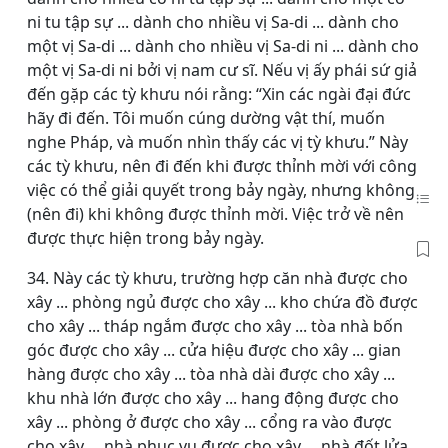
ni tu tập sự ... dành cho nhiều vị Sa-di ... dành cho
một vị Sa-di ... dành cho nhiều vị Sa-di ni ... dành cho
một vị Sa-di ni bởi vị nam cư sĩ. Nếu vị ấy phái sứ giả
đến gặp các tỳ khưu nói rằng: “Xin các ngài đại đức
hãy đi đến. Tôi muốn cúng dường vật thí, muốn
nghe Pháp, và muốn nhìn thấy các vị tỳ khưu.” Này
các tỳ khưu, nên đi đến khi được thỉnh mời với công
việc có thể giải quyết trong bảy ngày, nhưng không
(nên đi) khi không được thỉnh mời. Việc trở về nên
được thực hiện trong bảy ngày.
34. Này các tỳ khưu, trường hợp căn nhà được cho
xây ... phòng ngủ được cho xây ... kho chứa đồ được
cho xây ... tháp ngắm được cho xây ... tòa nhà bốn
góc được cho xây ... cửa hiệu được cho xây ... gian
hàng được cho xây ... tòa nhà dài được cho xây ...
khu nhà lớn được cho xây ... hang động được cho
xây ... phòng ở được cho xây ... cổng ra vào được
cho xây ... nhà phục vụ được cho xây ... nhà đốt lửa