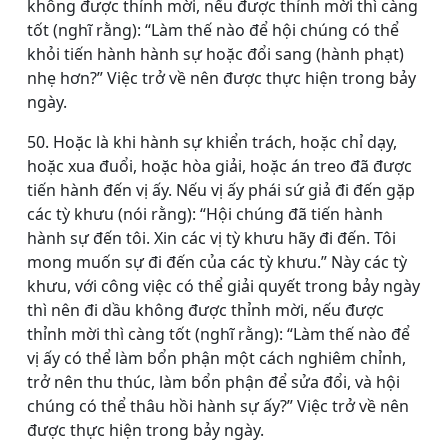
không được thỉnh mời, nếu được thỉnh mời thì càng
tốt (nghĩ rằng): “Làm thế nào để hội chúng có thể
khỏi tiến hành hành sự hoặc đổi sang (hành phạt)
nhẹ hơn?” Việc trở về nên được thực hiện trong bảy
ngày.
50. Hoặc là khi hành sự khiển trách, hoặc chỉ dạy,
hoặc xua đuổi, hoặc hòa giải, hoặc án treo đã được
tiến hành đến vị ấy. Nếu vị ấy phái sứ giả đi đến gặp
các tỳ khưu (nói rằng): “Hội chúng đã tiến hành
hành sự đến tôi. Xin các vị tỳ khưu hãy đi đến. Tôi
mong muốn sự đi đến của các tỳ khưu.” Này các tỳ
khưu, với công việc có thể giải quyết trong bảy ngày
thì nên đi dầu không được thỉnh mời, nếu được
thỉnh mời thì càng tốt (nghĩ rằng): “Làm thế nào để
vị ấy có thể làm bổn phận một cách nghiêm chỉnh,
trở nên thu thúc, làm bổn phận để sửa đổi, và hội
chúng có thể thâu hồi hành sự ấy?” Việc trở về nên
được thực hiện trong bảy ngày.