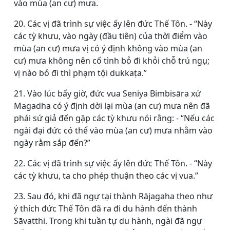
vào mùa (an cư) mưa.
20. Các vị đã trình sự việc ấy lên đức Thế Tôn. - “Này
các tỳ khưu, vào ngày (đầu tiên) của thời điểm vào
mùa (an cư) mưa vị có ý định không vào mùa (an
cư) mưa không nên cố tình bỏ đi khỏi chỗ trú ngụ;
vị nào bỏ đi thì phạm tội dukkaṭa.”
21. Vào lúc bấy giờ, đức vua Seniya Bimbisāra xứ
Magadha có ý định dời lại mùa (an cư) mưa nên đã
phái sứ giả đến gặp các tỳ khưu nói rằng: - “Nếu các
ngài đại đức có thể vào mùa (an cư) mưa nhằm vào
ngày rằm sắp đến?”
22. Các vị đã trình sự việc ấy lên đức Thế Tôn. - “Này
các tỳ khưu, ta cho phép thuận theo các vị vua.”
23. Sau đó, khi đã ngự tại thành Rājagaha theo như
ý thích đức Thế Tôn đã ra đi du hành đến thành
Sāvatthi. Trong khi tuần tự du hành, ngài đã ngự