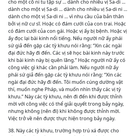
cho một cô ni tu tập sự ... dành cho nhiều vị Sa-di ...
dành cho một vị Sa-di ... dành cho nhiều vị Sa-di ni ...
dành cho một vị Sa-di ni ... vì nhu cầu của bản thân
bởi vị nữ cư sĩ. Hoặc có đám cưới của con trai. Hoặc
có đám cưới của con gái. Hoặc vị ấy bị bệnh. Hoặc vị
ấy đọc lại bài kinh nổi tiếng. Nếu người nữ ấy phái
sứ giả đến gặp các tỳ khưu nói rằng: “Xin các ngài
đại đức hãy đi đến. Các vị sẽ học bài kinh này trước
khi bài kinh này bị quên lãng.” Hoặc người nữ ấy có
công việc gì khác cần phải làm. Nếu người nữ ấy
phái sứ giả đến gặp các tỳ khưu nói rằng: “Xin các
ngài đại đức hãy đi đến. Tôi muốn cúng dường vật
thí, muốn nghe Pháp, và muốn nhìn thấy các vị tỳ
khưu.” Này các tỳ khưu, nên đi đến khi được thỉnh
mời với công việc có thể giải quyết trong bảy ngày,
nhưng không (nên đi) khi không được thỉnh mời.
Việc trở về nên được thực hiện trong bảy ngày.
38. Này các tỳ khưu, trường hợp trú xá được cho