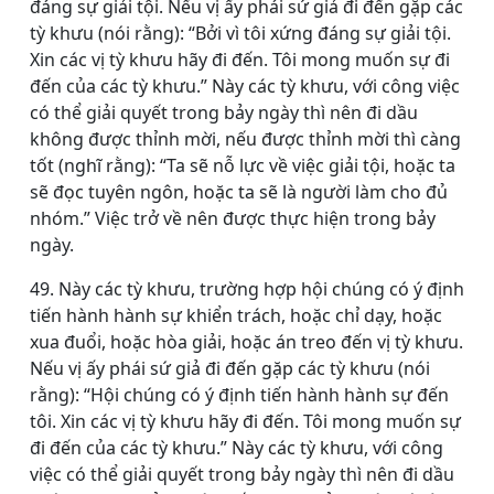
đáng sự giải tội. Nếu vị ấy phái sứ giả đi đến gặp các
tỳ khưu (nói rằng): “Bởi vì tôi xứng đáng sự giải tội.
Xin các vị tỳ khưu hãy đi đến. Tôi mong muốn sự đi
đến của các tỳ khưu.” Này các tỳ khưu, với công việc
có thể giải quyết trong bảy ngày thì nên đi dầu
không được thỉnh mời, nếu được thỉnh mời thì càng
tốt (nghĩ rằng): “Ta sẽ nỗ lực về việc giải tội, hoặc ta
sẽ đọc tuyên ngôn, hoặc ta sẽ là người làm cho đủ
nhóm.” Việc trở về nên được thực hiện trong bảy
ngày.
49. Này các tỳ khưu, trường hợp hội chúng có ý định
tiến hành hành sự khiển trách, hoặc chỉ dạy, hoặc
xua đuổi, hoặc hòa giải, hoặc án treo đến vị tỳ khưu.
Nếu vị ấy phái sứ giả đi đến gặp các tỳ khưu (nói
rằng): “Hội chúng có ý định tiến hành hành sự đến
tôi. Xin các vị tỳ khưu hãy đi đến. Tôi mong muốn sự
đi đến của các tỳ khưu.” Này các tỳ khưu, với công
việc có thể giải quyết trong bảy ngày thì nên đi dầu