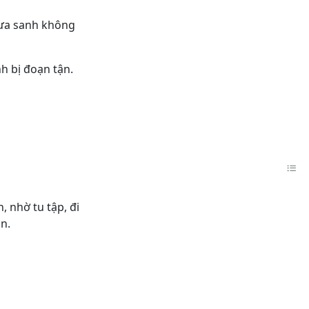
chưa sanh không
nh bị đoạn tận.
, nhờ tu tập, đi
ãn.