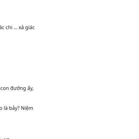
 chi ... xả giác
p con đường ấy,
ào là bảy? Niệm