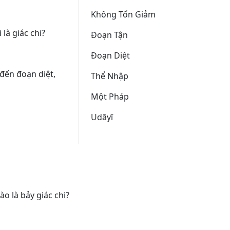
Không Tổn Giảm
là giác chi?
Ðoạn Tận
Ðoạn Diệt
ệ đến đoạn diệt,
Thể Nhập
Một Pháp
Udāyī
ào là bảy giác chi?