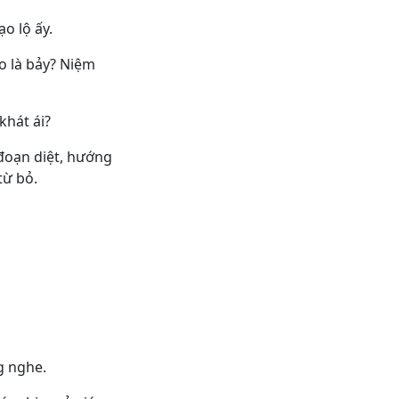
o lộ ấy.
ào là bảy? Niệm
khát ái?
n đoạn diệt, hướng
từ bỏ.
g nghe.