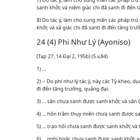
7) Do tác ý, làm cho sung mãn các pháp trú 
sanh khởi; và niệm giác chi đã sanh đi đến 
8) Do tác ý, làm cho sung mãn các pháp trú 
khởi; và xả giác chi đã sanh đi đến tăng trư
24 (4) Phi Như Lý (Ayoniso)
(Tạp 27, 14 Ðại 2, 195b) (S.v,84)
1) ...
2) -- Do phi như lý tác ý, này các Tỷ-kheo
đi đến tăng trưởng, quảng đại.
3) ... sân chưa sanh được sanh khởi; và sân
4) ... hôn trầm thụy miên chưa sanh được s
5) ... trạo hối chưa sanh được sanh khởi; và
6) ... nghi hoặc chưa sanh được sanh khởi; 