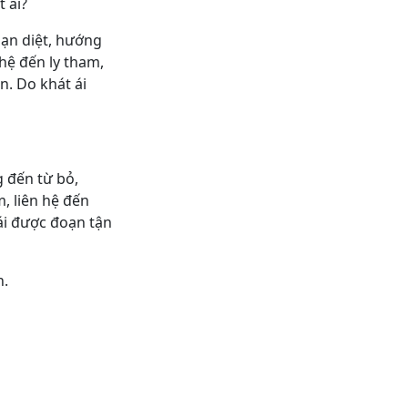
 ái?
đoạn diệt, hướng
 hệ đến ly tham,
n. Do khát ái
g đến từ bỏ,
m, liên hệ đến
 ái được đoạn tận
n.