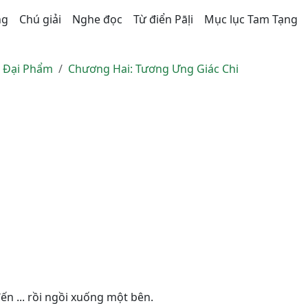
ng
Chú giải
Nghe đọc
Từ điển Pāḷi
Mục lục Tam Tạng
n Ðại Phẩm
Chương Hai: Tương Ưng Giác Chi
ến ... rồi ngồi xuống một bên.