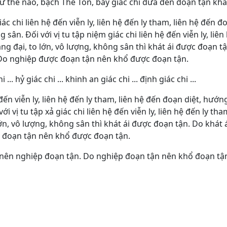
ư thế nào, bạch Thế Tôn, bảy giác chi đưa đến đoạn tận khát
iác chi liên hệ đến viễn ly, liên hệ đến ly tham, liên hệ đến 
 sân. Ðối với vị tu tập niệm giác chi liên hệ đến viễn ly, liên
ng đại, to lớn, vô lượng, không sân thì khát ái được đoạn tậ
Do nghiệp được đoạn tận nên khổ được đoạn tận.
 ... hỷ giác chi ... khinh an giác chi ... định giác chi ...
 đến viễn ly, liên hệ đến ly tham, liên hệ đến đoạn diệt, hướn
i vị tu tập xả giác chi liên hệ đến viễn ly, liên hệ đến ly tha
ớn, vô lượng, không sân thì khát ái được đoạn tận. Do khát
 đoạn tận nên khổ được đoạn tận.
n nên nghiệp đoạn tận. Do nghiệp đoạn tận nên khổ đoạn tậ