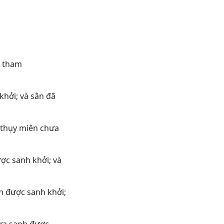
c tham
khởi; và sân đã
 thụy miên chưa
ược sanh khởi; và
h được sanh khởi;