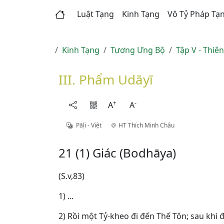
Luật Tạng
Kinh Tạng
Vô Tỷ Pháp Tạ
Kinh Tạng
Tương Ưng Bộ
Tập V - Thiê
III. Phẩm Udāyī
+
-
A
A
Pāḷi - Việt
HT Thích Minh Châu
21 (1) Giác (Bodhāya)
(S.v,83)
1) ...
2) Rồi một Tỷ-kheo đi đến Thế Tôn; sau khi đ