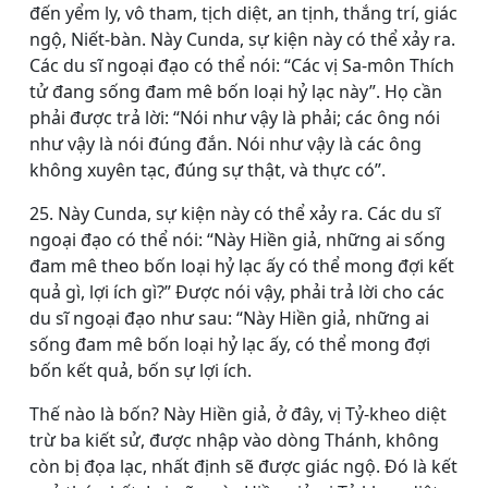
đến yểm ly, vô tham, tịch diệt, an tịnh, thắng trí, giác
ngộ, Niết-bàn. Này Cunda, sự kiện này có thể xảy ra.
Các du sĩ ngoại đạo có thể nói: “Các vị Sa-môn Thích
tử đang sống đam mê bốn loại hỷ lạc này”. Họ cần
phải được trả lời: “Nói như vậy là phải; các ông nói
như vậy là nói đúng đắn. Nói như vậy là các ông
không xuyên tạc, đúng sự thật, và thực có”.
25. Này Cunda, sự kiện này có thể xảy ra. Các du sĩ
ngoại đạo có thể nói: “Này Hiền giả, những ai sống
đam mê theo bốn loại hỷ lạc ấy có thể mong đợi kết
quả gì, lợi ích gì?” Ðược nói vậy, phải trả lời cho các
du sĩ ngoại đạo như sau: “Này Hiền giả, những ai
sống đam mê bốn loại hỷ lạc ấy, có thể mong đợi
bốn kết quả, bốn sự lợi ích.
Thế nào là bốn? Này Hiền giả, ở đây, vị Tỷ-kheo diệt
trừ ba kiết sử, được nhập vào dòng Thánh, không
còn bị đọa lạc, nhất định sẽ được giác ngộ. Ðó là kết