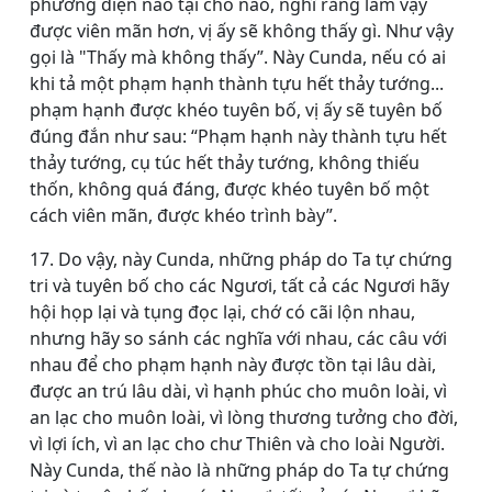
phương diện nào tại chỗ nào, nghĩ rằng làm vậy
được viên mãn hơn, vị ấy sẽ không thấy gì. Như vậy
gọi là "Thấy mà không thấy”. Này Cunda, nếu có ai
khi tả một phạm hạnh thành tựu hết thảy tướng...
phạm hạnh được khéo tuyên bố, vị ấy sẽ tuyên bố
đúng đắn như sau: “Phạm hạnh này thành tựu hết
thảy tướng, cụ túc hết thảy tướng, không thiếu
thốn, không quá đáng, được khéo tuyên bố một
cách viên mãn, được khéo trình bày”.
17. Do vậy, này Cunda, những pháp do Ta tự chứng
tri và tuyên bố cho các Ngươi, tất cả các Ngươi hãy
hội họp lại và tụng đọc lại, chớ có cãi lộn nhau,
nhưng hãy so sánh các nghĩa với nhau, các câu với
nhau để cho phạm hạnh này được tồn tại lâu dài,
được an trú lâu dài, vì hạnh phúc cho muôn loài, vì
an lạc cho muôn loài, vì lòng thương tưởng cho đời,
vì lợi ích, vì an lạc cho chư Thiên và cho loài Người.
Này Cunda, thế nào là những pháp do Ta tự chứng