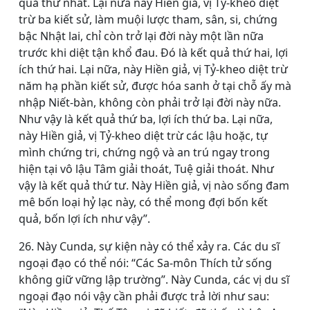
quả thứ nhất. Lại nữa này Hiền giả, vị Tỷ-kheo diệt
trừ ba kiết sử, làm muội lược tham, sân, si, chứng
bậc Nhật lai, chỉ còn trở lại đời này một lần nữa
trước khi diệt tận khổ đau. Ðó là kết quả thứ hai, lợi
ích thứ hai. Lại nữa, này Hiền giả, vị Tỷ-kheo diệt trừ
năm hạ phần kiết sử, được hóa sanh ở tại chỗ ấy mà
nhập Niết-bàn, không còn phải trở lại đời này nữa.
Như vậy là kết quả thứ ba, lợi ích thứ ba. Lại nữa,
này Hiền giả, vị Tỷ-kheo diệt trừ các lậu hoặc, tự
mình chứng tri, chứng ngộ và an trú ngay trong
hiện tại vô lậu Tâm giải thoát, Tuệ giải thoát. Như
vậy là kết quả thứ tư. Này Hiền giả, vị nào sống đam
mê bốn loại hỷ lạc này, có thể mong đợi bốn kết
quả, bốn lợi ích như vậy”.
26. Này Cunda, sự kiện này có thể xảy ra. Các du sĩ
ngoại đạo có thể nói: “Các Sa-môn Thích tử sống
không giữ vững lập trường”. Này Cunda, các vị du sĩ
ngoại đạo nói vậy cần phải được trả lời như sau: