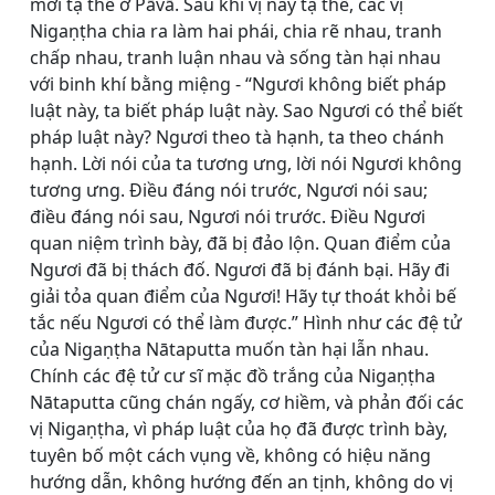
mới tạ thế ở Pāvā. Sau khi vị này tạ thế, các vị
Nigaṇṭha chia ra làm hai phái, chia rẽ nhau, tranh
chấp nhau, tranh luận nhau và sống tàn hại nhau
với binh khí bằng miệng - “Ngươi không biết pháp
luật này, ta biết pháp luật này. Sao Ngươi có thể biết
pháp luật này? Ngươi theo tà hạnh, ta theo chánh
hạnh. Lời nói của ta tương ưng, lời nói Ngươi không
tương ưng. Ðiều đáng nói trước, Ngươi nói sau;
điều đáng nói sau, Ngươi nói trước. Ðiều Ngươi
quan niệm trình bày, đã bị đảo lộn. Quan điểm của
Ngươi đã bị thách đố. Ngươi đã bị đánh bại. Hãy đi
giải tỏa quan điểm của Ngươi! Hãy tự thoát khỏi bế
tắc nếu Ngươi có thể làm được.” Hình như các đệ tử
của Nigaṇṭha Nātaputta muốn tàn hại lẫn nhau.
Chính các đệ tử cư sĩ mặc đồ trắng của Nigaṇṭha
Nātaputta cũng chán ngấy, cơ hiềm, và phản đối các
vị Nigaṇṭha, vì pháp luật của họ đã được trình bày,
tuyên bố một cách vụng về, không có hiệu năng
hướng dẫn, không hướng đến an tịnh, không do vị