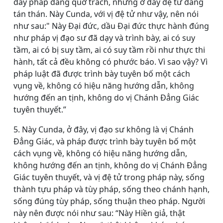
đây pháp đáng quở trách, nhưng ở đây đệ tử đáng
tán thán. Này Cunda, với vị đệ tử như vậy, nên nói
như sau:" Này Ðại đức, dầu Ðại đức thực hành đúng
như pháp vị đạo sư đã dạy và trình bày, ai có suy
tầm, ai có bị suy tầm, ai có suy tầm rồi như thực thi
hành, tất cả đều không có phước báo. Vì sao vậy? Vì
pháp luật đã được trình bày tuyên bố một cách
vụng về, không có hiệu năng hướng dẫn, không
hướng đến an tịnh, không do vị Chánh Ðẳng Giác
tuyên thuyết.”
5. Này Cunda, ở đây, vị đạo sư không là vị Chánh
Ðẳng Giác, và pháp được trình bày tuyên bố một
cách vụng về, không có hiệu năng hướng dẫn,
không hướng đến an tịnh, không do vị Chánh Ðẳng
Giác tuyên thuyết, và vị đệ tử trong pháp này, sống
thành tựu pháp và tùy pháp, sống theo chánh hạnh,
sống đúng tùy pháp, sống thuận theo pháp. Người
này nên được nói như sau: “Này Hiền giả, thật