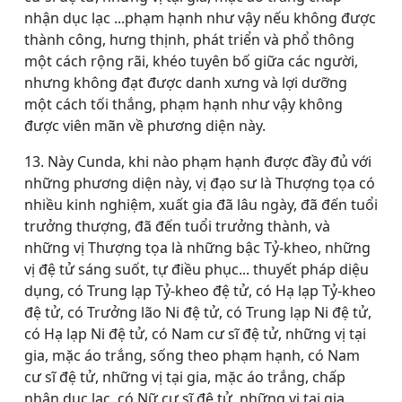
nhận dục lạc ...phạm hạnh như vậy nếu không được
thành công, hưng thịnh, phát triển và phổ thông
một cách rộng rãi, khéo tuyên bố giữa các người,
nhưng không đạt được danh xưng và lợi dưỡng
một cách tối thắng, phạm hạnh như vậy không
được viên mãn về phương diện này.
13. Này Cunda, khi nào phạm hạnh được đầy đủ với
những phương diện này, vị đạo sư là Thượng tọa có
nhiều kinh nghiệm, xuất gia đã lâu ngày, đã đến tuổi
trưởng thượng, đã đến tuổi trưởng thành, và
những vị Thượng tọa là những bậc Tỷ-kheo, những
vị đệ tử sáng suốt, tự điều phục... thuyết pháp diệu
dụng, có Trung lạp Tỷ-kheo đệ tử, có Hạ lạp Tỷ-kheo
đệ tử, có Trưởng lão Ni đệ tử, có Trung lạp Ni đệ tử,
có Hạ lạp Ni đệ tử, có Nam cư sĩ đệ tử, những vị tại
gia, mặc áo trắng, sống theo phạm hạnh, có Nam
cư sĩ đệ tử, những vị tại gia, mặc áo trắng, chấp
nhận dục lạc, có Nữ cư sĩ đệ tử, những vị tại gia,