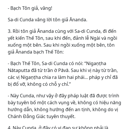
- Bạch Tôn giả, vâng!
Sa-di Cunda vâng lời tôn giả Ānanda.
3. Rồi tôn giả Ānanda cùng với Sa-di Cunda, đi đến
yết kiến Thế Tôn, sau khi đến, đảnh lễ Ngài và ngồi
xuống một bên. Sau khi ngồi xuống một bên, tôn
giả Ānanda bạch Thế Tôn:
- Bạch Thế Tôn, Sa-di Cunda có nói: “Nigaṇṭha
Nātaputta đã từ trần ờ Pāvā. Sau khi vị này từ trần,
các vị Nigaṇṭha chia ra làm hai phái... pháp y chỉ đã
bị đổ vỡ, không có chỗ y chỉ.”
- Này Cunda, như vậy ở đây pháp luật đã được trình
bày tuyên bố một cách vụng về, không có hiệu năng
hướng dẫn, không hướng đến an tịnh, không do vị
Chánh Ðẳng Giác tuyên thuyết.
4. Này Cunda, ở đây có vị đạo sư không phải là