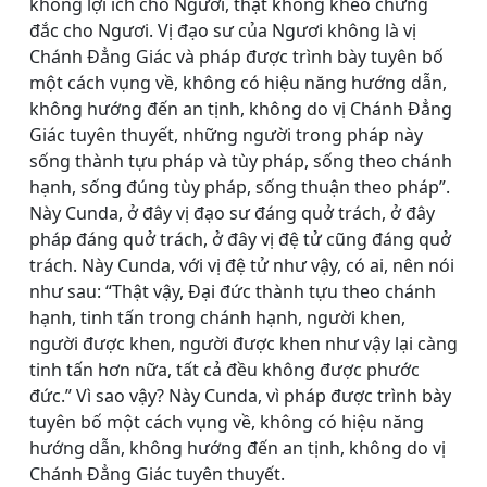
không lợi ích cho Ngươi, thật không khéo chứng
đắc cho Ngươi. Vị đạo sư của Ngươi không là vị
Chánh Ðẳng Giác và pháp được trình bày tuyên bố
một cách vụng về, không có hiệu năng hướng dẫn,
không hướng đến an tịnh, không do vị Chánh Ðẳng
Giác tuyên thuyết, những người trong pháp này
sống thành tựu pháp và tùy pháp, sống theo chánh
hạnh, sống đúng tùy pháp, sống thuận theo pháp”.
Này Cunda, ở đây vị đạo sư đáng quở trách, ở đây
pháp đáng quở trách, ở đây vị đệ tử cũng đáng quở
trách. Này Cunda, với vị đệ tử như vậy, có ai, nên nói
như sau: “Thật vậy, Ðại đức thành tựu theo chánh
hạnh, tinh tấn trong chánh hạnh, người khen,
người được khen, người được khen như vậy lại càng
tinh tấn hơn nữa, tất cả đều không được phước
đức.” Vì sao vậy? Này Cunda, vì pháp được trình bày
tuyên bố một cách vụng về, không có hiệu năng
hướng dẫn, không hướng đến an tịnh, không do vị
Chánh Ðẳng Giác tuyên thuyết.