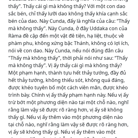
thấy”. Thấy cái gì mà không thấy? Với một con dao
sắc bén, chỉ thấy lưỡi dao không thấy khía cạnh sắc
bén của dao. Này Cunda, đấy là nghĩa của câu: “Thấy
mà không thấy”. Này Cunda, ở đây Uddaka con của
Ràma đề cập đến một vật đê tiện, hạ liệt, thuộc về
phàm phu, không xứng bậc Thánh, không có lợi ích,
nói về con dao. Này Cunda, nếu nói đúng đắn câu
"Thấy mà không thấy”, thời phải nói như sau: “Thấy
mà không thấy”. Vị ấy thấy cái gì mà không thấy?
Một phạm hạnh, thành tựu hết thảy tướng, đầy đủ
hết thảy tướng, không thiếu sót, không quá đáng,
được khéo tuyên bố một cách viên mãn, được khéo
trình bày. Chính vị ấy thấy phạm hạnh này. Nếu vị ấy
trừ bớt một phương diện nào tại một chỗ nào, nghĩ
rằng làm vậy sẽ được rõ ràng hơn, vị ấy sẽ không
thấy gì. Nếu vị ấy thêm vào một phương diện nào
tại chỗ nào, nghĩ rằng làm vậy sẽ được rõ ràng hơn,
vị ấy sẽ không thấy gì. Nếu vị ấy thêm vào một