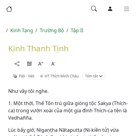
Kinh Tạng
Trường Bộ
Tập II
Kinh Thanh Tịnh
+
-
A
A
Pāḷi - Việt
HT Thích Minh Châu
Tóm tắt
Như vầy tôi nghe.
1. Một thời, Thế Tôn trú giữa giòng tộc Sakya (Thích-
ca) trong vườn xoài của một gia đình Thích-ca tên là
Vedhañña.
Lúc bấy giờ, Nigaṇṭha Nātaputta (Ni-kiền tử) vừa