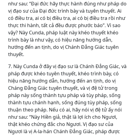
như sau: “Ðại đức hãy thực hành đúng như pháp do
vị đạo sư của Ðại đức trình bày và tuyên thuyết. Ai
có điều tra, ai có bị điều tra, ai có bị điều tra rồi như
thực thi hành, tất cả đều được phước báo”. Vì sao
vậy? Này Cunda, pháp luật này khéo thuyết khéo
trình bày là như vậy, có hiệu năng hướng dẫn,
hướng đến an tịnh, do vị Chánh Ðẳng Giác tuyên
thuyết.
7. Này Cunda ở đây vị đạo sư là Chánh Ðẳng Giác, và
pháp được khéo tuyên thuyết, khéo trình bày, có
hiệu năng hướng dẫn, hướng đến an tịnh, do vị
Cháng Ðẳng Giác tuyên thuyết, và vị đệ tử trong
pháp này sống thành tựu pháp và tùy pháp, sống
thành tựu chánh hạnh, sống đúng tùy pháp, sống
thuận theo pháp. Nếu có ai, hãy nói vị đệ tử ấy nói
như sau: “Này Hiền giả, thật là lợi ích cho Ngươi,
thật khéo chứng đắc cho Ngươi. Vị đạo sư của
Ngươi là vị A-la-hán Chánh Ðẳng Giác, pháp được