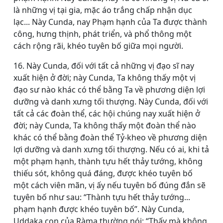
là những vị tại gia, mặc áo trắng chấp nhận dục
lạc... Này Cunda, nay Phạm hạnh của Ta được thành
công, hưng thịnh, phát triển, và phổ thông một
cách rộng rãi, khéo tuyên bố giữa mọi người.
16. Này Cunda, đối với tất cả những vị đạo sĩ nay
xuất hiện ở đời; này Cunda, Ta không thấy một vị
đạo sư nào khác có thể bằng Ta về phương diện lợi
dưỡng và danh xưng tối thượng. Này Cunda, đối với
tất cả các đoàn thể, các hội chúng nay xuất hiện ở
đời; này Cunda, Ta không thấy một đoàn thể nào
khác có thể bằng đoàn thể Tỷ-kheo về phương diện
lợi dưỡng và danh xưng tối thượng. Nếu có ai, khi tả
một phạm hạnh, thành tựu hết thảy tướng, không
thiếu sót, không quá đáng, được khéo tuyên bố
một cách viên mãn, vị ấy nếu tuyên bố đúng đắn sẽ
tuyên bố như sau: “Thành tựu hết thảy tướng...
phạm hạnh được khéo tuyên bố”. Này Cunda,
Uddaka con của Ràma thường nói: “Thấy mà không