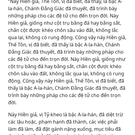
“Này Hiền giả, Thế Tôn, vị đã biết, đã thấy, là bậc A-
la-hán, Chánh Ðẳng Giác đã thuyết, đã trình bày
những pháp cho các đệ tử cho đến trọn đời. Này
Hiền giả, giống như cột trụ bằng đá hay bằng sắt,
chân cột được khéo chôn sâu vào đất, không lắc
qua lại, không có rung động. Cũng vậy này Hiền giả,
Thế Tôn, vị đã biết, đã thấy là bậc A-la-hán, Chánh
Ðẳng Giác đã thuyết, đã trình bày những pháp cho
các đệ tử cho đến trọn đời. Này Hiền giả, giống như
cột trụ bằng đá hay bằng sắt, chân cột được khéo
chôn sâu vào đất, không lắc qua lại, không có rung
động. Cũng vậy này Hiền giả, Thế Tôn, vị đã biết, đã
thấy là bậc A-la-hán, Chánh Ðẳng Giác đã thuyết, đã
trình bày những pháp cho các đệ tử cho đến trọn
đời.
Này Hiền giả, vị Tỷ-kheo là bậc A-la-hán, đã diệt trừ
các lậu hoặc, phạm hạnh đã thành, các việc phải
làm đã làm, đã đặt gánh nặng xuống, mục tiêu đã