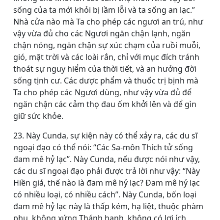
sống của ta mới khỏi bị lầm lỗi và ta sống an lạc.”
Nhà cửa nào mà Ta cho phép các ngươi an trú, như
vậy vừa đủ cho các Ngươi ngăn chận lạnh, ngăn
chận nóng, ngăn chận sự xúc chạm của ruồi muỗi,
gió, mặt trời và các loài rắn, chỉ với mục đích tránh
thoát sự nguy hiểm của thời tiết, và an hưởng đời
sống tịnh cư. Các dược phẩm và thuốc trị bịnh mà
Ta cho phép các Ngươi dùng, như vậy vừa đủ để
ngăn chận các cảm thọ đau ốm khởi lên và để gìn
giữ sức khỏe.
23. Này Cunda, sự kiện này có thể xảy ra, các du sĩ
ngoại đạo có thể nói: “Các Sa-môn Thích tử sống
đam mê hỷ lạc”. Này Cunda, nếu được nói như vậy,
các du sĩ ngoại đạo phải được trả lời như vậy: “Này
Hiền giả, thế nào là đam mê hỷ lạc? Ðam mê hỷ lạc
có nhiều loại, có nhiều cách”. Này Cunda, bốn loại
đam mê hỷ lạc này là thấp kém, hạ liệt, thuộc phàm
phu, không xứng Thánh hạnh, không có lợi ích,