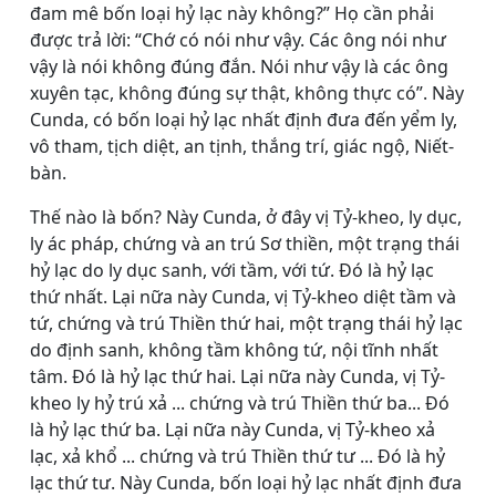
đam mê bốn loại hỷ lạc này không?” Họ cần phải
được trả lời: “Chớ có nói như vậy. Các ông nói như
vậy là nói không đúng đắn. Nói như vậy là các ông
xuyên tạc, không đúng sự thật, không thực có”. Này
Cunda, có bốn loại hỷ lạc nhất định đưa đến yểm ly,
vô tham, tịch diệt, an tịnh, thắng trí, giác ngộ, Niết-
bàn.
Thế nào là bốn? Này Cunda, ở đây vị Tỷ-kheo, ly dục,
ly ác pháp, chứng và an trú Sơ thiền, một trạng thái
hỷ lạc do ly dục sanh, với tầm, với tứ. Ðó là hỷ lạc
thứ nhất. Lại nữa này Cunda, vị Tỷ-kheo diệt tầm và
tứ, chứng và trú Thiền thứ hai, một trạng thái hỷ lạc
do định sanh, không tầm không tứ, nội tĩnh nhất
tâm. Ðó là hỷ lạc thứ hai. Lại nữa này Cunda, vị Tỷ-
kheo ly hỷ trú xả ... chứng và trú Thiền thứ ba... Ðó
là hỷ lạc thứ ba. Lại nữa này Cunda, vị Tỷ-kheo xả
lạc, xả khổ ... chứng và trú Thiền thứ tư ... Ðó là hỷ
lạc thứ tư. Này Cunda, bốn loại hỷ lạc nhất định đưa