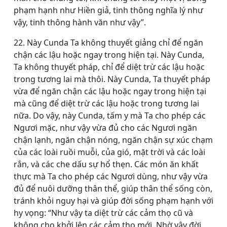
phạm hạnh như Hiền giả, tinh thông nghĩa lý như
vậy, tinh thông hành văn như vậy”.
22. Này Cunda Ta không thuyết giảng chỉ để ngăn
chận các lậu hoặc ngay trong hiện tại. Này Cunda,
Ta không thuyết pháp, chỉ để diệt trừ các lậu hoặc
trong tương lai mà thôi. Này Cunda, Ta thuyết pháp
vừa để ngăn chận các lậu hoặc ngay trong hiện tại
mà cũng để diệt trừ các lậu hoặc trong tương lai
nữa. Do vậy, này Cunda, tấm y mà Ta cho phép các
Ngươi mặc, như vậy vừa đủ cho các Ngươi ngăn
chận lạnh, ngăn chận nóng, ngăn chận sự xúc chạm
của các loài ruồi muỗi, của gió, mặt trời và các loài
rắn, và các che dấu sự hổ thẹn. Các món ăn khất
thực mà Ta cho phép các Ngươi dùng, như vậy vừa
đủ để nuôi dưỡng thân thể, giúp thân thể sống còn,
tránh khỏi nguy hại và giúp đời sống phạm hạnh với
hy vọng: “Như vậy ta diệt trừ các cảm thọ cũ và
không cho khởi lên các cảm thọ mới. Nhờ vậy đời