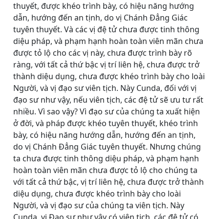
thuyết, được khéo trình bày, có hiệu năng hướng
dẫn, hướng đến an tịnh, do vị Chánh Ðẳng Giác
tuyên thuyết. Và các vị đệ tử chưa được tinh thông
diệu pháp, và phạm hạnh hoàn toàn viên mãn chưa
được tỏ lộ cho các vị này, chưa được trình bày rõ
ràng, với tất cả thứ bậc vị trí liên hệ, chưa được trở
thành diệu dụng, chưa được khéo trình bày cho loài
Người, và vị đạo sư viên tịch. Này Cunda, đối với vị
đạo sư như vậy, nếu viên tịch, các đệ tử sẽ ưu tư rất
nhiều. Vì sao vậy? Vì đạo sư của chúng ta xuất hiện
ở đời, và pháp được khéo tuyên thuyết, khéo trình
bày, có hiệu năng hướng dẫn, hướng đến an tịnh,
do vị Chánh Ðẳng Giác tuyên thuyết. Nhưng chúng
ta chưa được tinh thông diệu pháp, và phạm hạnh
hoàn toàn viên mãn chưa được tỏ lộ cho chúng ta
với tất cả thứ bậc, vị trí liên hệ, chưa được trở thành
diệu dụng, chưa được khéo trình bày cho loài
Người, và vị đạo sư của chúng ta viên tịch. Này
Cunda, vị Ðạo sư như vậy có viên tịch, các đệ tử có