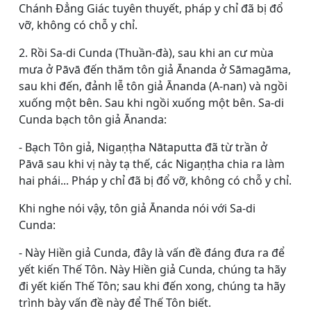
Chánh Ðẳng Giác tuyên thuyết, pháp y chỉ đã bị đổ
vỡ, không có chỗ y chỉ.
2. Rồi Sa-di Cunda (Thuần-đà), sau khi an cư mùa
mưa ở Pāvā đến thăm tôn giả Ānanda ở Sāmagāma,
sau khi đến, đảnh lễ tôn giả Ānanda (A-nan) và ngồi
xuống một bên. Sau khi ngồi xuống một bên. Sa-di
Cunda bạch tôn giả Ānanda:
- Bạch Tôn giả, Nigaṇṭha Nātaputta đã từ trần ở
Pāvā sau khi vị này tạ thế, các Nigaṇṭha chia ra làm
hai phái... Pháp y chỉ đã bị đổ vỡ, không có chỗ y chỉ.
Khi nghe nói vậy, tôn giả Ānanda nói với Sa-di
Cunda:
- Này Hiền giả Cunda, đây là vấn đề đáng đưa ra để
yết kiến Thế Tôn. Này Hiền giả Cunda, chúng ta hãy
đi yết kiến Thế Tôn; sau khi đến xong, chúng ta hãy
trình bày vấn đề này để Thế Tôn biết.