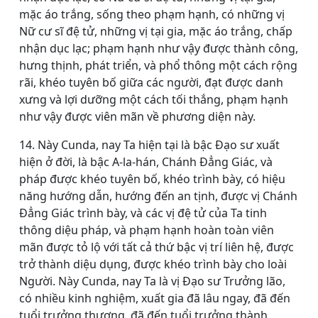
mặc áo trắng, sống theo phạm hạnh, có những vị
Nữ cư sĩ đệ tử, những vị tại gia, mặc áo trắng, chấp
nhận dục lạc; phạm hạnh như vậy được thành công,
hưng thịnh, phát triển, và phổ thông một cách rộng
rãi, khéo tuyên bố giữa các người, đạt được danh
xưng và lợi dưỡng một cách tối thắng, phạm hạnh
như vậy được viên mãn về phương diện này.
14. Này Cunda, nay Ta hiện tại là bậc Ðạo sư xuất
hiện ở đời, là bậc A-la-hán, Chánh Ðẳng Giác, và
pháp được khéo tuyên bố, khéo trình bày, có hiệu
năng hướng dẫn, hướng đến an tịnh, được vị Chánh
Ðẳng Giác trình bày, và các vị đệ tử của Ta tinh
thông diệu pháp, và phạm hạnh hoàn toàn viên
mãn được tỏ lộ với tất cả thứ bậc vị trí liên hệ, được
trở thành diệu dụng, được khéo trình bày cho loài
Người. Này Cunda, nay Ta là vị Ðạo sư Trưởng lão,
có nhiều kinh nghiệm, xuất gia đã lâu ngay, đã đến
tuổi trưởng thượng, đã đến tuổi trưởng thành.