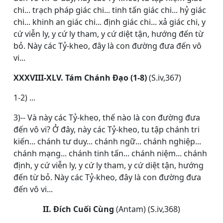
chi... trạch pháp giác chi... tinh tấn giác chi... hỷ giác
chi... khinh an giác chi... định giác chi... xả giác chi, y
cứ viễn ly, y cứ ly tham, y cứ diệt tận, hướng đến từ
bỏ. Này các Tỷ-kheo, đây là con đường đưa đến vô
vi...
XXXVIII-XLV. Tám Chánh Ðạo (1-8)
(S.iv,367)
1-2) ...
3)-- Và này các Tỷ-kheo, thế nào là con đường đưa
đến vô vi? Ở đây, này các Tỷ-kheo, tu tập chánh tri
kiến... chánh tư duy... chánh ngữ... chánh nghiệp...
chánh mạng... chánh tinh tấn... chánh niệm... chánh
định, y cứ viễn ly, y cứ ly tham, y cứ diệt tận, hướng
đến từ bỏ. Này các Tỷ-kheo, đây là con đường đưa
đến vô vi...
II. Ðích Cuối Cùng
(Antam) (S.iv,368)