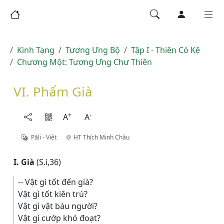
Kinh Tạng
Tương Ưng Bộ
Tập I - Thiên Có Kệ
Chương Một: Tương Ưng Chư Thiên
VI. Phẩm Già
+
-
A
A
Pāḷi - Việt
HT Thích Minh Châu
I. Già
(S.i,36)
-- Vật gì tốt đến già?
Vật gì tốt kiên trú?
Vật gì vật báu người?
Vật gì cướp khó đoạt?