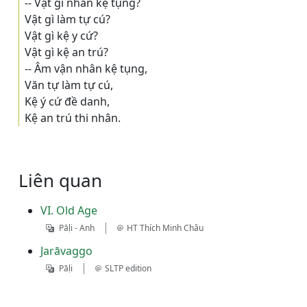
-- Vật gì nhân kệ tụng?
Vật gì làm tự cú?
Vật gì kệ y cứ?
Vật gì kệ an trú?
-- Âm vận nhân kệ tụng,
Văn tự làm tự cú,
Kệ ý cứ đề danh,
Kệ an trú thi nhân.
Liên quan
VI. Old Age
|
Pāḷi - Anh
HT Thích Minh Châu
Jarāvaggo
|
Pāḷi
SLTP edition