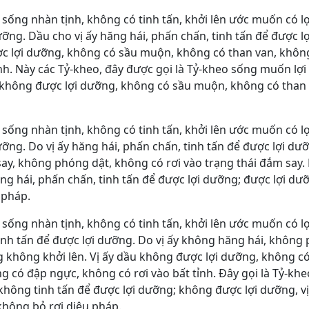
i sống nhàn tịnh, không có tinh tấn, khởi lên ước muốn có lợ
ưỡng. Dầu cho vị ấy hăng hái, phấn chấn, tinh tấn để được lợ
ợc lợi dưỡng, không có sầu muộn, không có than van, không
nh. Này các Tỷ-kheo, đây được gọi là Tỷ-kheo sống muốn lợ
g; không được lợi dưỡng, không có sầu muộn, không có than
i sống nhàn tịnh, không có tinh tấn, khởi lên ước muốn có lợ
ưỡng. Do vị ấy hăng hái, phấn chấn, tinh tấn để được lợi dư
 say, không phóng dật, không có rơi vào trạng thái đắm say.
ng hái, phấn chấn, tinh tấn để được lợi dưỡng; được lợi d
 pháp.
i sống nhàn tịnh, không có tinh tấn, khởi lên ước muốn có lợ
nh tấn để được lợi dưỡng. Do vị ấy không hăng hái, không 
g không khởi lên. Vị ấy dầu không được lợi dưỡng, không c
g có đập ngực, không có rơi vào bất tỉnh. Ðây gọi là Tỷ-kh
hông tinh tấn để được lợi dưỡng; không được lợi dưỡng, v
không bỏ rơi diệu pháp.