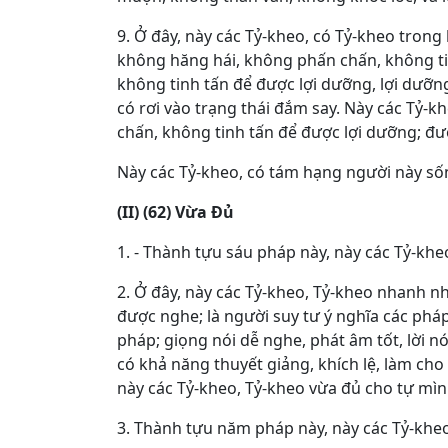
9. Ở đây, này các Tỷ-kheo, có Tỷ-kheo trong
không hăng hái, không phấn chấn, không ti
không tinh tấn để được lợi dưỡng, lợi dưỡn
có rơi vào trạng thái đắm say. Này các Tỷ-
chấn, không tinh tấn để được lợi dưỡng; đư
Này các Tỷ-kheo, có tám hạng người này sốn
(II) (62) Vừa Ðủ
1. - Thành tựu sáu pháp này, này các Tỷ-khe
2. Ở đây, này các Tỷ-kheo, Tỷ-kheo nhanh n
được nghe; là người suy tư ý nghĩa các pháp
pháp; giọng nói dễ nghe, phát âm tốt, lời n
có khả năng thuyết giảng, khích lệ, làm c
này các Tỷ-kheo, Tỷ-kheo vừa đủ cho tự mìn
3. Thành tựu năm pháp này, này các Tỷ-kheo