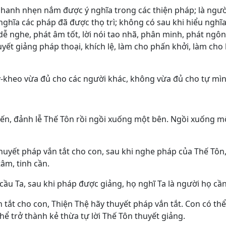
nhanh nhẹn nắm được ý nghĩa trong các thiện pháp; là ngườ
hĩa các pháp đã được thọ trì; không có sau khi hiểu nghĩa,
dễ nghe, phát âm tốt, lời nói tao nhã, phân minh, phát ngô
huyết giảng pháp thoại, khích lệ, làm cho phấn khởi, làm cho
ỷ-kheo vừa đủ cho các người khác, không vừa đủ cho tự mìn
 đến, đảnh lễ Thế Tôn rồi ngồi xuống một bên. Ngồi xuống m
thuyết pháp vắn tắt cho con, sau khi nghe pháp của Thế Tôn
âm, tinh cần.
 cầu Ta, sau khi pháp được giảng, họ nghĩ Ta là người họ cần
 tắt cho con, Thiện Thệ hãy thuyết pháp vắn tắt. Con có th
hể trở thành kẻ thừa tự lời Thế Tôn thuyết giảng.