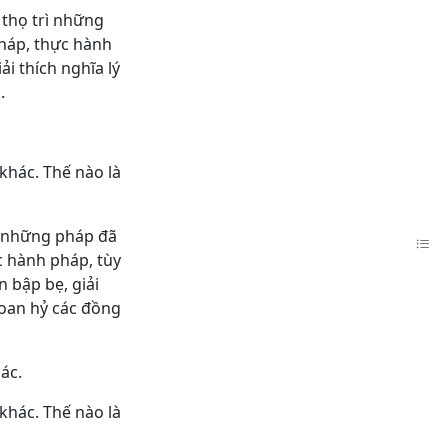
 thọ trì những
pháp, thực hành
i thích nghĩa lý
.
khác. Thế nào là
rì những pháp đã
c hành pháp, tùy
 bập bẹ, giải
hoan hỷ các đồng
ác.
khác. Thế nào là