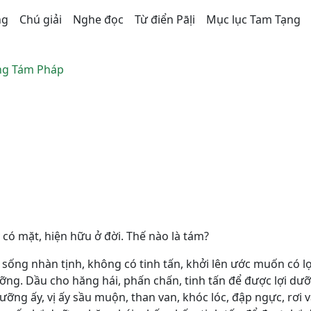
ng
Chú giải
Nghe đọc
Từ điển Pāḷi
Mục lục Tam Tạng
g Tám Pháp
 có mặt, hiện hữu ở đời. Thế nào là tám?
i sống nhàn tịnh, không có tinh tấn, khởi lên ước muốn có lợ
ưỡng. Dầu cho hăng hái, phấn chấn, tinh tấn để được lợi dư
ng ấy, vị ấy sầu muộn, than van, khóc lóc, đập ngực, rơi v