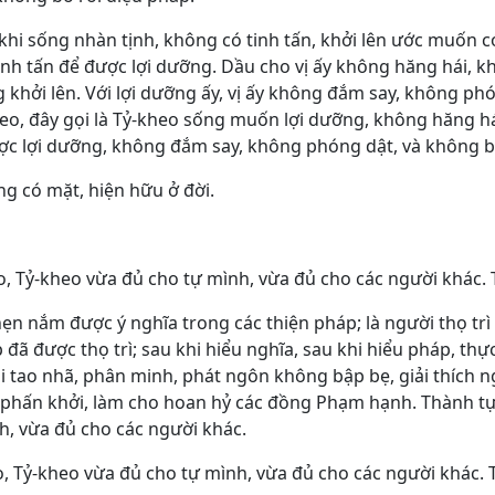
 khi sống nhàn tịnh, không có tinh tấn, khởi lên ước muốn có
nh tấn để được lợi dưỡng. Dầu cho vị ấy không hăng hái, 
g khởi lên. Với lợi dưỡng ấy, vị ấy không đắm say, không ph
kheo, đây gọi là Tỷ-kheo sống muốn lợi dưỡng, không hăng h
ợc lợi dưỡng, không đắm say, không phóng dật, và không b
g có mặt, hiện hữu ở đời.
o, Tỷ-kheo vừa đủ cho tự mình, vừa đủ cho các người khác. 
hẹn nắm được ý nghĩa trong các thiện pháp; là người thọ t
 đã được thọ trì; sau khi hiểu nghĩa, sau khi hiểu pháp, thự
ói tao nhã, phân minh, phát ngôn không bập bẹ, giải thích ng
ho phấn khởi, làm cho hoan hỷ các đồng Phạm hạnh. Thành t
h, vừa đủ cho các người khác.
, Tỷ-kheo vừa đủ cho tự mình, vừa đủ cho các người khác. 