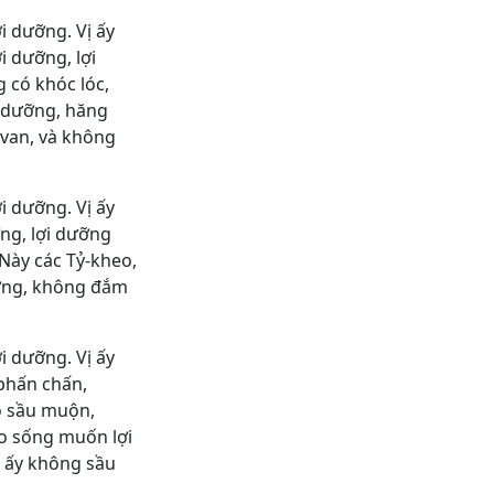
i dưỡng. Vị ấy
i dưỡng, lợi
 có khóc lóc,
i dưỡng, hăng
 van, và không
i dưỡng. Vị ấy
ỡng, lợi dưỡng
 Này các Tỷ-kheo,
ưỡng, không đắm
i dưỡng. Vị ấy
phấn chấn,
ó sầu muộn,
eo sống muốn lợi
ị ấy không sầu