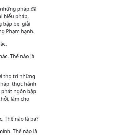
rì những pháp đã
hi hiểu pháp,
 bập bẹ, giải
đồng Phạm hạnh.
ác.
hác. Thế nào là
i thọ trì những
 pháp, thực hành
, phát ngôn bập
khởi, làm cho
. Thế nào là ba?
mình. Thế nào là