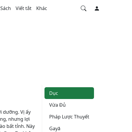
Sách
Viết tắt
Khác
Dục
Vừa Ðủ
i dưỡng. Vị ấy
Pháp Lược Thuyết
ỡng, nhưng lợi
ào bất tỉnh. Này
Gayā