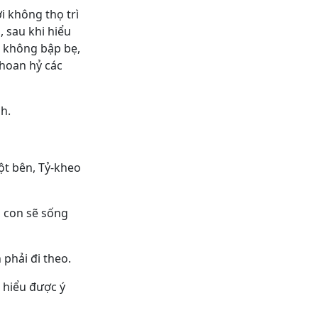
i không thọ trì
 sau khi hiểu
n không bập bẹ,
 hoan hỷ các
h.
ột bên, Tỷ-kheo
, con sẽ sống
 phải đi theo.
ể hiểu được ý