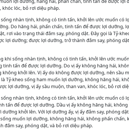
g muốn lợi dưỡng, hăng hái, phấn chấn, tinh tấn để được lợ
 khóc lóc, bỏ rơi diệu pháp.
i sống nhàn tịnh, không có tinh tấn, khởi lên ước muốn có lợ
ỡng. Do hăng hái, phấn chấn, tinh tấn để được lợi dưỡng, l
dật, rơi vào trạng thái đắm say, phóng dật. Ðây gọi là Tỷ-kh
c lợi dưỡng; được lợi dưỡng, trở thành đắm say, phóng dật,
ng khi sống nhàn tịnh, không có tinh tấn, khởi lên ước muốn
 tinh tấn để được lợi dưỡng. Do vị ấy không hăng hái, khô
g không khởi lên. Vị ấy do không được lợi dưỡng, nên sầu m
gọi là Tỷ-kheo sống ham muốn lợi dưỡng, không hăng hái, k
c lợi dưỡng, vị ấy sầu muộn, than van, khóc lóc, bỏ rơi di
i sống nhàn tịnh, không có tinh tấn, khởi lên ước muốn có lợ
h tấn để được lợi dưỡng. Dầu vị ấy không hăng hái, không
 dưỡng khởi lên. Với lợi dưỡng ấy, vị ấy đắm say, phóng dật,
eo sống muốn lợi dưỡng, không hăng hái, không phấn chấn, 
h đắm say, phóng dật, và bỏ rơi diệu pháp.