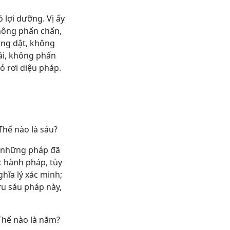
 lợi dưỡng. Vị ấy
không phấn chấn,
óng dật, không
ái, không phấn
ỏ rơi diệu pháp.
Thế nào là sáu?
rì những pháp đã
c hành pháp, tùy
hĩa lý xác minh;
ựu sáu pháp này,
Thế nào là năm?