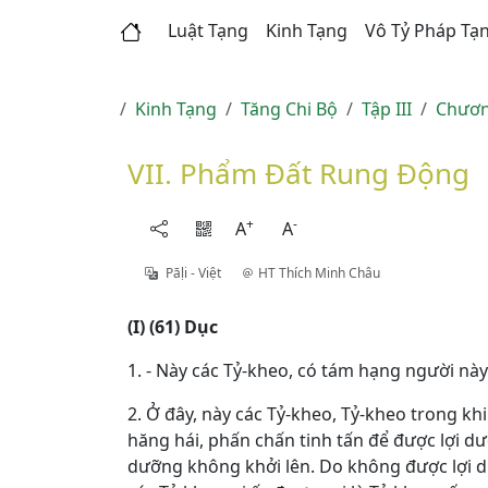
Luật Tạng
Kinh Tạng
Vô Tỷ Pháp Tạ
Kinh Tạng
Tăng Chi Bộ
Tập III
Chươn
VII. Phẩm Ðất Rung Động
+
-
A
A
Pāḷi - Việt
HT Thích Minh Châu
(I) (61) Dục
1. - Này các Tỷ-kheo, có tám hạng người này
2. Ở đây, này các Tỷ-kheo, Tỷ-kheo trong kh
hăng hái, phấn chấn tinh tấn để được lợi d
dưỡng không khởi lên. Do không được lợi dưỡ