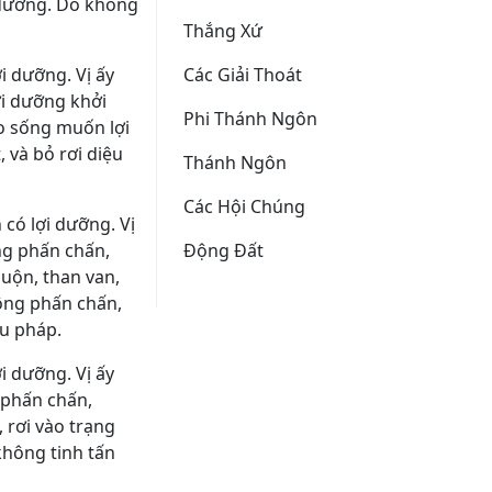
i dưỡng. Do không
Thắng Xứ
i dưỡng. Vị ấy
Các Giải Thoát
ợi dưỡng khởi
Phi Thánh Ngôn
eo sống muốn lợi
 và bỏ rơi diệu
Thánh Ngôn
Các Hội Chúng
 có lợi dưỡng. Vị
ng phấn chấn,
Ðộng Ðất
uộn, than van,
hông phấn chấn,
ệu pháp.
i dưỡng. Vị ấy
 phấn chấn,
 rơi vào trạng
không tinh tấn