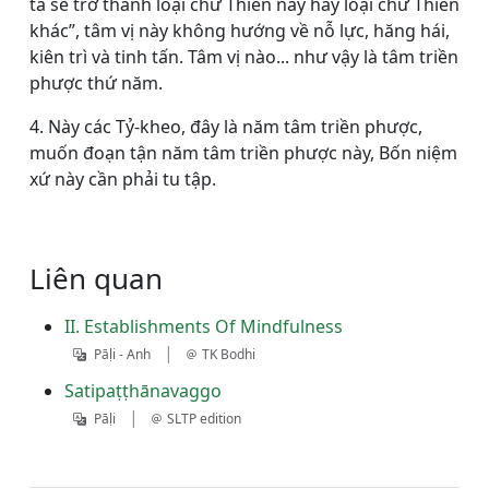
ta sẽ trở thành loại chư Thiên này hay loại chư Thiên
khác”, tâm vị này không hướng về nỗ lực, hăng hái,
kiên trì và tinh tấn. Tâm vị nào... như vậy là tâm triền
phược thứ năm.
4. Này các Tỷ-kheo, đây là năm tâm triền phược,
muốn đoạn tận năm tâm triền phược này, Bốn niệm
xứ này cần phải tu tập.
Liên quan
II. Establishments Of Mindfulness
|
Pāḷi - Anh
TK Bodhi
Satipaṭṭhānavaggo
|
Pāḷi
SLTP edition