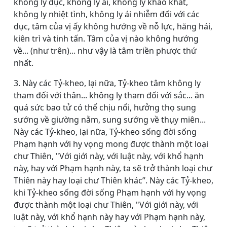
không ly dục, không ly ái, không ly khao khát,
không ly nhiệt tình, không ly ái nhiễm đối với các
dục, tâm của vị ấy không hướng về nỗ lực, hăng hái,
kiên trì và tinh tấn. Tâm của vị nào không hướng
về... (như trên)... như vậy là tâm triền phược thứ
nhất.
3. Này các Tỷ-kheo, lại nữa, Tỷ-kheo tâm không ly
tham đối với thân... không ly tham đối với sắc... ăn
quá sức bao tử có thể chịu nổi, hưởng thọ sung
sướng về giường nằm, sung sướng về thụy miên...
Này các Tỷ-kheo, lại nữa, Tỷ-kheo sống đời sống
Phạm hạnh với hy vọng mong được thành một loại
chư Thiên, "Với giới này, với luật này, với khổ hạnh
này, hay với Phạm hạnh này, ta sẽ trở thành loại chư
Thiên này hay loại chư Thiên khác”. Này các Tỷ-kheo,
khi Tỷ-kheo sống đời sống Phạm hạnh với hy vọng
được thành một loại chư Thiên, "Với giới này, với
luật này, với khổ hạnh này hay với Phạm hạnh này,