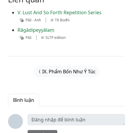
V. Lust And So Forth Repetition Series
|
Pāḷi - Anh
TK Bodhi
Rāgādipeyyālaṃ
|
Pāḷi
SLTP edition
IX. Phẩm Bốn Như Ý Túc
Bình luận