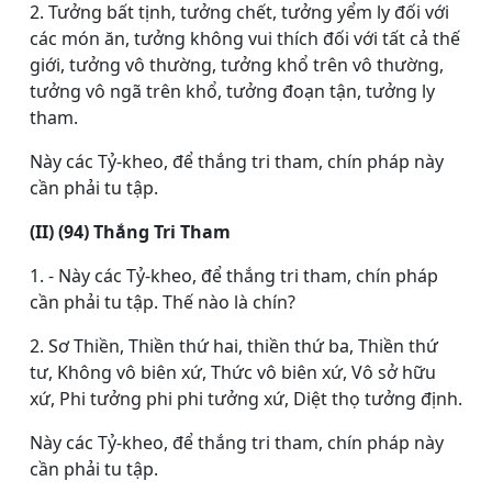
2. Tưởng bất tịnh, tưởng chết, tưởng yểm ly đối với
các món ăn, tưởng không vui thích đối với tất cả thế
giới, tưởng vô thường, tưởng khổ trên vô thường,
tưởng vô ngã trên khổ, tưởng đoạn tận, tưởng ly
tham.
Này các Tỷ-kheo, để thắng tri tham, chín pháp này
cần phải tu tập.
(II) (94) Thắng Tri Tham
1. - Này các Tỷ-kheo, để thắng tri tham, chín pháp
cần phải tu tập. Thế nào là chín?
2. Sơ Thiền, Thiền thứ hai, thiền thứ ba, Thiền thứ
tư, Không vô biên xứ, Thức vô biên xứ, Vô sở hữu
xứ, Phi tưởng phi phi tưởng xứ, Diệt thọ tưởng định.
Này các Tỷ-kheo, để thắng tri tham, chín pháp này
cần phải tu tập.