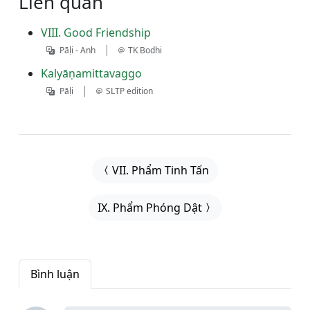
Liên quan
VIII. Good Friendship
|
Pāḷi - Anh
TK Bodhi
Kalyāṇamittavaggo
|
Pāḷi
SLTP edition
VII. Phẩm Tinh Tấn
IX. Phẩm Phóng Dật
Bình luận