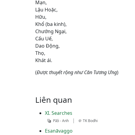
Mạn,
Lậu Hoặc,
Hữu,
Khổ (ba kinh),
Chướng Ngại,
Cấu Uế,
Dao Ðộng,
Thọ,
Khát ái.
(
Ðược thuyết rộng như Căn Tương Ưng
)
Liên quan
XI. Searches
|
Pāḷi - Anh
TK Bodhi
Esanāvaggo