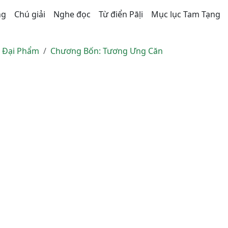
ng
Chú giải
Nghe đọc
Từ điển Pāḷi
Mục lục Tam Tạng
n Ðại Phẩm
Chương Bốn: Tương Ưng Căn