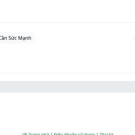
 Cần Sức Mạnh
Về Trang nhà
|
Điều khoản sử dụng
|
Thư từ