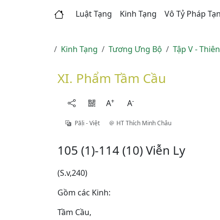
Luật Tạng
Kinh Tạng
Vô Tỷ Pháp Tạ
Kinh Tạng
Tương Ưng Bộ
Tập V - Thiê
XI. Phẩm Tầm Cầu
+
-
A
A
Pāḷi - Việt
HT Thích Minh Châu
105 (1)-114 (10) Viễn Ly
(S.v,240)
Gồm các Kinh:
Tầm Cầu,