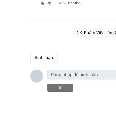
|
Pāḷi
SLTP edition
X. Phẩm Việc Làm
Bình luận
Gửi