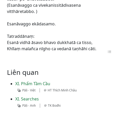
(Esanāvaggo ca vivekanissitādivasena
vitthāretabbo. )
Esanāvaggo ekādasamo.
Tatraddānaṃ:
Esanā vidhā āsavo bhavo dukkhatā ca tisso,
Khīlaṃ malañca nīgho ca vedanā taṇhāhi cāti.
Liên quan
XI. Phẩm Tầm Cầu
|
Pāḷi - Việt
HT Thích Minh Châu
XI. Searches
|
Pāḷi - Anh
TK Bodhi