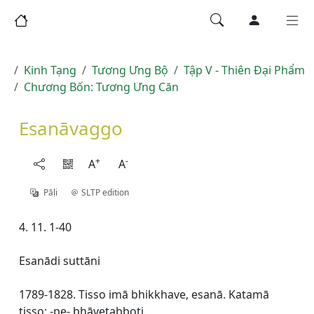
Kinh Tạng
Tương Ưng Bộ
Tập V - Thiên Ðại Phẩm
Chương Bốn: Tương Ưng Căn
Esanāvaggo
+
-
A
A
Pāḷi
SLTP edition
4. 11. 1-40
Esanādi suttāni
1789-1828. Tisso imā bhikkhave, esanā. Katamā
tisso: -pe- bhāvetabboti.