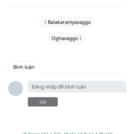
Balakaraṇiyavaggo
Oghavaggo
Bình luận
Gửi