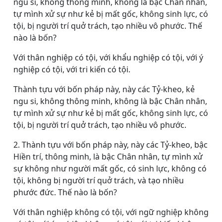
ngu si, không thông minh, không là bậc Chân nhân,
tự mình xử sự như kẻ bị mất gốc, không sinh lực, có
tội, bị người trí quở trách, tạo nhiều vô phước. Thế
nào là bốn?
Với thân nghiệp có tội, với khẩu nghiệp có tội, với ý
nghiệp có tội, với tri kiến có tội.
Thành tựu với bốn pháp này, này các Tỷ-kheo, kẻ
ngu si, không thông minh, không là bậc Chân nhân,
tự mình xử sự như kẻ bị mất gốc, không sinh lực, có
tội, bị người trí quở trách, tạo nhiều vô phước.
2. Thành tựu với bốn pháp này, này các Tỷ-kheo, bậc
Hiền trí, thông minh, là bậc Chân nhân, tự mình xử
sự không như người mất gốc, có sinh lực, không có
tội, không bị người trí quở trách, và tạo nhiều
phước đức. Thế nào là bốn?
Với thân nghiệp không có tội, với ngữ nghiệp không