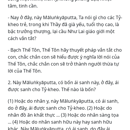
tâm, tinh cần.
- Nay ở đây, này Māluṅkyāputta, Ta nói gì cho các Tỷ-
kheo trẻ, trong khi Thầy đã già yếu, tuổi thọ cao, là
bậc trưởng thượng, lại cầu Như Lai giáo giới một
cách vắn tắt?
- Bạch Thế Tôn, Thế Tôn hãy thuyết pháp vắn tắt cho
con, chắc chắn con sẽ hiểu được ý nghĩa lời nói của
Thế Tôn, chắc chắn con sẽ trở thành người thừa tự
lời của Thế Tôn.
2. Này Māluṅkyāputta, có bốn ái sanh này, ở đây, ái
được sanh cho Tỷ-kheo. Thế nào là bốn?
(1) Hoặc do nhân y, này Māluṅkyāputta, có ái sanh,
do ở đây, ái được sanh cho Tỷ-kheo. (2) Hoặc do
nhân đồ ăn khất thực ... (3) Hoặc do nhân sàng tọa
... (4) Hoặc do nhân sanh hữu này hay sanh hữu
khác. Này Māluṅkyāputta, có ái sanh, do đây ái