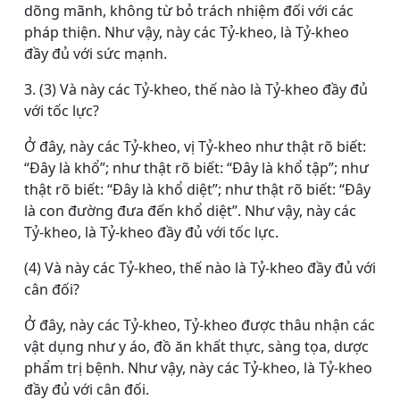
dõng mãnh, không từ bỏ trách nhiệm đối với các
pháp thiện. Như vậy, này các Tỷ-kheo, là Tỷ-kheo
đầy đủ với sức mạnh.
3. (3) Và này các Tỷ-kheo, thế nào là Tỷ-kheo đầy đủ
với tốc lực?
Ở đây, này các Tỷ-kheo, vị Tỷ-kheo như thật rõ biết:
“Ðây là khổ”; như thật rõ biết: “Ðây là khổ tập”; như
thật rõ biết: “Ðây là khổ diệt”; như thật rõ biết: “Ðây
là con đường đưa đến khổ diệt”. Như vậy, này các
Tỷ-kheo, là Tỷ-kheo đầy đủ với tốc lực.
(4) Và này các Tỷ-kheo, thế nào là Tỷ-kheo đầy đủ với
cân đối?
Ở đây, này các Tỷ-kheo, Tỷ-kheo được thâu nhận các
vật dụng như y áo, đồ ăn khất thực, sàng tọa, dược
phẩm trị bệnh. Như vậy, này các Tỷ-kheo, là Tỷ-kheo
đầy đủ với cân đối.