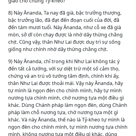
giáo cho chúng Tỷ-kheo?
8) Này Ānanda, Ta nay đã già, bậc trưởng thượng,
bậc trưởng lão, đã đạt đến đoạn cuối của đời, đã
đến tám mươi tuổi. Này Ānanda, như cỗ xe đã già
mòn, sở dĩ còn chạy được là nhờ dây thừng chằng
chịt. Cũng vậy, thân Như Lai được duy trì sự sống
giống như chính nhờ dây thừng chằng chịt.
9) Này Ānanda, chỉ trong khi Như Lai không tác ý
đến tất cả tướng, với sự diệt trừ một số cảm thọ,
chứng và an trú vô tướng tâm định, chính khi ấy,
thân Như Lai được thoải mái. Vậy này Ānanda, hãy
tự mình là ngọn đèn cho chính mình, hãy tự mình
nương tựa chính mình, chớ nương tựa một điều gì
khác. Dùng Chánh pháp làm ngọn đèn, dùng Chánh
pháp làm chỗ nương tựa, chớ nương tựa một gì
khác. Và này Ānanda, thế nào là Tỷ-kheo tự mình là
ngọn đèn cho chính mình, tự mình nương tựa chính
mình, không nương tựa một điều gì khác, dùng