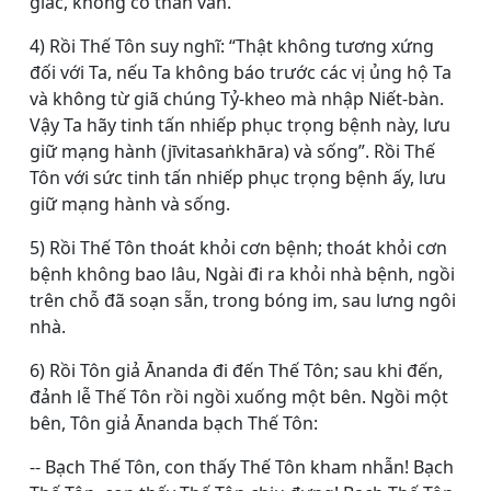
giác, không có than vãn.
4) Rồi Thế Tôn suy nghĩ: “Thật không tương xứng
đối với Ta, nếu Ta không báo trước các vị ủng hộ Ta
và không từ giã chúng Tỷ-kheo mà nhập Niết-bàn.
Vậy Ta hãy tinh tấn nhiếp phục trọng bệnh này, lưu
giữ mạng hành (
jīvitasaṅkhāra
) và sống”. Rồi Thế
Tôn với sức tinh tấn nhiếp phục trọng bệnh ấy, lưu
giữ mạng hành và sống.
5) Rồi Thế Tôn thoát khỏi cơn bệnh; thoát khỏi cơn
bệnh không bao lâu, Ngài đi ra khỏi nhà bệnh, ngồi
trên chỗ đã soạn sẵn, trong bóng im, sau lưng ngôi
nhà.
6) Rồi Tôn giả Ānanda đi đến Thế Tôn; sau khi đến,
đảnh lễ Thế Tôn rồi ngồi xuống một bên. Ngồi một
bên, Tôn giả Ānanda bạch Thế Tôn:
-- Bạch Thế Tôn, con thấy Thế Tôn kham nhẫn! Bạch