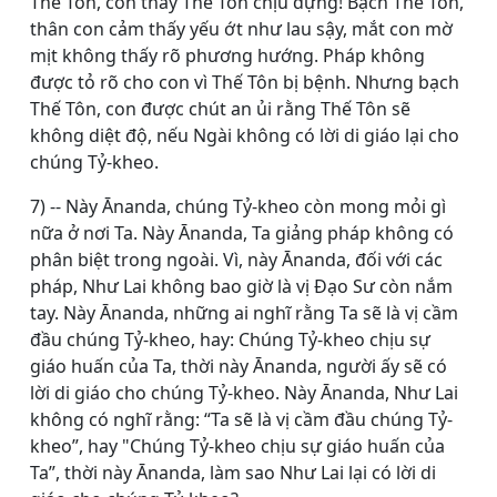
Thế Tôn, con thấy Thế Tôn chịu đựng! Bạch Thế Tôn,
thân con cảm thấy yếu ớt như lau sậy, mắt con mờ
mịt không thấy rõ phương hướng. Pháp không
được tỏ rõ cho con vì Thế Tôn bị bệnh. Nhưng bạch
Thế Tôn, con được chút an ủi rằng Thế Tôn sẽ
không diệt độ, nếu Ngài không có lời di giáo lại cho
chúng Tỷ-kheo.
7) -- Này Ānanda, chúng Tỷ-kheo còn mong mỏi gì
nữa ở nơi Ta. Này Ānanda, Ta giảng pháp không có
phân biệt trong ngoài. Vì, này Ānanda, đối với các
pháp, Như Lai không bao giờ là vị Ðạo Sư còn nắm
tay. Này Ānanda, những ai nghĩ rằng Ta sẽ là vị cầm
đầu chúng Tỷ-kheo, hay: Chúng Tỷ-kheo chịu sự
giáo huấn của Ta, thời này Ānanda, người ấy sẽ có
lời di giáo cho chúng Tỷ-kheo. Này Ānanda, Như Lai
không có nghĩ rằng: “Ta sẽ là vị cầm đầu chúng Tỷ-
kheo”, hay "Chúng Tỷ-kheo chịu sự giáo huấn của
Ta”, thời này Ānanda, làm sao Như Lai lại có lời di