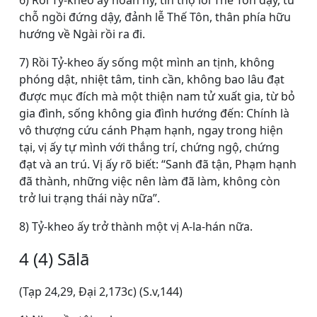
6) Rồi Tỷ-kheo ấy hoan hỷ, tín thọ lời Thế Tôn dạy, từ
chỗ ngồi đứng dậy, đảnh lễ Thế Tôn, thân phía hữu
hướng về Ngài rồi ra đi.
7) Rồi Tỷ-kheo ấy sống một mình an tịnh, không
phóng dật, nhiệt tâm, tinh cần, không bao lâu đạt
được mục đích mà một thiện nam tử xuất gia, từ bỏ
gia đình, sống không gia đình hướng đến: Chính là
vô thượng cứu cánh Phạm hạnh, ngay trong hiện
tại, vị ấy tự mình với thắng trí, chứng ngộ, chứng
đạt và an trú. Vị ấy rõ biết: “Sanh đã tận, Phạm hạnh
đã thành, những việc nên làm đã làm, không còn
trở lui trạng thái này nữa”.
8) Tỷ-kheo ấy trở thành một vị A-la-hán nữa.
4 (4) Sālā
(Tạp 24,29, Ðại 2,173c) (S.v,144)