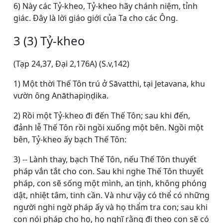
6) Này các Tỷ-kheo, Tỷ-kheo hãy chánh niệm, tỉnh
giác. Ðây là lời giáo giới của Ta cho các Ông.
3 (3) Tỷ-kheo
(Tạp 24,37, Ðại 2,176A) (S.v,142)
1) Một thời Thế Tôn trú ở Sāvatthi, tại Jetavana, khu
vườn ông Anāthapiṇḍika.
2) Rồi một Tỷ-kheo đi đến Thế Tôn; sau khi đến,
đảnh lễ Thế Tôn rồi ngồi xuống một bên. Ngồi một
bên, Tỷ-kheo ấy bạch Thế Tôn:
3) -- Lành thay, bạch Thế Tôn, nếu Thế Tôn thuyết
pháp vắn tắt cho con. Sau khi nghe Thế Tôn thuyết
pháp, con sẽ sống một mình, an tịnh, không phóng
dật, nhiệt tâm, tinh cần. Và như vậy có thể có những
người nghi ngờ pháp ấy và họ thẩm tra con; sau khi
con nói pháp cho họ, họ nghĩ rằng đi theo con sẽ có