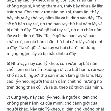
đây, này các Tỷ-kheo, những con vượn nào tánh
không ngu si, không tham ăn, thấy bẫy nhựa ấy liền
tránh xa. Còn con vượn nào ngu si, tham ăn, thấy
bẫy nhựa ấy, thò tay nắm lấy và bị dính vào đấy. “Ta
sẽ gỡ bàn tay ra”, nó thò bàn tay thứ hai nắm lấy và
bị dính ở đấy. “Ta sẽ gỡ hai tay ra”, nó giơ chân nắm
lấy và bị dính ở đấy. “Ta sẽ gỡ hai bàn tay và bàn
chân ra”, nó giơ bàn chân thứ hai nắm lấy và bị dính
ở đấy. “Ta sẽ gỡ cả hai tay và hai chân”, nó dùng
miệng ngậm lấy và bị mắc dính ở đấy.
6) Như vậy, này các Tỷ-kheo, con vượn bị bắt năm
chỗ, liền rên la nằm xuống, rơi vào bất hạnh, rơi vào
khổ não, bị người thợ săn muốn làm gì thì làm. Này
các Tỷ-kheo, người thợ săn đâm chết nó, nướng nó
trên đống than củi, và ra đi, theo sở thích của mình.
7) Cũng vậy, này các Tỷ-kheo, là người đi đến chỗ
không phải hành xứ của mình, chỗ cảnh giới của
người khác. Này các Tỷ-kheo, đi đến chỗ không phải