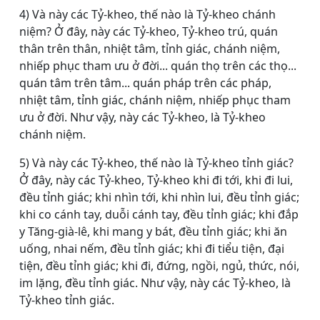
4) Và này các Tỷ-kheo, thế nào là Tỷ-kheo chánh
niệm? Ở đây, này các Tỷ-kheo, Tỷ-kheo trú, quán
thân trên thân, nhiệt tâm, tỉnh giác, chánh niệm,
nhiếp phục tham ưu ở đời... quán thọ trên các thọ...
quán tâm trên tâm... quán pháp trên các pháp,
nhiệt tâm, tỉnh giác, chánh niệm, nhiếp phục tham
ưu ở đời. Như vậy, này các Tỷ-kheo, là Tỷ-kheo
chánh niệm.
5) Và này các Tỷ-kheo, thế nào là Tỷ-kheo tỉnh giác?
Ở đây, này các Tỷ-kheo, Tỷ-kheo khi đi tới, khi đi lui,
đều tỉnh giác; khi nhìn tới, khi nhìn lui, đều tỉnh giác;
khi co cánh tay, duỗi cánh tay, đều tỉnh giác; khi đắp
y Tăng-già-lê, khi mang y bát, đều tỉnh giác; khi ăn
uống, nhai nếm, đều tỉnh giác; khi đi tiểu tiện, đại
tiện, đều tỉnh giác; khi đi, đứng, ngồi, ngủ, thức, nói,
im lặng, đều tỉnh giác. Như vậy, này các Tỷ-kheo, là
Tỷ-kheo tỉnh giác.