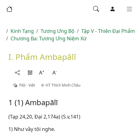
Kinh Tạng
Tương Ưng Bộ
Tập V - Thiên Ðại Phẩm
Chương Ba: Tương Ưng Niệm Xứ
I. Phẩm Ambapālī
+
-
A
A
Pāḷi - Việt
HT Thích Minh Châu
1 (1) Ambapālī
(Tạp 24,20, Ðại 2,174a) (S.v,141)
1) Như vầy tôi nghe.