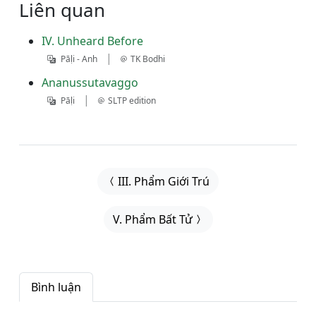
Liên quan
IV. Unheard Before
|
Pāḷi - Anh
TK Bodhi
Ananussutavaggo
|
Pāḷi
SLTP edition
III. Phẩm Giới Trú
V. Phẩm Bất Tử
Bình luận