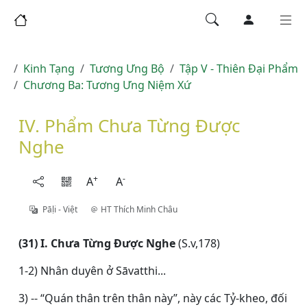
Kinh Tạng
Tương Ưng Bộ
Tập V - Thiên Ðại Phẩm
Chương Ba: Tương Ưng Niệm Xứ
IV. Phẩm Chưa Từng Ðược
Nghe
+
-
A
A
Pāḷi - Việt
HT Thích Minh Châu
(31) I. Chưa Từng Ðược Nghe
(S.v,178)
1-2) Nhân duyên ở Sāvatthi...
3) -- “Quán thân trên thân này”, này các Tỷ-kheo, đối