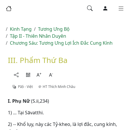
Kinh Tạng
Tương Ưng Bộ
Tập II - Thiên Nhân Duyên
Chương Sáu: Tương Ưng Lợi Ích Ðắc Cung Kính
III. Phẩm Thứ Ba
+
-
A
A
Pāḷi - Việt
HT Thích Minh Châu
I. Phụ Nữ
(S.ii,234)
1) ... Tại Sāvatthi.
2) -- Khổ lụy, này các Tỷ-kheo, là lợi đắc, cung kính,