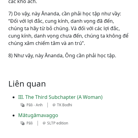
các khổ ách.
7) Do vậy, này Ānanda, cần phải học tập như vầy:
“Ðối với lợi đắc, cung kính, danh vọng đã đến,
chúng ta hãy từ bỏ chúng. Và đối với các lợi đắc,
cung kính, danh vọng chưa đến, chúng ta không để
chúng xâm chiếm tâm và an trú”.
8) Như vậy, này Ānanda, Ông cần phải học tập.
Liên quan
III. The Third Subchapter (A Woman)
|
Pāḷi - Anh
TK Bodhi
Mātugāmavaggo
|
Pāḷi
SLTP edition