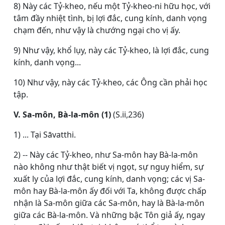
8) Này các Tỷ-kheo, nếu một Tỷ-kheo-ni hữu học, với
tâm đầy nhiệt tình, bị lợi đắc, cung kính, danh vọng
chạm đến, như vậy là chướng ngại cho vị ấy.
9) Như vậy, khổ lụy, này các Tỷ-kheo, là lợi đắc, cung
kính, danh vọng...
10) Như vậy, này các Tỷ-kheo, các Ông cần phải học
tập.
V. Sa-môn, Bà-la-môn (1)
(S.ii,236)
1) ... Tại Sāvatthi.
2) -- Này các Tỷ-kheo, như Sa-môn hay Bà-la-môn
nào không như thật biết vị ngọt, sự nguy hiểm, sự
xuất ly của lợi đắc, cung kính, danh vọng; các vị Sa-
môn hay Bà-la-môn ấy đối với Ta, không được chấp
nhận là Sa-môn giữa các Sa-môn, hay là Bà-la-môn
giữa các Bà-la-môn. Và những bậc Tôn giả ấy, ngay