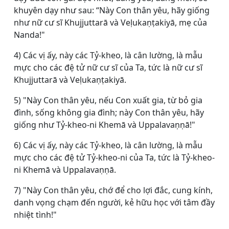
khuyên dạy như sau: “Này Con thân yêu, hãy giống
như nữ cư sĩ Khujjuttarā và Veḷukaṇṭakiyā, mẹ của
Nanda!"
4) Các vị ấy, này các Tỷ-kheo, là cân lường, là mẫu
mực cho các đệ tử nữ cư sĩ của Ta, tức là nữ cư sĩ
Khujjuttarā và Veḷukaṇṭakiyā.
5) "Này Con thân yêu, nếu Con xuất gia, từ bỏ gia
đình, sống không gia đình; này Con thân yêu, hãy
giống như Tỷ-kheo-ni Khemā và Uppalavaṇṇā!"
6) Các vị ấy, này các Tỷ-kheo, là cân lường, là mẫu
mực cho các đệ tử Tỷ-kheo-ni của Ta, tức là Tỷ-kheo-
ni Khemā và Uppalavaṇṇā.
7) "Này Con thân yêu, chớ để cho lợi đắc, cung kính,
danh vọng chạm đến người, kẻ hữu học với tâm đầy
nhiệt tình!"