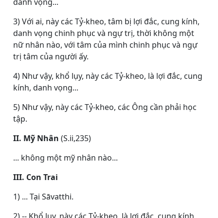
danh vọng...
3) Với ai, này các Tỷ-kheo, tâm bị lợi đắc, cung kính,
danh vọng chinh phục và ngự trị, thời không một
nữ nhân nào, với tâm của mình chinh phục và ngự
trị tâm của người ấy.
4) Như vậy, khổ lụy, này các Tỷ-kheo, là lợi đắc, cung
kính, danh vọng...
5) Như vậy, này các Tỷ-kheo, các Ông cần phải học
tập.
II. Mỹ Nhân
(S.ii,235)
... không một mỹ nhân nào...
III. Con Trai
1) ... Tại Sāvatthi.
2) -- Khổ lụy, này các Tỷ-kheo, là lợi đắc, cung kính,