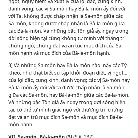
ngọt, nguy hiểm và xuất ly của lợi đắc, cung kính,
danh vọng; các vị Sa-môn hay Bà-la-môn ấy đối với
với Ta, không được chấp nhận là Sa-môn giữa các
Sa-môn, không được chấp nhận là Bà-la-môn giữa
các Bà-la-môn. Và những bậc Tôn giả ấy, ngay trong
đời sống hiện tại cũng không tự mình với thắng trì
chứng ngộ, chứng đạt và an túc mục đích của Sa-
môn hạnh và mục đích của Bà-la-môn hạnh.
3) Và những Sa-môn hay Bà-la-môn nào, này các Tỷ-
kheo, như thật biết sự tập khởi, đoạn diệt, vị ngọt...
của lợi đắc, cung kính, danh vọng; các vị Sa-môn hay
Bà-la-môn ấy đối với ta được chấp nhận là Sa-môn
giữa các Sa-môn, hay Bà-la-môn giữa các Bà-la-môn.
Và những bậc Tôn giả ấy ngay trong đời sống hiện
tại, có thể tự mình giác ngộ với thượng trí, chứng
đạt và an trú mục đích Sa-môn và mục đích Bà-la-
môn hạnh.
VII. Sa-môn, Bà-la-môn (3)
(S.ii, 237)