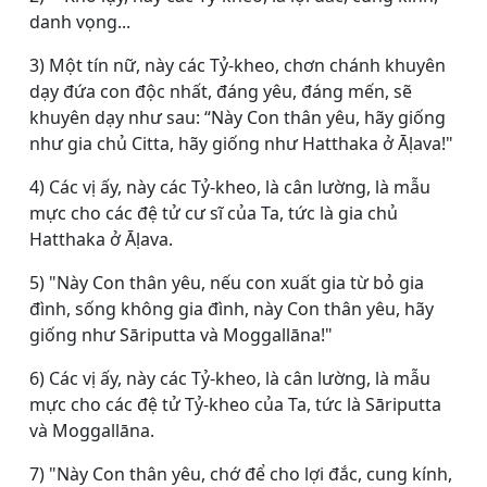
danh vọng...
3) Một tín nữ, này các Tỷ-kheo, chơn chánh khuyên
dạy đứa con độc nhất, đáng yêu, đáng mến, sẽ
khuyên dạy như sau: “Này Con thân yêu, hãy giống
như gia chủ Citta, hãy giống như Hatthaka ở Āḷava!"
4) Các vị ấy, này các Tỷ-kheo, là cân lường, là mẫu
mực cho các đệ tử cư sĩ của Ta, tức là gia chủ
Hatthaka ở Āḷava.
5) "Này Con thân yêu, nếu con xuất gia từ bỏ gia
đình, sống không gia đình, này Con thân yêu, hãy
giống như Sāriputta và Moggallāna!"
6) Các vị ấy, này các Tỷ-kheo, là cân lường, là mẫu
mực cho các đệ tử Tỷ-kheo của Ta, tức là Sāriputta
và Moggallāna.
7) "Này Con thân yêu, chớ để cho lợi đắc, cung kính,