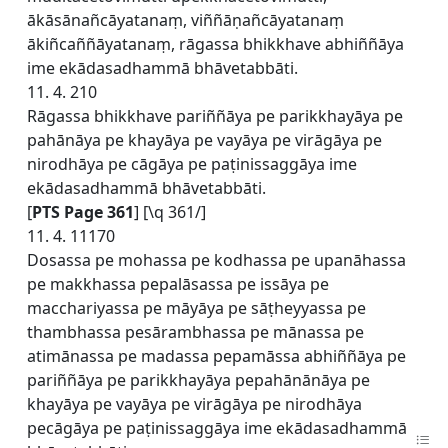
ākāsānañcāyatanaṃ, viññāṇañcāyatanaṃ
ākiñcaññāyatanaṃ, rāgassa bhikkhave abhiññāya
ime ekādasadhammā bhāvetabbāti.
11. 4. 210
Rāgassa bhikkhave pariññāya pe parikkhayāya pe
pahānāya pe khayāya pe vayāya pe virāgāya pe
nirodhāya pe cāgāya pe paṭinissaggāya ime
ekādasadhammā bhāvetabbāti.
[
PTS Page 361
] [\q 361/]
11. 4. 11170
Dosassa pe mohassa pe kodhassa pe upanāhassa
pe makkhassa pepalāsassa pe issāya pe
macchariyassa pe māyāya pe sāṭheyyassa pe
thambhassa pesārambhassa pe mānassa pe
atimānassa pe madassa pepamāssa abhiññāya pe
pariññāya pe parikkhayāya pepahānānāya pe
khayāya pe vayāya pe virāgāya pe nirodhāya
pecāgāya pe paṭinissaggāya ime ekādasadhammā