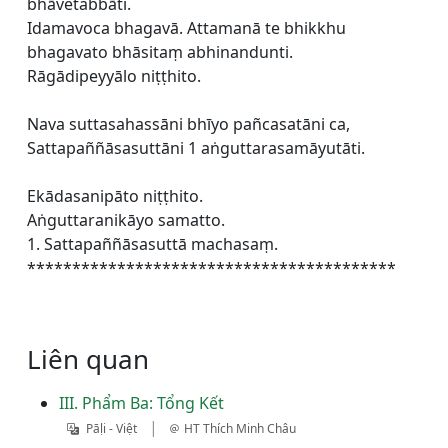
bhāvetabbāti.
Idamavoca bhagavā. Attamanā te bhikkhu
bhagavato bhāsitaṃ abhinandunti.
Rāgādipeyyālo niṭṭhito.
Nava suttasahassāni bhīyo pañcasatāni ca,
Sattapaññāsasuttāni 1 aṅguttarasamāyutāti.
Ekādasanipāto niṭṭhito.
Aṅguttaranikāyo samatto.
1. Sattapaññāsasuttā machasaṃ.
*****************************************
Liên quan
III. Phẩm Ba: Tổng Kết
|
Pāḷi - Việt
HT Thích Minh Châu