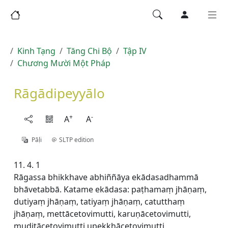
Kinh Tạng
Tăng Chi Bộ
Tập IV
Chương Mười Một Pháp
Rāgādipeyyālo
+
-
A
A
Pāḷi
SLTP edition
11. 4. 1
Rāgassa bhikkhave abhiññāya ekādasadhammā
bhāvetabbā. Katame ekādasa: paṭhamaṃ jhāṇaṃ,
dutiyaṃ jhāṇaṃ, tatiyaṃ jhāṇaṃ, catutthaṃ
jhāṇaṃ, mettācetovimutti, karuṇācetovimutti,
muditācetovimutti upekkhācetovimutti,