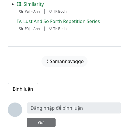
III. Similarity
|
Pāḷi - Anh
TK Bodhi
IV. Lust And So Forth Repetition Series
|
Pāḷi - Anh
TK Bodhi
Sāmaññavaggo
Bình luận
Gửi