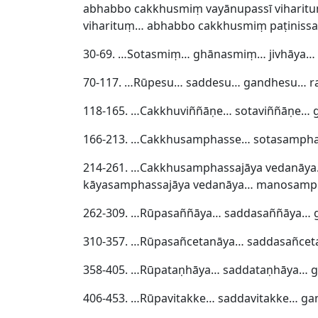
abhabbo cakkhusmiṃ vayānupassī viharit
viharituṃ… abhabbo cakkhusmiṃ paṭinissag
30-69. …Sotasmiṃ… ghānasmiṃ… jivhāya
70-117. …Rūpesu… saddesu… gandhesu… 
118-165. …Cakkhuviññāṇe… sotaviññāṇe… 
166-213. …Cakkhusamphasse… sotasamph
214-261. …Cakkhusamphassajāya vedanāya
kāyasamphassajāya vedanāya… manosamph
262-309. …Rūpasaññāya… saddasaññāya…
310-357. …Rūpasañcetanāya… saddasañce
358-405. …Rūpataṇhāya… saddataṇhāya… 
406-453. …Rūpavitakke… saddavitakke… ga