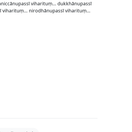
aniccānupassī viharituṃ… dukkhānupassī
ī viharituṃ… nirodhānupassī viharituṃ…