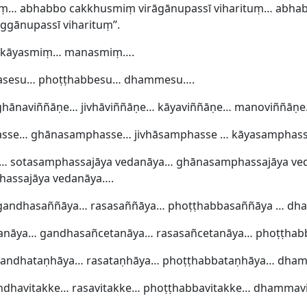
uṃ… abhabbo cakkhusmiṃ virāgānupassī viharituṃ… abha
gānupassī viharituṃ’’.
… kāyasmiṃ… manasmiṃ….
rasesu… phoṭṭhabbesu… dhammesu….
ghānaviññāṇe… jivhāviññāṇe… kāyaviññāṇe… manoviññāṇe
asse… ghānasamphasse… jivhāsamphasse … kāyasampha
… sotasamphassajāya vedanāya… ghānasamphassajāya ve
assajāya vedanāya….
 gandhasaññāya… rasasaññāya… phoṭṭhabbasaññāya … d
tanāya… gandhasañcetanāya… rasasañcetanāya… phoṭṭha
gandhataṇhāya… rasataṇhāya… phoṭṭhabbataṇhāya… dha
ndhavitakke… rasavitakke… phoṭṭhabbavitakke… dhammav