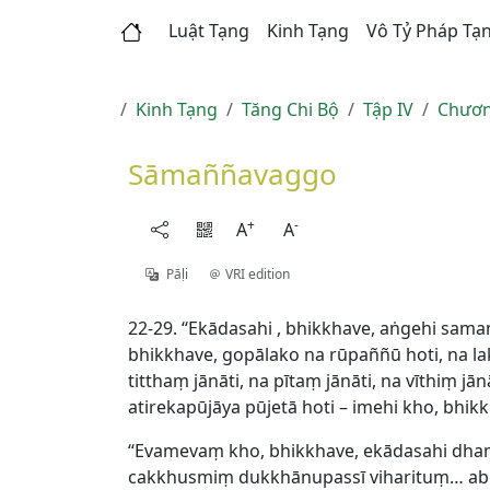
Luật Tạng
Kinh Tạng
Vô Tỷ Pháp Tạ
Kinh Tạng
Tăng Chi Bộ
Tập IV
Chươn
Sāmaññavaggo
+
-
A
A
Pāḷi
VRI edition
22-29. ‘‘Ekādasahi , bhikkhave, aṅgehi s
bhikkhave, gopālako na rūpaññū hoti, na la
titthaṃ jānāti, na pītaṃ jānāti, na vīthiṃ j
atirekapūjāya pūjetā hoti – imehi kho, b
‘‘Evamevaṃ kho, bhikkhave, ekādasahi d
cakkhusmiṃ dukkhānupassī viharituṃ… ab