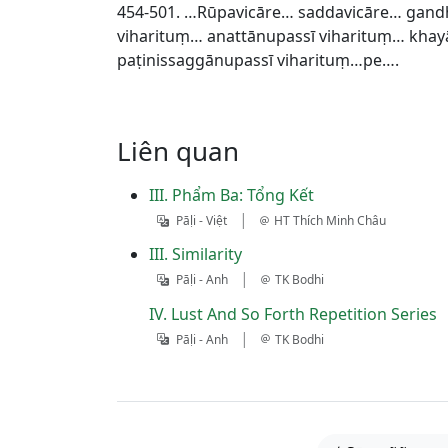
454-501. …Rūpavicāre… saddavicāre… gand
viharituṃ… anattānupassī viharituṃ… khay
paṭinissaggānupassī viharituṃ…pe….
Liên quan
III. Phẩm Ba: Tổng Kết
|
Pāḷi - Việt
HT Thích Minh Châu
III. Similarity
|
Pāḷi - Anh
TK Bodhi
IV. Lust And So Forth Repetition Series
|
Pāḷi - Anh
TK Bodhi