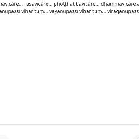
havicāre… rasavicāre… phoṭṭhabbavicāre… dhammavicāre 
ānupassī viharituṃ… vayānupassī viharituṃ… virāgānupass