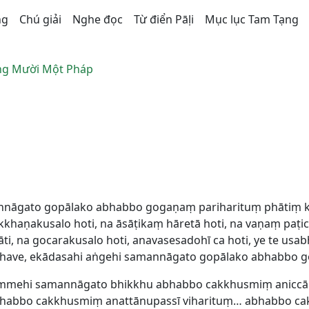
ng
Chú giải
Nghe đọc
Từ điển Pāḷi
Mục lục Tam Tạng
g Mười Một Pháp
amannāgato gopālako abhabbo gogaṇaṃ pariharituṃ phātiṃ 
kkhaṇakusalo hoti, na āsāṭikaṃ hāretā hoti, na vaṇaṃ paṭi
ānāti, na gocarakusalo hoti, anavasesadohī ca hoti, ye te us
hikkhave, ekādasahi aṅgehi samannāgato gopālako abhabbo
hammehi samannāgato bhikkhu abhabbo cakkhusmiṃ anicc
habbo cakkhusmiṃ anattānupassī viharituṃ… abhabbo ca