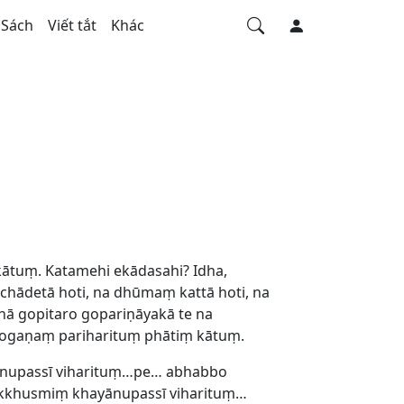
Sách
Viết tắt
Khác
kātuṃ. Katamehi ekādasahi? Idha,
cchādetā hoti, na dhūmaṃ kattā hoti, na
abhā gopitaro gopariṇāyakā te na
 gogaṇaṃ pariharituṃ phātiṃ kātuṃ.
ānupassī viharituṃ…pe… abhabbo
kkhusmiṃ khayānupassī viharituṃ…