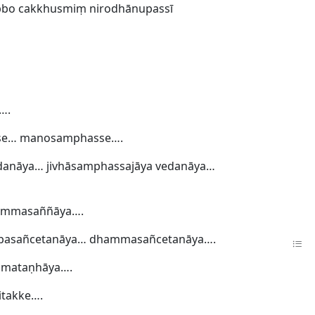
bbo cakkhusmiṃ nirodhānupassī
….
sse… manosamphasse….
danāya… jivhāsamphassajāya vedanāya…
hammasaññāya….
bbasañcetanāya… dhammasañcetanāya….
mmataṇhāya….
itakke….