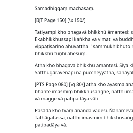
Samādhiggaṃ machasaṃ.
[BJT Page 150] [\x 150/]
Tatiyampi kho bhagavā bhikkhū āmantesi: 
Ekabhikkhussapi kaṅkhā vā vimati vā budd
vippaṭisārino ahuvattha '' sammukhībhūto 
bhikkhū tuṇhī ahesuṃ.
Atha kho bhagavā bhikkhū āmantesi. Siyā 
Satthugāravenāpi na puccheyyātha, sahāyak
[
PTS Page 080] [\q 80/] atha kho āyasmā 
bhante imasmiṃ bhikkhusaṅghe, natthi im
vā magge vā paṭipadāya vāti.
Pasādā kho tvaṃ ānanda vadesi. Ñāṇameva
Tathāgatassa, natthi imasmiṃ bhikkhusaṅ
paṭipadāya vā.