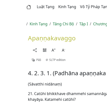
Luật Tạng
Kinh Tạng
Vô Tỷ Pháp Tạ
Kinh Tạng
Tăng Chi Bộ
Tập I
Chương
Apaṇṇakavaggo
+
-
A
A
Pāḷi
SLTP edition
4. 2. 3. 1. (Padhāna apaṇṇak
(Sāvatthi nidānaṃ)
21. Catūhi bhikkhave dhammehi samannāgat
khayāya. Katamehi catūhi?