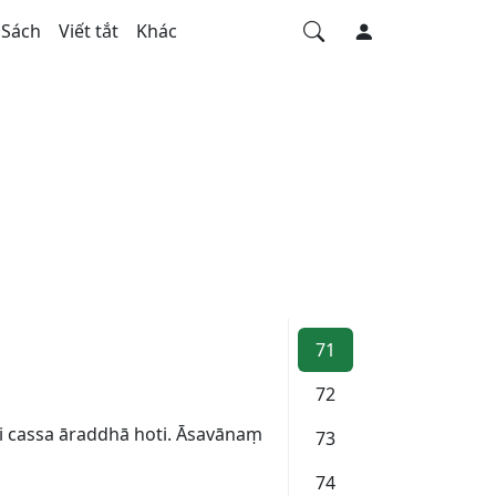
Sách
Viết tắt
Khác
71
72
 cassa āraddhā hoti. Āsavānaṃ
73
74