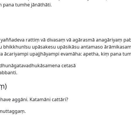
 pana tumhe jānāthāti.
yaññadeva rattiṃ vā divasaṃ vā agārasmā anagāriyaṃ pabb
su bhikkhunīsu upāsakesu upāsikāsu antamaso ārāmikasa
ācariyampi upajjhāyampi evamāha: apetha, kiṃ pana tumh
 adhunāgatavadhukāsamena cetasā
abbanti.
aṃ)
khave aggāni. Katamāni cattāri?
imuttaggaṃ.