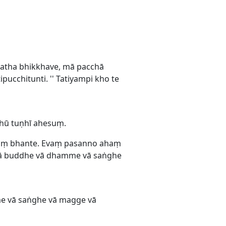
hatha bhikkhave, mā pacchā
cchitunti. '' Tatiyampi kho te
khū tuṇhī ahesuṃ.
taṃ bhante. Evaṃ pasanno ahaṃ
vā buddhe vā dhamme vā saṅghe
me vā saṅghe vā magge vā