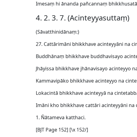
Imesaṃ hi ānanda pañcannaṃ bhikkhusatā
4. 2. 3. 7. (Acinteyyasuttaṃ)
(Sāvatthinidānaṃ:)
27. Cattārimāni bhikkhave acinteyyāni na c
Buddhānaṃ bhikkhave buddhavisayo acintey
Jhāyissa bhikkhave jhānavisayo acinteyyo 
Kammavipāko bhikkhave acinteyyo na cinte
Lokacintā bhikkhave acinteyyā na cintetab
Imāni kho bhikkhave cattāri acinteyyāni na
1. Ñātameva katthaci.
[BJT Page 152] [\x 152/]