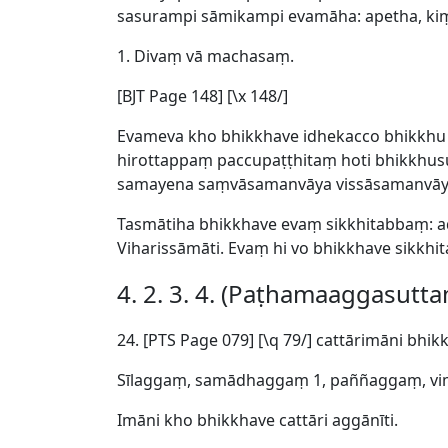
sasurampi sāmikampi evamāha: apetha, kiṃ
1. Divaṃ vā machasaṃ.
[BJT Page 148] [\x 148/]
Evameva kho bhikkhave idhekacco bhikkhu 
hirottappaṃ paccupaṭṭhitaṃ hoti bhikkhu
samayena saṃvāsamanvāya vissāsamanvāya 
Tasmātiha bhikkhave evaṃ sikkhitabbaṃ:
Viharissāmāti. Evaṃ hi vo bhikkhave sikkhit
4. 2. 3. 4. (Paṭhamaaggasutt
24. [
PTS Page 079] [\q 79/] cattārimāni bhik
Sīlaggaṃ, samādhaggaṃ 1, paññaggaṃ, v
Imāni kho bhikkhave cattāri aggānīti.