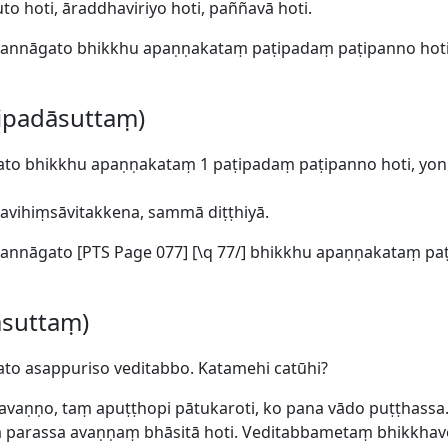
to hoti, āraddhaviriyo hoti, paññavā hoti.
nnāgato bhikkhu apaṇṇakataṃ paṭipadaṃ paṭipanno hoti, 
aṭipadāsuttaṃ)
to bhikkhu apaṇṇakataṃ 1 paṭipadaṃ paṭipanno hoti, yoni
vihiṃsāvitakkena, sammā diṭṭhiyā.
annāgato [
PTS Page 077] [\q 77/] bhikkhu apaṇṇakataṃ pa
āsuttaṃ)
o asappuriso veditabbo. Katamehi catūhi?
 avaṇṇo, taṃ apuṭṭhopi pātukaroti, ko pana vādo puṭṭhassa
a parassa avaṇṇaṃ bhāsitā hoti. Veditabbametaṃ bhikkhav