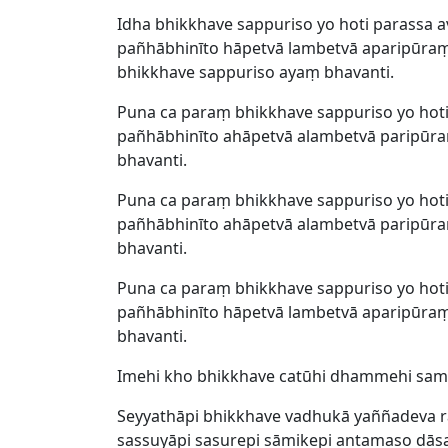
Idha bhikkhave sappuriso yo hoti parassa 
pañhābhinīto hāpetvā lambetvā aparipūraṃ
bhikkhave sappuriso ayaṃ bhavanti.
Puna ca paraṃ bhikkhave sappuriso yo hoti
pañhābhinīto ahāpetvā alambetvā paripūra
bhavanti.
Puna ca paraṃ bhikkhave sappuriso yo hoti
pañhābhinīto ahāpetvā alambetvā paripūra
bhavanti.
Puna ca paraṃ bhikkhave sappuriso yo hoti
pañhābhinīto hāpetvā lambetvā aparipūraṃ
bhavanti.
Imehi kho bhikkhave catūhi dhammehi sam
Seyyathāpi bhikkhave vadhukā yaññadeva ra
sassuyāpi sasurepi sāmikepi antamaso d