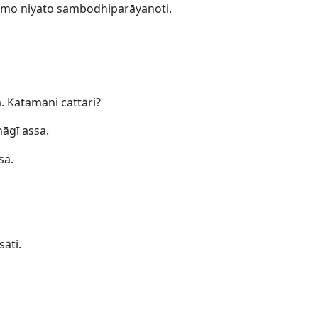
mo niyato sambodhiparāyanoti.
. Katamāni cattāri?
āgī assa.
sa.
āti.