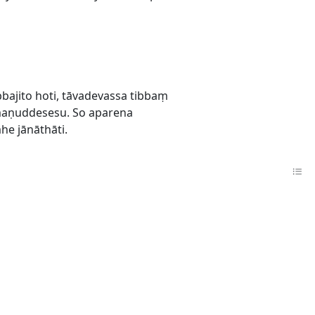
ajito hoti, tāvadevassa tibbaṃ
maṇuddesesu. So aparena
e jānāthāti.