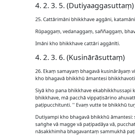
4. 2. 3. 5. (Dutiyaaggasuttaṃ)
25. Cattārimāni bhikkhave aggāni, katamāni 
Rūpaggaṃ, vedanaggaṃ, saññaggaṃ, bha
Imāni kho bhikkhave cattāri aggānīti.
4. 2. 3. 6. (Kusinārāsuttaṃ)
26. Ekaṃ samayaṃ bhagavā kusinārāyaṃ vi
kho bhagavā bhikkhū āmantesi bhikkhavoti
Siyā kho pana bhikkhave ekabhikkhussapi 
bhikkhave, mā pacchā vippaṭisārino ahuv
paṭipucchitunti. '' Evaṃ vutte te bhikkhū t
Dutiyampi kho bhagavā bhikkhū āmantesi: 
saṅghe vā magge vā paṭipadāya vā, pucchat
nāsakkhimha bhagavantaṃ sammukhā paṭipuc