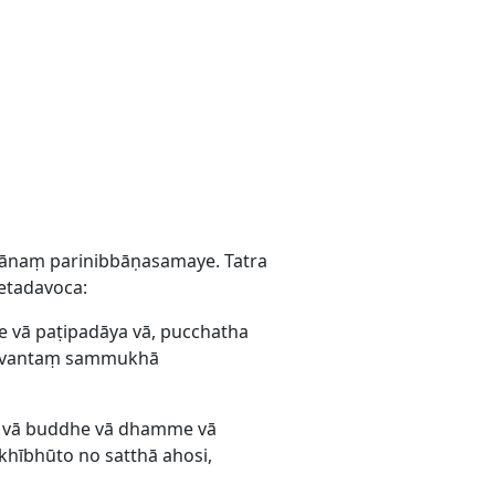
lānaṃ parinibbāṇasamaye. Tatra
etadavoca:
 vā paṭipadāya vā, pucchatha
agavantaṃ sammukhā
i vā buddhe vā dhamme vā
hībhūto no satthā ahosi,