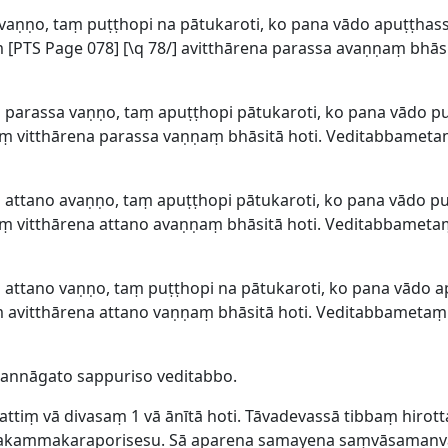
avaṇṇo, taṃ puṭṭhopi na pātukaroti, ko pana vādo apuṭṭhas
 [
PTS Page 078] [\q 78/] avitthārena parassa avaṇṇaṃ bhā
 parassa vaṇṇo, taṃ apuṭṭhopi pātukaroti, ko pana vādo p
ṃ vitthārena parassa vaṇṇaṃ bhāsitā hoti. Veditabbamet
 attano avaṇṇo, taṃ apuṭṭhopi pātukaroti, ko pana vādo p
ṃ vitthārena attano avaṇṇaṃ bhāsitā hoti. Veditabbamet
 attano vaṇṇo, taṃ puṭṭhopi na pātukaroti, ko pana vādo 
 avitthārena attano vaṇṇaṃ bhāsitā hoti. Veditabbameta
annāgato sappuriso veditabbo.
ttiṃ vā divasaṃ 1 vā ānītā hoti. Tāvadevassā tibbaṃ hiro
āsakammakaraporisesu. Sā aparena samayena saṃvāsamanv