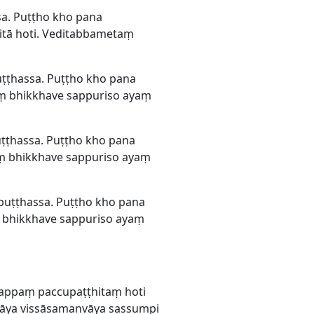
sa. Puṭṭho kho pana
sitā hoti. Veditabbametaṃ
uṭṭhassa. Puṭṭho kho pana
aṃ bhikkhave sappuriso ayaṃ
uṭṭhassa. Puṭṭho kho pana
aṃ bhikkhave sappuriso ayaṃ
apuṭṭhassa. Puṭṭho kho pana
ṃ bhikkhave sappuriso ayaṃ
ttappaṃ paccupaṭṭhitaṃ hoti
āya vissāsamanvāya sassumpi