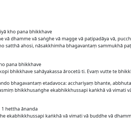
siyā kho pana bhikkhave
he vā dhamme vā saṅghe vā magge vā paṭipadāya vā, pucc
no satthā ahosi, nāsakkhimha bhagavantaṃ sammukhā paṭipu
kho pana bhikkhave
opi bhikkhave sahāyakassa ārocetū ti. Evaṃ vutte te bhik
ānando bhagavantaṃ etadavoca: acchariyaṃ bhante, abbhu
asmiṃ bhikkhusaṅghe ekabhikkhussapi kaṅkhā vā vimati 
 1 hettha ānanda
ghe ekabhikkhussapi kaṅkhā vā vimati vā buddhe vā dham