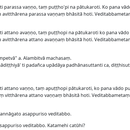
i parassa vaṇṇo, taṃ puṭṭho'pi na pātukaroti. Ko pana vā
 avitthārena parassa vaṇṇaṃ bhāsitā hoti. Veditabbamet
i attano avaṇṇo, taṃ puṭṭhopi na pātukaroti ko pana vādo
 avitthārena attano avaṇṇaṃ bhāsitā hoti. Veditabbamet
mpetvā" a. Alambitvā machasaṃ.
diṭṭhiyā' ti padañca upādāya padhānasuttanti ca, diṭṭhisut
i attano vaṇṇo, taṃ apuṭṭhopi pātukaroti, ko pana vādo p
ṃ vitthārena attano vaṇṇaṃ bhāsitā hoti. Veditabbameta
annāgato asappuriso veditabbo.
appuriso veditabbo. Katamehi catūhi?