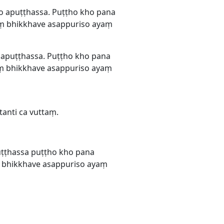
do apuṭṭhassa. Puṭṭho kho pana
aṃ bhikkhave asappuriso ayaṃ
 apuṭṭhassa. Puṭṭho kho pana
aṃ bhikkhave asappuriso ayaṃ
tanti ca vuttaṃ.
uṭṭhassa puṭṭho kho pana
ṃ bhikkhave asappuriso ayaṃ