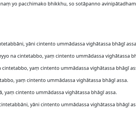
naṃ yo pacchimako bhikkhu, so sotāpanno avinipātadham
intetabbāni, yāni cintento ummādassa vighātassa bhāgī assa
yo na cintetabbo, yaṃ cintento ummādassa vighātassa bh
na cintetabbo, yaṃ cintento ummādassa vighātassa bhāgī as
tabbo, yaṃ cintento ummādassa vighātassa bhāgī assa.
bā, yaṃ cintento ummādassa vighātassa bhāgī assa.
 cintetabbāni, yāni cintento ummādassa vighātassa bhāgī ass