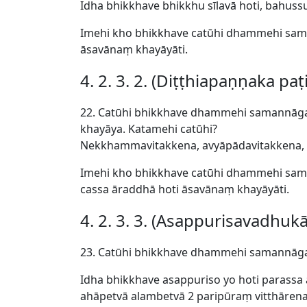
Idha bhikkhave bhikkhu sīlavā hoti, bahussu
Imehi kho bhikkhave catūhi dhammehi sama
āsavānaṃ khayāyāti.
4. 2. 3. 2. (Diṭṭhiapaṇṇaka p
22. Catūhi bhikkhave dhammehi samannāga
khayāya. Katamehi catūhi?
Nekkhammavitakkena, avyāpādavitakkena, a
Imehi kho bhikkhave catūhi dhammehi sam
cassa āraddhā hoti āsavānaṃ khayāyāti.
4. 2. 3. 3. (Asappurisavadhuk
23. Catūhi bhikkhave dhammehi samannāgat
Idha bhikkhave asappuriso yo hoti parassa
ahāpetvā alambetvā 2 paripūraṃ vitthāren