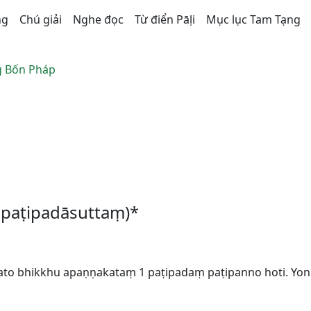
ng
Chú giải
Nghe đọc
Từ điển Pāḷi
Mục lục Tam Tạng
 Bốn Pháp
a paṭipadāsuttaṃ)*
o bhikkhu apaṇṇakataṃ 1 paṭipadaṃ paṭipanno hoti. Yoni