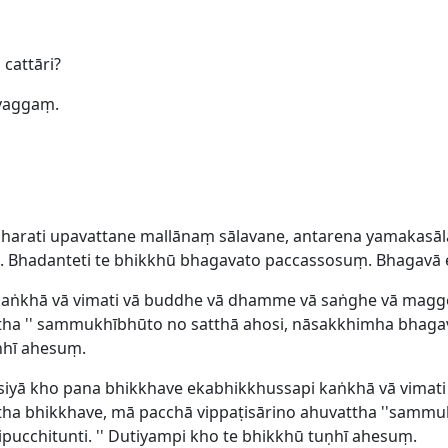
cattāri?
vaggaṃ.
harati upavattane mallānaṃ sālavane, antarena yamakasā
. Bhadanteti te bhikkhū bhagavato paccassosuṃ. Bhagavā 
kaṅkhā vā vimati vā buddhe vā dhamme vā saṅghe vā magge
attha '' sammukhībhūto no satthā ahosi, nāsakkhimha bh
uṇhī ahesuṃ.
siyā kho pana bhikkhave ekabhikkhussapi kaṅkhā vā vimat
ha bhikkhave, mā pacchā vippaṭisārino ahuvattha ''sammuk
chitunti. '' Dutiyampi kho te bhikkhū tuṇhī ahesuṃ.