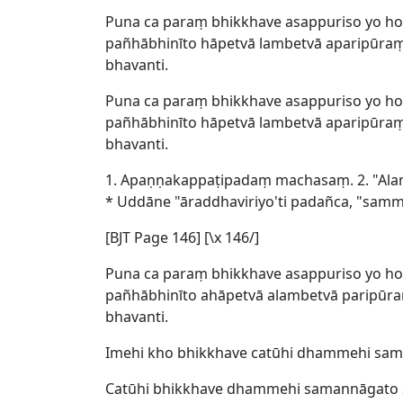
Puna ca paraṃ bhikkhave asappuriso yo hot
pañhābhinīto hāpetvā lambetvā aparipūraṃ
bhavanti.
Puna ca paraṃ bhikkhave asappuriso yo hot
pañhābhinīto hāpetvā lambetvā aparipūraṃ
bhavanti.
1. Apaṇṇakappaṭipadaṃ machasaṃ. 2. "Ala
* Uddāne "āraddhaviriyo'ti padañca, "sammā
[BJT Page 146] [\x 146/]
Puna ca paraṃ bhikkhave asappuriso yo hot
pañhābhinīto ahāpetvā alambetvā paripūra
bhavanti.
Imehi kho bhikkhave catūhi dhammehi sam
Catūhi bhikkhave dhammehi samannāgato s