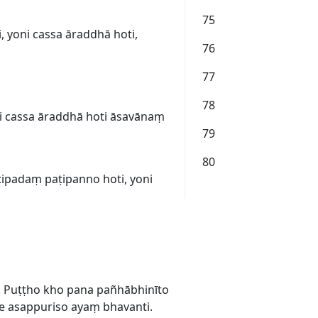
75
yoni cassa āraddhā hoti,
76
77
78
 cassa āraddhā hoti āsavānaṃ
79
80
ṭipadaṃ paṭipanno hoti, yoni
. Puṭṭho kho pana pañhābhinīto
e asappuriso ayaṃ bhavanti.