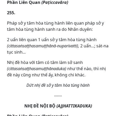
Phần Liên Quan
(Paṭiccavāra)
255.
Pháp sở y tâm hòa tùng hành liên quan pháp sở y
tâm hòa tùng hành sanh ra do Nhân duyên:
2 uẩn liên quan 1 uẩn sở y tâm hòa tùng hành
(cittasaṅsaṭṭhasamuṭṭhānā-nuparivatti),
2 uẩn...; sát-na
tục sinh...
Nhị đề hòa với tâm có tâm làm sở sanh
(cittasaṅsaṭṭhasamuṭṭhānaduka)
như thế nào, thì nhị
đề này cũng như thế ấy, không chi khác.
Dứt nhị đề sở y tâm hòa tùng hành
------
NHỊ ĐỀ NỘI BỘ
(AJJHATTIKADUKA)