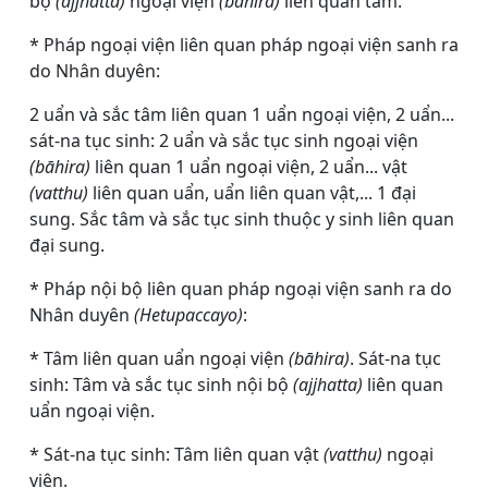
bộ
(ajjhatta)
ngoại viện
(bāhira)
liên quan tâm.
* Pháp ngoại viện liên quan pháp ngoại viện sanh ra
do Nhân duyên:
2 uẩn và sắc tâm liên quan 1 uẩn ngoại viện, 2 uẩn...
sát-na tục sinh: 2 uẩn và sắc tục sinh ngoại viện
(bāhira)
liên quan 1 uẩn ngoại viện, 2 uẩn... vật
(vatthu)
liên quan uẩn, uẩn liên quan vật,... 1 đại
sung. Sắc tâm và sắc tục sinh thuộc y sinh liên quan
đại sung.
* Pháp nội bộ liên quan pháp ngoại viện sanh ra do
Nhân duyên
(Hetupaccayo)
:
* Tâm liên quan uẩn ngoại viện
(bāhira)
. Sát-na tục
sinh: Tâm và sắc tục sinh nội bộ
(ajjhatta)
liên quan
uẩn ngoại viện.
* Sát-na tục sinh: Tâm liên quan vật
(vatthu)
ngoại
viện.