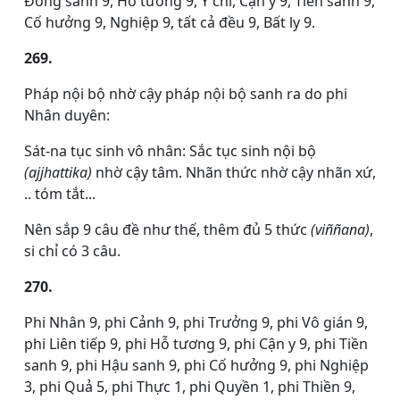
Đồng sanh 9, Hỗ tương 9, Y chỉ, Cận y 9, Tiền sanh 9,
Cố hưởng 9, Nghiệp 9, tất cả đều 9, Bất ly 9.
269.
Pháp nội bộ nhờ cậy pháp nội bộ sanh ra do phi
Nhân duyên:
Sát-na tục sinh vô nhân: Sắc tục sinh nội bộ
(ajjhattika)
nhờ cậy tâm. Nhãn thức nhờ cậy nhãn xứ,
.. tóm tắt...
Nên sắp 9 câu đề như thế, thêm đủ 5 thức
(viññana)
,
si chỉ có 3 câu.
270.
Phi Nhân 9, phi Cảnh 9, phi Trưởng 9, phi Vô gián 9,
phi Liên tiếp 9, phi Hỗ tương 9, phi Cận y 9, phi Tiền
sanh 9, phi Hậu sanh 9, phi Cố hưởng 9, phi Nghiệp
3, phi Quả 5, phi Thực 1, phi Quyền 1, phi Thiền 9,