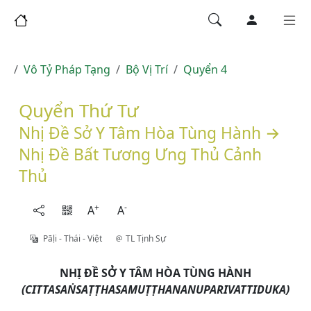
Vô Tỷ Pháp Tạng
Bộ Vị Trí
Quyển 4
Quyển Thứ Tư
Nhị Đề Sở Y Tâm Hòa Tùng Hành →
Nhị Ðề Bất Tương Ưng Thủ Cảnh
Thủ
+
-
A
A
Pāḷi - Thái - Việt
TL Tịnh Sự
NHỊ ĐỀ SỞ Y TÂM HÒA TÙNG HÀNH
(CITTASAṄSAṬṬHASAMUṬṬHANANUPARIVATTIDUKA)