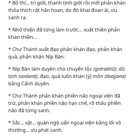
* Bố thí... trì giới, thanh tịnh giới rồi mới phản khán
thỏa thích rất hân hoan, do đó khai đoan ái, ưu
sanh ra.
* Nhớ thiện đã từng làm trước... xuất thiền phản
khán thiền...
* Chư Thánh xuất đạo phản khán đạo, phản khán
quả, phản khán Níp Bàn.
* Níp Bàn làm duyên cho chuyển tộc
(gotrabhū)
; dũ
tịnh
(vodanā)
, đạo, quả luôn khán (ý) môn
(āvajjana)
bằng Cảnh duyên.
* Chư Thánh phản khán phiền não ngoại viện đã
trừ, phản khán phiền não hạn chế, rõ thấu phiền
não đã từng sanh.
* Sắc... vật... quán ngộ uẩn ngoại viện bằng lối vô
thường... ưu phát sanh.