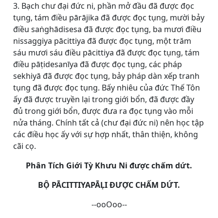
3. Bạch chư đại đức ni, phần mở đầu đã được đọc
tụng, tám điều pārājika đã được đọc tụng, mười bảy
điều saṅghādisesa đã được đọc tụng, ba mươi điều
nissaggiya pācittiya đã được đọc tụng, một trăm
sáu mươi sáu điều pācittiya đã được đọc tụng, tám
điều pāṭidesanīya đã được đọc tụng, các pháp
sekhiyā đã được đọc tụng, bảy pháp dàn xếp tranh
tụng đã được đọc tụng. Bấy nhiêu của đức Thế Tôn
ấy đã được truyền lại trong giới bổn, đã được đầy
đủ trong giới bổn, được đưa ra đọc tụng vào mỗi
nửa tháng. Chính tất cả (chư đại đức ni) nên học tập
các điều học ấy với sự hợp nhất, thân thiện, không
cãi cọ.
Phân Tích Giới Tỳ Khưu Ni được chấm dứt.
BỘ PĀCITTIYAPĀḶI ĐƯỢC CHẤM DỨT.
--ooOoo--