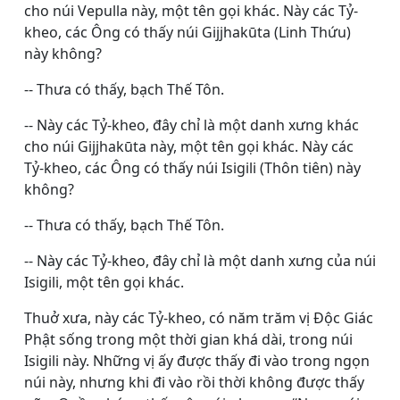
cho núi Vepulla này, một tên gọi khác. Này các Tỷ-
kheo, các Ông có thấy núi Gijjhakūta (Linh Thứu)
này không?
-- Thưa có thấy, bạch Thế Tôn.
-- Này các Tỷ-kheo, đây chỉ là một danh xưng khác
cho núi Gijjhakūta này, một tên gọi khác. Này các
Tỷ-kheo, các Ông có thấy núi Isigili (Thôn tiên) này
không?
-- Thưa có thấy, bạch Thế Tôn.
-- Này các Tỷ-kheo, đây chỉ là một danh xưng của núi
Isigili, một tên gọi khác.
Thuở xưa, này các Tỷ-kheo, có năm trăm vị Độc Giác
Phật sống trong một thời gian khá dài, trong núi
Isigili này. Những vị ấy được thấy đi vào trong ngọn
núi này, nhưng khi đi vào rồi thời không được thấy