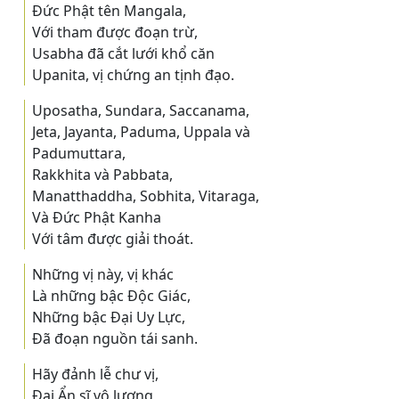
Ðức Phật tên Mangala,
Với tham được đoạn trừ,
Usabha đã cắt lưới khổ căn
Upanita, vị chứng an tịnh đạo.
Uposatha, Sundara, Saccanama,
Jeta, Jayanta, Paduma, Uppala và
Padumuttara,
Rakkhita và Pabbata,
Manatthaddha, Sobhita, Vitaraga,
Và Ðức Phật Kanha
Với tâm được giải thoát.
Những vị này, vị khác
Là những bậc Ðộc Giác,
Những bậc Ðại Uy Lực,
Ðã đoạn nguồn tái sanh.
Hãy đảnh lễ chư vị,
Ðại Ẩn sĩ vô lượng,