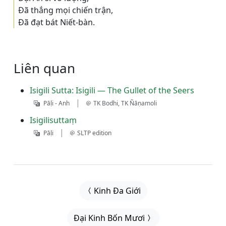
Ðã thắng mọi chiến trận,
Ðã đạt bát Niết-bàn.
Liên quan
Isigili Sutta: Isigili — The Gullet of the Seers
|
Pāḷi - Anh
TK Bodhi
,
TK Ñāṇamoli
Isigilisuttaṃ
|
Pāḷi
SLTP edition
Kinh Ða Giới
Ðại Kinh Bốn Mươi