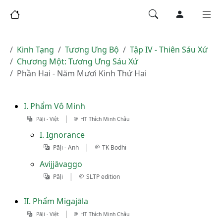
Kinh Tạng
Tương Ưng Bộ
Tập IV - Thiên Sáu Xứ
Chương Một: Tương Ưng Sáu Xứ
Phần Hai - Năm Mươi Kinh Thứ Hai
I. Phẩm Vô Minh
|
Pāḷi - Việt
HT Thích Minh Châu
I. Ignorance
|
Pāḷi - Anh
TK Bodhi
Avijjāvaggo
|
Pāḷi
SLTP edition
II. Phẩm Migajāla
|
Pāḷi - Việt
HT Thích Minh Châu