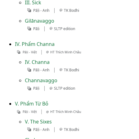
III. Sick
|
Pāḷi - Anh
TK Bodhi
Gilānavaggo
|
Pāḷi
SLTP edition
IV. Phẩm Channa
|
Pāḷi - Việt
HT Thích Minh Châu
IV. Channa
|
Pāḷi - Anh
TK Bodhi
Channavaggo
|
Pāḷi
SLTP edition
V. Phẩm Từ Bỏ
|
Pāḷi - Việt
HT Thích Minh Châu
V. The Sixes
|
Pāḷi - Anh
TK Bodhi