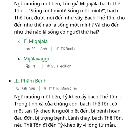
Ngồi xuống một bên, Tôn giả Migajāla bạch Thế
Tôn: -- “Sống một mình! Sống một mình!”, bạch
Thế Tôn, được nói đến như vậy. Bạch Thế Tôn, cho
đến như thế nào là sống một mình? Và cho đến
như thế nào là sống có người thứ hai?
II. Migajāla
|
Pāḷi - Anh
TK Bodhi
Mijālavaggo
|
Pāḷi
SLTP edition
III. Phẩm Bệnh
|
Pāḷi - Việt
HT Thích Minh Châu
Ngồi xuống một bên, Tỷ-kheo ấy bạch Thế Tôn: --
Trong tịnh xá của chúng con, bạch Thế Tôn, có
một tân Tỷ-kheo ít người biết đến, bị bệnh hoạn,
đau đớn, bị trọng bệnh. Lành thay, bạch Thế Tôn,
nếu Thế Tôn đi đến Tỷ-kheo ấy vì lòng từ mẫn.