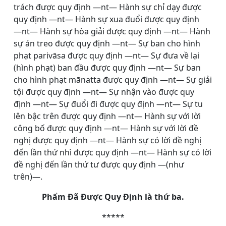
trách được quy định ―nt― Hành sự chỉ dạy được
quy định ―nt― Hành sự xua đuổi được quy định
―nt― Hành sự hòa giải được quy định ―nt― Hành
sự án treo được quy định ―nt― Sự ban cho hình
phạt parivāsa được quy định ―nt― Sự đưa về lại
(hình phạt) ban đầu được quy định ―nt― Sự ban
cho hình phạt mānatta được quy định ―nt― Sự giải
tội được quy định ―nt― Sự nhận vào được quy
định ―nt― Sự đuổi đi được quy định ―nt― Sự tu
lên bậc trên được quy định ―nt― Hành sự với lời
công bố được quy định ―nt― Hành sự với lời đề
nghị được quy định ―nt― Hành sự có lời đề nghị
đến lần thứ nhì được quy định ―nt― Hành sự có lời
đề nghị đến lần thứ tư được quy định ―(như
trên)―.
Phẩm Đã Được Quy Định là thứ ba.
*****