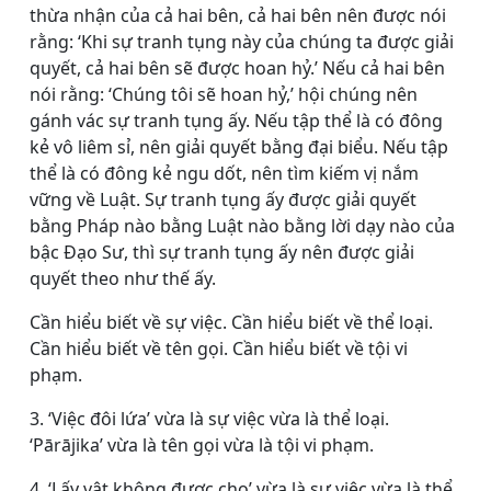
thừa nhận của cả hai bên, cả hai bên nên được nói
rằng: ‘Khi sự tranh tụng này của chúng ta được giải
quyết, cả hai bên sẽ được hoan hỷ.’ Nếu cả hai bên
nói rằng: ‘Chúng tôi sẽ hoan hỷ,’ hội chúng nên
gánh vác sự tranh tụng ấy. Nếu tập thể là có đông
kẻ vô liêm sỉ, nên giải quyết bằng đại biểu. Nếu tập
thể là có đông kẻ ngu dốt, nên tìm kiếm vị nắm
vững về Luật. Sự tranh tụng ấy được giải quyết
bằng Pháp nào bằng Luật nào bằng lời dạy nào của
bậc Đạo Sư, thì sự tranh tụng ấy nên được giải
quyết theo như thế ấy.
Cần hiểu biết về sự việc. Cần hiểu biết về thể loại.
Cần hiểu biết về tên gọi. Cần hiểu biết về tội vi
phạm.
3. ‘Việc đôi lứa’ vừa là sự việc vừa là thể loại.
‘Pārājika’ vừa là tên gọi vừa là tội vi phạm.
4. ‘Lấy vật không được cho’ vừa là sự việc vừa là thể