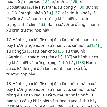
nào? - Sự nhận vào,
[127]
sự mời ra,
[128]
lễ
Uposatha,
[129]
lễ Pavāraṇā, sự đồng ý,
[130]
sự cho
lại,
[131]
sự ghi nhận (tội),
[132]
việc dời lui (ngày lễ
Pavāraṇā), và hành sự có sự khác biệt về tướng
trạng là thứ chín.
[133]
Hành sự với lời đề nghị hành
xử chín trường hợp này.
17. Hành sự có lời đề nghị đến lần thứ nhì hành xử
bảy trường hợp nào? - Sự nhận vào, sự mời ra,
[134]
sự đồng ý,
[135]
sự ban cho,
[136]
sự thâu hồi
(Kaṭhina), sự xác định (nền đất),
[137]
và hành sự có
sự khác biệt về tướng trạng là thứ bảy.
[138]
Hành
sự có lời đề nghị đến lần thứ nhì hành xử bảy
trường hợp này.
18. Hành sự có lời đề nghị đến lần thứ tư hành xử
bảy trường hợp nào? - Sự nhận vào, sự mời ra, sự
đồng ý, sự ban cho, sự kềm chế, sự nhắc nhở, và
hành sự có sự khác biệt về tướng trạng là thứ bảy.
[139]
Hành sự có lời đề nghị đến lần thứ tư hành xử