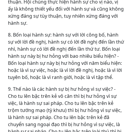
thuận. Hội chúng thực hiện hành sự cho vị nào, vị
ấy là không thiết yếu đối với hành sự và cũng không
xứng đáng sự tùy thuận, tuy nhiên xứng đáng với
hành sự.
8. Bốn loại hành sự: hành sự với lời công bố, hành
sự với lời đề nghị, hành sự có lời đề nghị đến lần thứ
nhì, hành sự có lời đề nghị đến lần thứ tư. Bốn loại
hành sự này bị hư hỏng với bao nhiêu biểu hiện? -
Bốn loại hành sự này bị hư hỏng với năm biểu hiện:
hoặc là vì sự việc, hoặc là vì lời đề nghị, hoặc là vì lời
tuyên bố, hoặc là vì ranh giới, hoặc là vì tập thể.
9. Thế nào là các hành sự bị hư hỏng vì sự việc? -
Cho tu lên bậc trên kẻ vô căn thì bị hư hỏng vì sự
việc, là hành sự sai pháp. Cho tu lên bậc trên kẻ
trộm tướng mạo (tỳ khưu) thì bị hư hỏng vì sự việc,
là hành sự sai pháp. Cho tu lên bậc trên kẻ đã
chuyển sang ngoại đạo thì bị hư hỏng vì sự việc, là
hành sự sai pháp. Cho tu lên bậc trên loài thú thì bị