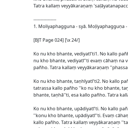
Tatra kallaṃ veyyākaraṇaṃ 'saḷāyatanapacc
----------------
1. Moliyaphagguna - syā. Moḷiyaphagguṇa -
[BJT Page 024] [\x 24/]
Ko nu kho bhante, vediyatī'ti1. No kallo pa
nu kho bhante, vediyatī''ti evaṃ cāhaṃ na
pañho. Tatra kallaṃ veyyākaraṇaṃ ''phassa
Ko nu kho bhante, taṇhīyatī'ti2. No kallo pa
tatrassa kallo pañho ''ko nu kho bhante, 
bhante, taṇhā''ti, esa kallo pañho. Tatra 
Ko nu kho bhante, upādiyatī'ti. No kallo pa
''konu kho bhante, upādiyatī''ti. Evaṃ cā
kallo pañho. Tatra kallaṃ veyyākaraṇaṃ ''