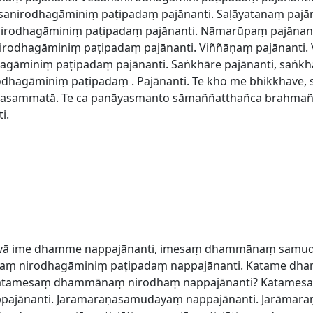
ssanirodhagāminiṃ paṭipadaṃ pajānanti. Saḷāyatanaṃ pajā
anirodhagāminiṃ paṭipadaṃ pajānanti. Nāmarūpaṃ pajāna
rodhagāminiṃ paṭipadaṃ pajānanti. Viññāṇaṃ pajānanti.
agāminiṃ paṭipadaṃ pajānanti. Saṅkhāre pajānanti, saṅk
odhagāminiṃ paṭipadaṃ . Pajānanti. Te kho me bhikkhave
sammatā. Te ca panāyasmanto sāmaññatthañca brahmañ
i.
aṇā vā ime dhamme nappajānanti, imesaṃ dhammānaṃ sam
aṃ nirodhagāminiṃ paṭipadaṃ nappajānanti. Katame dh
atamesaṃ dhammānaṃ nirodhaṃ nappajānanti? Katame
pajānanti. Jaramaraṇasamudayaṃ nappajānanti. Jarāmara