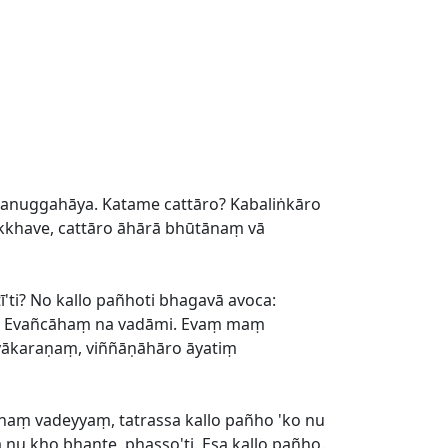
ā anuggahāya. Katame cattāro? Kabaliṅkāro
kkhave, cattāro āhārā bhūtānaṃ vā
i? No kallo pañhoti bhagavā avoca:
ī'ti. Evañcāhaṃ na vadāmi. Evaṃ maṃ
yyākaraṇaṃ, viññāṇāhāro āyatiṃ
cāhaṃ vadeyyaṃ, tatrassa kallo pañho 'ko nu
u kho bhante, phasso'ti. Esa kallo pañho.