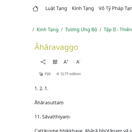
Luật Tạng
Kinh Tạng
Vô Tỷ Pháp Tạ
Kinh Tạng
Tương Ưng Bộ
Tập II - Thi
Āhāravaggo
+
-
A
A
Pāḷi
SLTP edition
1. 2. 1.
Āhārasuttaṃ
11. Sāvatthiyaṃ-
Cattārome bhikkhave, āhārā bhūtānaṃ vā s