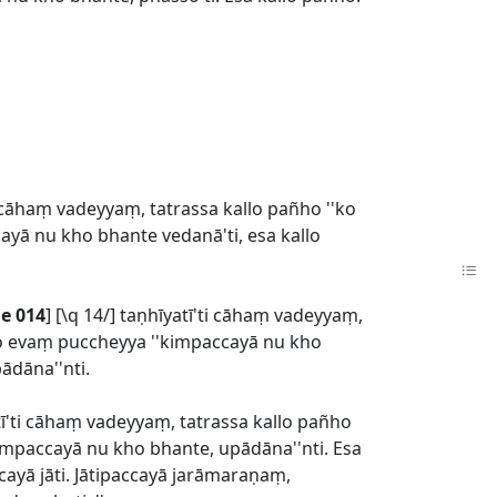
i cāhaṃ vadeyyaṃ, tatrassa kallo pañho ''ko
ā nu kho bhante vedanā'ti, esa kallo
e 014
] [\q 14/] taṇhīyatī'ti cāhaṃ vadeyyaṃ,
yo evaṃ puccheyya ''kimpaccayā nu kho
ādāna''nti.
tī'ti cāhaṃ vadeyyaṃ, tatrassa kallo pañho
mpaccayā nu kho bhante, upādāna''nti. Esa
yā jāti. Jātipaccayā jarāmaraṇaṃ,