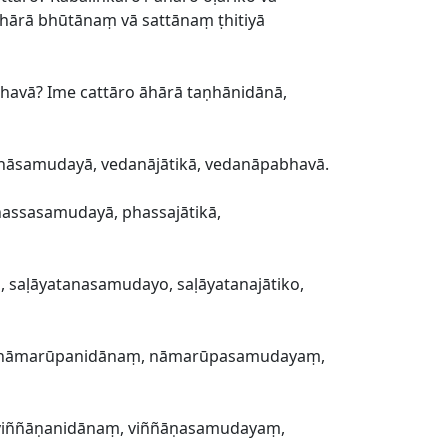
hārā bhūtānaṃ vā sattānaṃ ṭhitiyā
abhavā? Ime cattāro āhārā taṇhānidānā,
nāsamudayā, vedanājātikā, vedanāpabhavā.
assasamudayā, phassajātikā,
 saḷāyatanasamudayo, saḷāyatanajātiko,
aṃ nāmarūpanidānaṃ, nāmarūpasamudayaṃ,
viññāṇanidānaṃ, viññāṇasamudayaṃ,