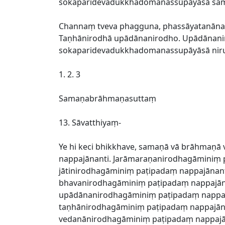
sokaparidevadukkhadomanassūpāyāsā sambh
Channaṃ tveva phagguna, phassāyatanānaṃ
Taṇhānirodhā upādānanirodho. Upādānanir
sokaparidevadukkhadomanassupāyāsā nirujj
1. 2. 3
Samaṇabrāhmaṇasuttaṃ
13. Sāvatthiyaṃ-
Ye hi keci bhikkhave, samaṇā vā brāhmaṇ
nappajānanti. Jarāmaraṇanirodhagāminiṃ pa
jātinirodhagāminiṃ paṭipadaṃ nappajānan
bhavanirodhagāminiṃ paṭipadaṃ nappajān
upādānanirodhagāminiṃ paṭipadaṃ nappajā
taṇhānirodhagāminiṃ paṭipadaṃ nappajāna
vedanānirodhagāminiṃ paṭipadaṃ nappajān