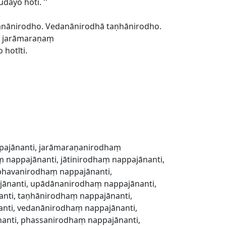
ayo hoti. ''
nānirodho. Vedanānirodhā taṇhānirodho.
ā jarāmaraṇaṃ
hotīti.
pajānanti, jarāmaraṇanirodhaṃ
 nappajānanti, jātinirodhaṃ nappajānanti,
bhavanirodhaṃ nappajānanti,
ānanti, upādānanirodhaṃ nappajānanti,
ti, taṇhānirodhaṃ nappajānanti,
nti, vedanānirodhaṃ nappajānanti,
nti, phassanirodhaṃ nappajānanti,