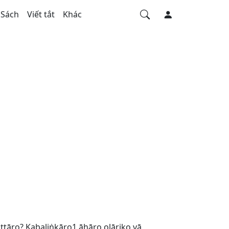
Sách
Viết tắt
Khác
tāro? Kabaliṅkāro1 āhāro oḷāriko vā