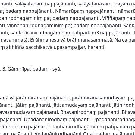
anti. Saḷāyatanaṃ nappajānanti, saḷāyatanasamudayaṃ na
 paṭipadaṃ nappajānanti. Nāmarūpaṃ nappajānanti, nāma
anirodhagāminiṃ paṭipadaṃ nappajānanti. Viññāṇaṃ nap
nti, viññāṇanirodhagāminiṃ paṭipadaṃ nappajānanti. Saṅ
nti, saṅkhāranirodhagāminiṃ paṭipadaṃ3 nappajānanti. [
aṇasammatā. Brāhmaṇesu vā brāhmaṇasammatā. Na ca pa
 abhiññā sacchikatvā upasampajja viharanti.
ṃ. 3. Gāminīpaṭipadaṃ - syā.
maṇā vā jarāmaraṇaṃ pajānanti, jarāmaraṇasamudayaṃ paj
nti. Jātiṃ pajānanti, jātisamudayaṃ pajānanti. Jātinirod
havasamudayaṃ pajānanti. Bhavanirodhaṃ pajānanti. Bhav
ajānanti. Upādānanirodhaṃ pajānanti. Upādānanirodhag
hānirodhaṃ pajānanti. Taṇhānirodhagāminiṃ paṭipadaṃ paj
aṃ pajānanti. Vedanānirodhagāminī paṭipadaṃ pajānanti