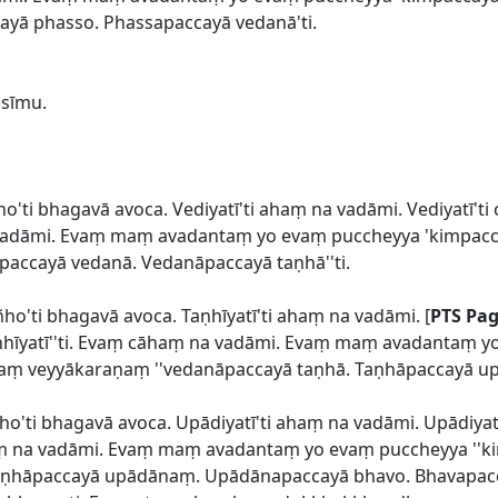
ayā phasso. Phassapaccayā vedanā'ti.
 sīmu.
ñho'ti bhagavā avoca. Vediyatī'ti ahaṃ na vadāmi. Vediyatī't
 vadāmi. Evaṃ maṃ avadantaṃ yo evaṃ puccheyya 'kimpaccay
paccayā vedanā. Vedanāpaccayā taṇhā''ti.
ñho'ti bhagavā avoca. Taṇhīyatī'ti ahaṃ na vadāmi. [
PTS Pag
taṇhīyatī''ti. Evaṃ cāhaṃ na vadāmi. Evaṃ maṃ avadantaṃ 
kallaṃ veyyākaraṇaṃ ''vedanāpaccayā taṇhā. Taṇhāpaccayā up
ñho'ti bhagavā avoca. Upādiyatī'ti ahaṃ na vadāmi. Upādiya
haṃ na vadāmi. Evaṃ maṃ avadantaṃ yo evaṃ puccheyya ''ki
taṇhāpaccayā upādānaṃ. Upādānapaccayā bhavo. Bhavapacca