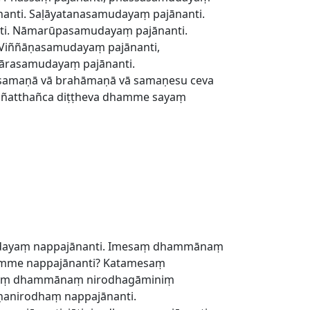
nanti. Saḷāyatanasamudayaṃ pajānanti.
nti. Nāmarūpasamudayaṃ pajānanti.
 Viññāṇasamudayaṃ pajānanti,
hārasamudayaṃ pajānanti.
, samaṇā vā brahāmaṇā vā samaṇesu ceva
ñatthañca diṭṭheva dhamme sayaṃ
udayaṃ nappajānanti. Imesaṃ dhammānaṃ
amme nappajānanti? Katamesaṃ
saṃ dhammānaṃ nirodhagāminiṃ
ṇanirodhaṃ nappajānanti.