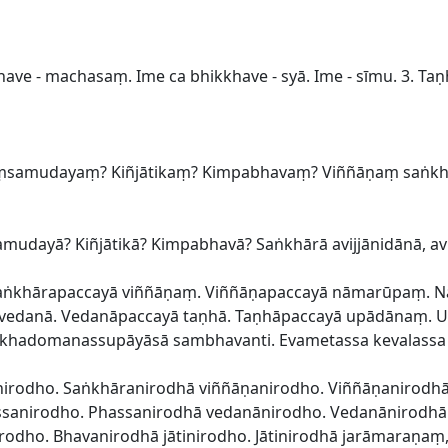
khave - machasaṃ. Ime ca bhikkhave - syā. Ime - sīmu. 3. Ta
Kiṃsamudayaṃ? Kiñjātikaṃ? Kimpabhavaṃ? Viññāṇaṃ saṅk
udayā? Kiñjātikā? Kimpabhavā? Saṅkhārā avijjānidānā, avijj
ā. Saṅkhārapaccayā viññāṇaṃ. Viññāṇapaccayā nāmarūpaṃ. 
 vedanā. Vedanāpaccayā taṇhā. Taṇhāpaccayā upādānaṃ. U
kkhadomanassupāyāsā sambhavanti. Evametassa kevalass
ranirodho. Saṅkhāranirodhā viññāṇanirodho. Viññāṇaniro
ssanirodho. Phassanirodhā vedanānirodho. Vedanānirodhā
odho. Bhavanirodhā jātinirodho. Jātinirodhā jarāmaraṇ