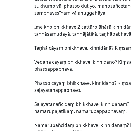
sukhumo vā, phasso dutiyo, manosañcetanā 
sambhavesīnaṃ vā anuggahāya.
Ime kho bhikkhave,2 cattāro āhārā kinnid
taṇhāsamudayā, taṇhājātikā, taṇhāpabhav
Taṇhā cāyaṃ bhikkhave, kinnidānā? Kiṃsam
Vedanā cāyaṃ bhikkhave, kinnidāno? Kiṃsa
phassappabhavā.
Phasso cāyaṃ bhikkhave, kinnidāno? Kiṃsa
saḷāyatanappabhavo.
Saḷāyatanañcidaṃ bhikkhave, kinnidāna
nāmarūpajātikaṃ, nāmarūpappabhavaṃ.
Nāmarūpañcidaṃ bhikkhave, kinnidānaṃ?