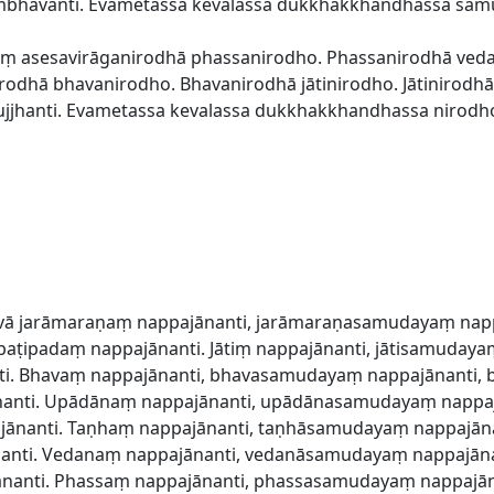
avanti. Evametassa kevalassa dukkhakkhandhassa samud
 asesavirāganirodhā phassanirodho. Phassanirodhā veda
odhā bhavanirodho. Bhavanirodhā jātinirodho. Jātinirodh
hanti. Evametassa kevalassa dukkhakkhandhassa nirodho 
ā vā jarāmaraṇaṃ nappajānanti, jarāmaraṇasamudayaṃ nap
ṭipadaṃ nappajānanti. Jātiṃ nappajānanti, jātisamudayaṃ
ti. Bhavaṃ nappajānanti, bhavasamudayaṃ nappajānanti, 
anti. Upādānaṃ nappajānanti, upādānasamudayaṃ nappaj
nanti. Taṇhaṃ nappajānanti, taṇhāsamudayaṃ nappajānan
nti. Vedanaṃ nappajānanti, vedanāsamudayaṃ nappajāna
anti. Phassaṃ nappajānanti, phassasamudayaṃ nappajāna