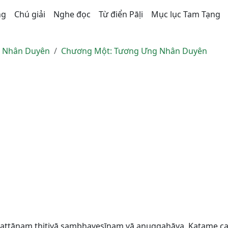
ng
Chú giải
Nghe đọc
Từ điển Pāḷi
Mục lục Tam Tạng
ên Nhân Duyên
Chương Một: Tương Ưng Nhân Duyên
attānaṃ ṭhitiyā sambhavesīnaṃ vā anuggahāya. Katame cat