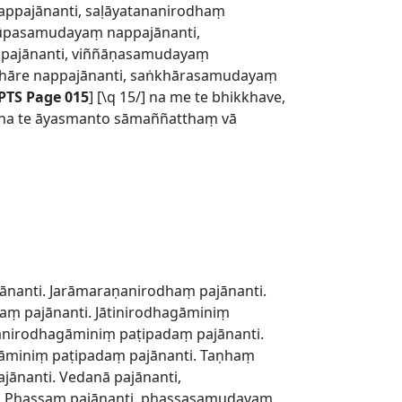
ppajānanti, saḷāyatananirodhaṃ
rūpasamudayaṃ nappajānanti,
pajānanti, viññāṇasamudayaṃ
khāre nappajānanti, saṅkhārasamudayaṃ
PTS Page 015
] [\q 15/] na me te bhikkhave,
na te āyasmanto sāmaññatthaṃ vā
ānanti. Jarāmaraṇanirodhaṃ pajānanti.
haṃ pajānanti. Jātinirodhagāminiṃ
anirodhagāminiṃ paṭipadaṃ pajānanti.
āminiṃ paṭipadaṃ pajānanti. Taṇhaṃ
ānanti. Vedanā pajānanti,
. Phassaṃ pajānanti, phassasamudayaṃ