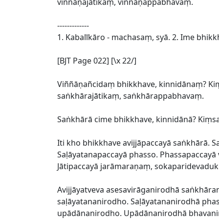
viññāṇajātikaṃ, viññāṇappabhavaṃ.
-------------
1. Kabalīkāro - machasaṃ, syā. 2. Ime bhik
[BJT Page 022] [\x 22/]
Viññāṇañcidaṃ bhikkhave, kinnidānaṃ? 
saṅkhārajātikaṃ, saṅkhārappabhavaṃ.
Saṅkhārā cime bhikkhave, kinnidānā? Kiṃsam
Iti kho bhikkhave avijjāpaccayā saṅkhār
Saḷāyatanapaccayā phasso. Phassapaccayā
Jātipaccayā jarāmaraṇaṃ, sokaparidevadu
Avijjāyatveva asesavirāganirodhā saṅkhā
saḷāyatananirodho. Saḷāyatananirodhā pha
upādānanirodho. Upādānanirodhā bhavanir