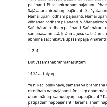
pajānanti. Phassanirodhaṃ pajānanti. Pha
Saḷāyatananirodhaṃ pajānanti. Saḷāyatan
Nāmarūpanirodhaṃ pajānanti. Nāmarūpani
viññāṇanirodhaṃ pajānanti. Viññāṇanirodh
Saṅkhāranirodhaṃ pajānanti. Saṅkhāranir
samaṇasammatā. Brāhmaṇesu ca brāhmaṇa
abhiññā sacchikatvā upasampajja viharantī't
1. 2. 4.
Dutiyasamaṇabrāhmaṇasuttaṃ
14 Sāvatthiyaṃ-
Ye hi keci bhikkhave, samaṇā vā brāhm
nirodhaṃ nappajānanti. Imesaṃ dhammān
dhammānaṃ samudayaṃ nappajānanti? K
paṭipadaṃ nappajānanti? Jarāmaraṇaṃ nap