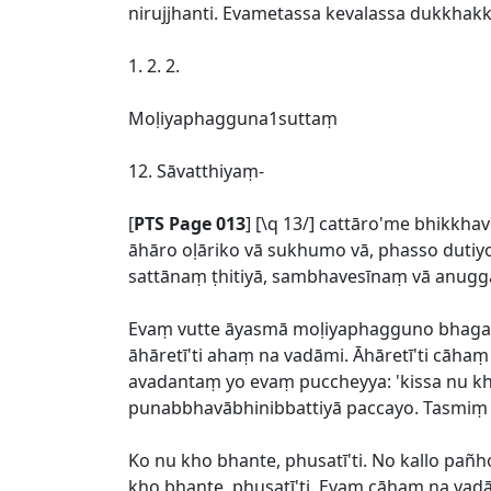
nirujjhanti. Evametassa kevalassa dukkhakk
1. 2. 2.
Moḷiyaphagguna1suttaṃ
12. Sāvatthiyaṃ-
[
PTS Page 013
] [\q 13/] cattāro'me bhikkh
āhāro oḷāriko vā sukhumo vā, phasso dutiy
sattānaṃ ṭhitiyā, sambhavesīnaṃ vā anugg
Evaṃ vutte āyasmā moḷiyaphagguno bhagava
āhāretī'ti ahaṃ na vadāmi. Āhāretī'ti cāha
avadantaṃ yo evaṃ puccheyya: 'kissa nu kh
punabbhavābhinibbattiyā paccayo. Tasmiṃ b
Ko nu kho bhante, phusatī'ti. No kallo pañh
kho bhante, phusatī'ti. Evaṃ cāhaṃ na vad