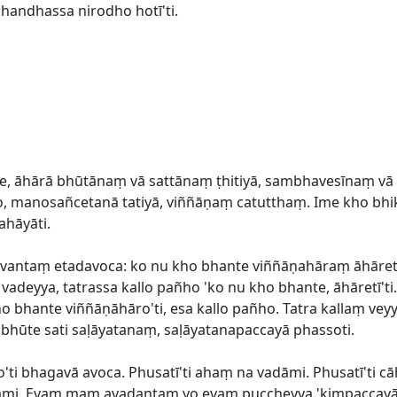
handhassa nirodho hotī'ti.
ave, āhārā bhūtānaṃ vā sattānaṃ ṭhitiyā, sambhavesīnaṃ v
o, manosañcetanā tatiyā, viññāṇaṃ catutthaṃ. Ime kho bhi
ahāyāti.
ntaṃ etadavoca: ko nu kho bhante viññāṇahāraṃ āhāretī't
ṃ vadeyya, tatrassa kallo pañho 'ko nu kho bhante, āhāret
o bhante viññāṇāhāro'ti, esa kallo pañho. Tatra kallaṃ ve
hūte sati saḷāyatanaṃ, saḷāyatanapaccayā phassoti.
o'ti bhagavā avoca. Phusatī'ti ahaṃ na vadāmi. Phusatī'ti 
āmi. Evaṃ maṃ avadantaṃ yo evaṃ puccheyya 'kimpaccayā n