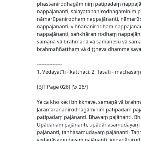
phassanirodhagāminiṃ paṭipadaṃ nappajān
nappajānanti, saḷāyatananirodhagāminiṃ
nāmarūpanirodhaṃ nappajānanti, nāmarūp
nappajānanti, viññāṇanirodhaṃ nappajāna
nappajānanti, saṅkhāranirodhaṃ nappajāna
samaṇā vā brāhmaṇā vā samaṇesu vā sam
brahmaññatthaṃ vā diṭṭheva dhamme sayaṃ
----------------
1. Vedayatīti - katthaci. 2. Tasati - machasa
[BJT Page 026] [\x 26/]
Ye ca kho keci bhikkhave, samaṇā vā brah
Jarāmaraṇanirodhagāminiṃ paṭipadaṃ pajāna
paṭipadaṃ pajānanti. Bhavaṃ pajānanti. B
Upādanaṃ pajānanti, upādānasamudayaṃ p
pajānanti, taṇhāsamudayaṃ pajānanti. Taṇ
vedanāsamudayaṃ pajānanti. Vedanānirodh