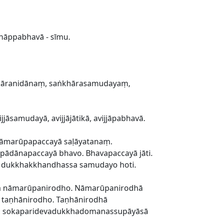
ṇhāppabhavā - sīmu.
hāranidānaṃ, saṅkhārasamudayaṃ,
āsamudayā, avijjājātikā, avijjāpabhavā.
Nāmarūpapaccayā saḷāyatanaṃ.
pādānapaccayā bhavo. Bhavapaccayā jāti.
a dukkhakkhandhassa samudayo hoti.
dhā nāmarūpanirodho. Nāmarūpanirodhā
 taṇhānirodho. Taṇhānirodhā
aṃ, sokaparidevadukkhadomanassupāyāsā