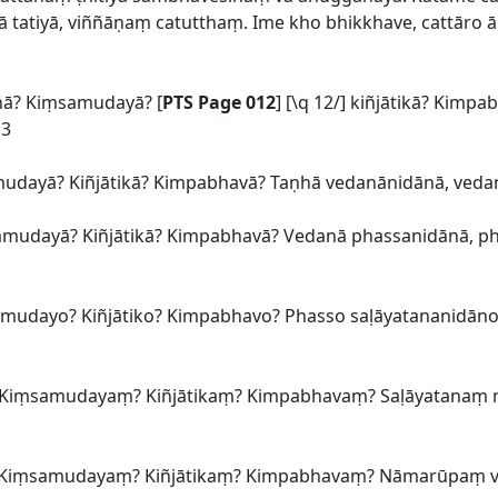
tatiyā, viññāṇaṃ catutthaṃ. Ime kho bhikkhave, cattāro ā
ānā? Kiṃsamudayā? [
PTS Page 012
] [\q 12/] kiñjātikā? Kimp
ā3
udayā? Kiñjātikā? Kimpabhavā? Taṇhā vedanānidānā, veda
mudayā? Kiñjātikā? Kimpabhavā? Vedanā phassanidānā, ph
mudayo? Kiñjātiko? Kimpabhavo? Phasso saḷāyatananidāno,
ṃ? Kiṃsamudayaṃ? Kiñjātikaṃ? Kimpabhavaṃ? Saḷāyatan
 Kiṃsamudayaṃ? Kiñjātikaṃ? Kimpabhavaṃ? Nāmarūpaṃ 