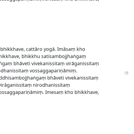
 bhikkhave, cattāro yogā. Imāsaṃ kho
bhikkhave, bhikkhu satisambojjhaṅgaṃ
gaṃ bhāveti vivekanissitaṃ virāganissitaṃ
rodhanissitaṃ vossaggapariṇāmiṃ.
addhisambojjhaṅgaṃ bhāveti vivekanissitaṃ
irāganissitaṃ nirodhanissitaṃ
vossaggapariṇāmiṃ. Imesaṃ kho bhikkhave,