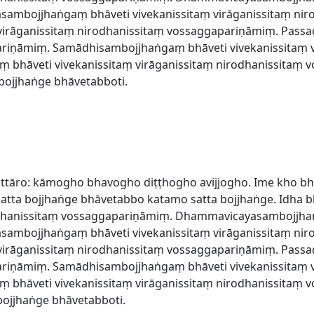
asambojjhaṅgaṃ bhāveti vivekanissitaṃ virāganissitaṃ ni
 virāganissitaṃ nirodhanissitaṃ vossaggapariṇāmiṃ. Pass
ariṇāmiṃ. Samādhisambojjhaṅgaṃ bhāveti vivekanissitaṃ v
bhāveti vivekanissitaṃ virāganissitaṃ nirodhanissitaṃ 
ojjhaṅge bhāvetabboti.
attāro: kāmogho bhavogho diṭṭhogho avijjogho. Ime kho bh
tta bojjhaṅge bhāvetabbo katamo satta bojjhaṅge. Idha 
rodhanissitaṃ vossaggapariṇāmiṃ. Dhammavicayasambojjhaṅ
asambojjhaṅgaṃ bhāveti vivekanissitaṃ virāganissitaṃ ni
 virāganissitaṃ nirodhanissitaṃ vossaggapariṇāmiṃ. Pass
ariṇāmiṃ. Samādhisambojjhaṅgaṃ bhāveti vivekanissitaṃ v
bhāveti vivekanissitaṃ virāganissitaṃ nirodhanissitaṃ 
ojjhaṅge bhāvetabboti.