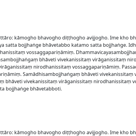
attāro: kāmogho bhavogho diṭṭhogho avijjogho. Ime kho bh
 satta bojjhaṅge bhāvetabbo katamo satta bojjhaṅge. Id
rodhanissitaṃ vossaggapariṇāmiṃ. Dhammavicayasambojjhaṅ
asambojjhaṅgaṃ bhāveti vivekanissitaṃ virāganissitaṃ ni
 virāganissitaṃ nirodhanissitaṃ vossaggapariṇāmiṃ. Pass
ariṇāmiṃ. Samādhisambojjhaṅgaṃ bhāveti vivekanissitaṃ v
bhāveti vivekanissitaṃ virāganissitaṃ nirodhanissitaṃ 
a bojjhaṅge bhāvetabboti.
attāro: kāmogho bhavogho diṭṭhogho avijjogho. Ime kho bh