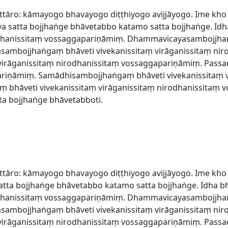
ttāro: kāmayogo bhavayogo diṭṭhiyogo avijjāyogo. Ime kho
 satta bojjhaṅge bhāvetabbo katamo satta bojjhaṅge. Id
rodhanissitaṃ vossaggapariṇāmiṃ. Dhammavicayasambojjhaṅ
asambojjhaṅgaṃ bhāveti vivekanissitaṃ virāganissitaṃ ni
 virāganissitaṃ nirodhanissitaṃ vossaggapariṇāmiṃ. Pass
ariṇāmiṃ. Samādhisambojjhaṅgaṃ bhāveti vivekanissitaṃ v
bhāveti vivekanissitaṃ virāganissitaṃ nirodhanissitaṃ 
a bojjhaṅge bhāvetabboti.
ttāro: kāmayogo bhavayogo diṭṭhiyogo avijjāyogo. Ime kho
ta bojjhaṅge bhāvetabbo katamo satta bojjhaṅge. Idha b
rodhanissitaṃ vossaggapariṇāmiṃ. Dhammavicayasambojjhaṅ
asambojjhaṅgaṃ bhāveti vivekanissitaṃ virāganissitaṃ ni
 virāganissitaṃ nirodhanissitaṃ vossaggapariṇāmiṃ. Pass