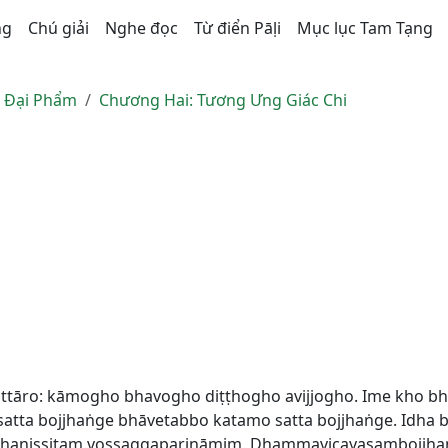
ng
Chú giải
Nghe đọc
Từ điển Pāḷi
Mục lục Tam Tạng
n Ðại Phẩm
Chương Hai: Tương Ưng Giác Chi
attāro: kāmogho bhavogho diṭṭhogho avijjogho. Ime kho bh
tta bojjhaṅge bhāvetabbo katamo satta bojjhaṅge. Idha 
rodhanissitaṃ vossaggapariṇāmiṃ. Dhammavicayasambojjhaṅ