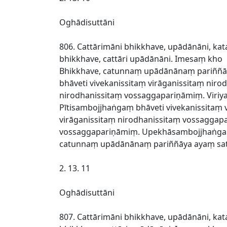
Oghādisuttāni
806. Cattārimāni bhikkhave, upādānāni, 
bhikkhave, cattāri upādānāni. Imesaṃ kho
Bhikkhave, catunnaṃ upādānānaṃ pariññāya
bhāveti vivekanissitaṃ virāganissitaṃ ni
nirodhanissitaṃ vossaggapariṇāmiṃ. Viriy
Pītisambojjhaṅgaṃ bhāveti vivekanissitaṃ
virāganissitaṃ nirodhanissitaṃ vossaggap
vossaggapariṇāmiṃ. Upekhāsambojjhaṅgaṃ 
catunnaṃ upādānānaṃ pariññāya ayaṃ satt
2. 13. 11
Oghādisuttāni
807. Cattārimāni bhikkhave, upādānāni, 