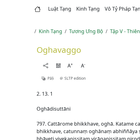
Luật Tạng
Kinh Tạng
Vô Tỷ Pháp Tạ
Kinh Tạng
Tương Ưng Bộ
Tập V - Thiê
Oghavaggo
+
-
A
A
Pāḷi
SLTP edition
2. 13. 1
Oghādisuttāni
797. Cattārome bhikkhave, oghā. Katame c
bhikkhave, catunnaṃ oghānaṃ abhiññāya sa
bhāveti vivekanissitaṃ virāganissitaṃ ni