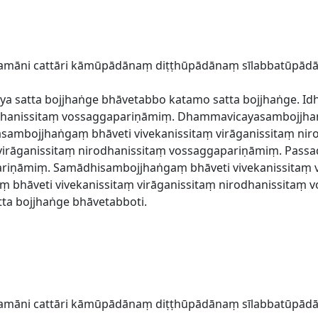
katamāni cattāri kāmūpādānaṃ diṭṭhūpādānaṃ sīlabbatūpā
 satta bojjhaṅge bhāvetabbo katamo satta bojjhaṅge. Id
rodhanissitaṃ vossaggapariṇāmiṃ. Dhammavicayasambojjhaṅ
asambojjhaṅgaṃ bhāveti vivekanissitaṃ virāganissitaṃ ni
 virāganissitaṃ nirodhanissitaṃ vossaggapariṇāmiṃ. Pass
ariṇāmiṃ. Samādhisambojjhaṅgaṃ bhāveti vivekanissitaṃ v
bhāveti vivekanissitaṃ virāganissitaṃ nirodhanissitaṃ 
a bojjhaṅge bhāvetabboti.
katamāni cattāri kāmūpādānaṃ diṭṭhūpādānaṃ sīlabbatūpā