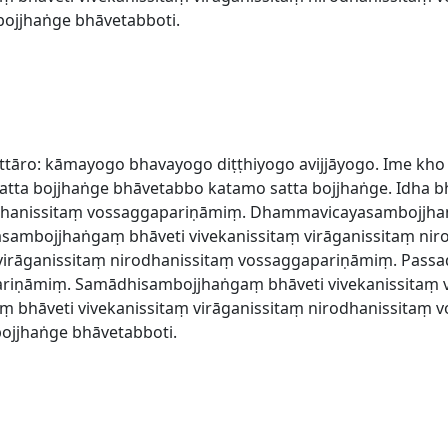
ojjhaṅge bhāvetabboti.
ttāro: kāmayogo bhavayogo diṭṭhiyogo avijjāyogo. Ime kho
tta bojjhaṅge bhāvetabbo katamo satta bojjhaṅge. Idha 
rodhanissitaṃ vossaggapariṇāmiṃ. Dhammavicayasambojjhaṅ
asambojjhaṅgaṃ bhāveti vivekanissitaṃ virāganissitaṃ ni
 virāganissitaṃ nirodhanissitaṃ vossaggapariṇāmiṃ. Pass
ariṇāmiṃ. Samādhisambojjhaṅgaṃ bhāveti vivekanissitaṃ v
bhāveti vivekanissitaṃ virāganissitaṃ nirodhanissitaṃ 
ojjhaṅge bhāvetabboti.