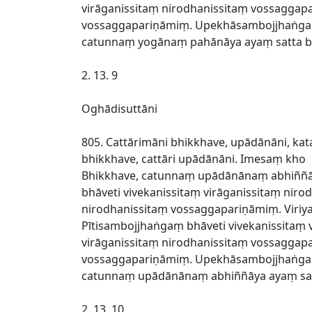
virāganissitaṃ nirodhanissitaṃ vossaggap
vossaggapariṇāmiṃ. Upekhāsambojjhaṅgaṃ 
catunnaṃ yogānaṃ pahānāya ayaṃ satta bo
2. 13. 9
Oghādisuttāni
805. Cattārimāni bhikkhave, upādānāni, 
bhikkhave, cattāri upādānāni. Imesaṃ kho
Bhikkhave, catunnaṃ upādānānaṃ abhiññāya
bhāveti vivekanissitaṃ virāganissitaṃ ni
nirodhanissitaṃ vossaggapariṇāmiṃ. Viriy
Pītisambojjhaṅgaṃ bhāveti vivekanissitaṃ
virāganissitaṃ nirodhanissitaṃ vossaggap
vossaggapariṇāmiṃ. Upekhāsambojjhaṅgaṃ 
catunnaṃ upādānānaṃ abhiññāya ayaṃ satt
2. 13. 10