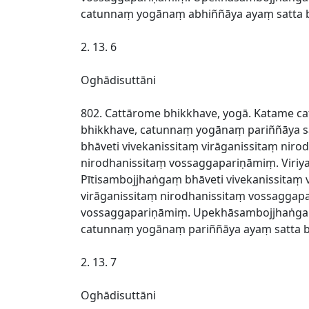
catunnaṃ yogānaṃ abhiññāya ayaṃ satta b
2. 13. 6
Oghādisuttāni
802. Cattārome bhikkhave, yogā. Katame ca
bhikkhave, catunnaṃ yogānaṃ pariññāya sa
bhāveti vivekanissitaṃ virāganissitaṃ ni
nirodhanissitaṃ vossaggapariṇāmiṃ. Viriy
Pītisambojjhaṅgaṃ bhāveti vivekanissitaṃ
virāganissitaṃ nirodhanissitaṃ vossaggap
vossaggapariṇāmiṃ. Upekhāsambojjhaṅgaṃ 
catunnaṃ yogānaṃ pariññāya ayaṃ satta b
2. 13. 7
Oghādisuttāni