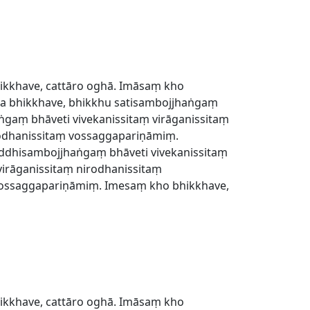
ikkhave, cattāro oghā. Imāsaṃ kho
ha bhikkhave, bhikkhu satisambojjhaṅgaṃ
gaṃ bhāveti vivekanissitaṃ virāganissitaṃ
rodhanissitaṃ vossaggapariṇāmiṃ.
addhisambojjhaṅgaṃ bhāveti vivekanissitaṃ
irāganissitaṃ nirodhanissitaṃ
vossaggapariṇāmiṃ. Imesaṃ kho bhikkhave,
ikkhave, cattāro oghā. Imāsaṃ kho