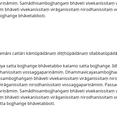
ariṇāmiṃ. Samādhisambojjhaṅgaṃ bhāveti vivekanissitaṃ v
bhāveti vivekanissitaṃ virāganissitaṃ nirodhanissitaṃ 
jjhaṅge bhāvetabboti.
katamāni cattāri kāmūpādānaṃ diṭṭhūpādānaṃ sīlabbatūpā
 satta bojjhaṅge bhāvetabbo katamo satta bojjhaṅge. Id
rodhanissitaṃ vossaggapariṇāmiṃ. Dhammavicayasambojjhaṅ
asambojjhaṅgaṃ bhāveti vivekanissitaṃ virāganissitaṃ ni
 virāganissitaṃ nirodhanissitaṃ vossaggapariṇāmiṃ. Pass
ariṇāmiṃ. Samādhisambojjhaṅgaṃ bhāveti vivekanissitaṃ v
bhāveti vivekanissitaṃ virāganissitaṃ nirodhanissitaṃ 
a bojjhaṅge bhāvetabboti.