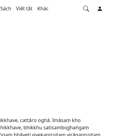
Sách
Viết tắt
Khác
ikkhave, cattāro oghā. Imāsaṃ kho
bhikkhave, bhikkhu satisambojjhaṅgaṃ
gaṃ bhāveti vivekanissitaṃ virāganissitaṃ