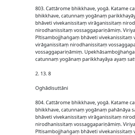
803. Cattārome bhikkhave, yogā. Katame ca
bhikkhave, catunnaṃ yogānaṃ parikkhayāya
bhāveti vivekanissitaṃ virāganissitaṃ ni
nirodhanissitaṃ vossaggapariṇāmiṃ. Viriy
Pītisambojjhaṅgaṃ bhāveti vivekanissitaṃ
virāganissitaṃ nirodhanissitaṃ vossaggap
vossaggapariṇāmiṃ. Upekhāsambojjhaṅgaṃ 
catunnaṃ yogānaṃ parikkhayāya ayaṃ satt
2. 13. 8
Oghādisuttāni
804. Cattārome bhikkhave, yogā. Katame ca
bhikkhave, catunnaṃ yogānaṃ pahānāya sat
bhāveti vivekanissitaṃ virāganissitaṃ ni
nirodhanissitaṃ vossaggapariṇāmiṃ. Viriy
Pītisambojjhaṅgaṃ bhāveti vivekanissitaṃ