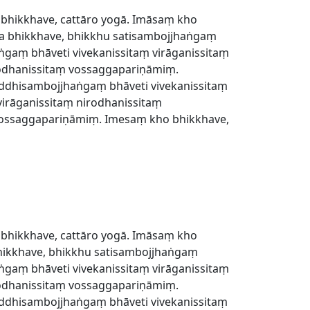
 bhikkhave, cattāro yogā. Imāsaṃ kho
ha bhikkhave, bhikkhu satisambojjhaṅgaṃ
gaṃ bhāveti vivekanissitaṃ virāganissitaṃ
rodhanissitaṃ vossaggapariṇāmiṃ.
addhisambojjhaṅgaṃ bhāveti vivekanissitaṃ
irāganissitaṃ nirodhanissitaṃ
vossaggapariṇāmiṃ. Imesaṃ kho bhikkhave,
 bhikkhave, cattāro yogā. Imāsaṃ kho
hikkhave, bhikkhu satisambojjhaṅgaṃ
gaṃ bhāveti vivekanissitaṃ virāganissitaṃ
rodhanissitaṃ vossaggapariṇāmiṃ.
addhisambojjhaṅgaṃ bhāveti vivekanissitaṃ