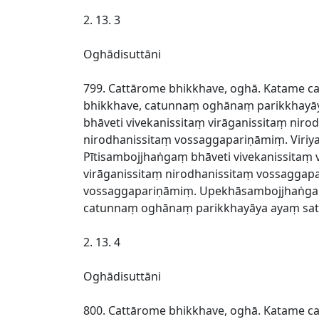
2. 13. 3
Oghādisuttāni
799. Cattārome bhikkhave, oghā. Katame c
bhikkhave, catunnaṃ oghānaṃ parikkhayāya
bhāveti vivekanissitaṃ virāganissitaṃ ni
nirodhanissitaṃ vossaggapariṇāmiṃ. Viriy
Pītisambojjhaṅgaṃ bhāveti vivekanissitaṃ
virāganissitaṃ nirodhanissitaṃ vossaggap
vossaggapariṇāmiṃ. Upekhāsambojjhaṅgaṃ 
catunnaṃ oghānaṃ parikkhayāya ayaṃ satt
2. 13. 4
Oghādisuttāni
800. Cattārome bhikkhave, oghā. Katame c