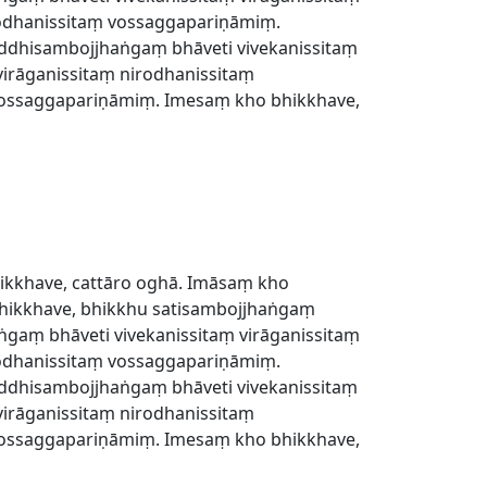
rodhanissitaṃ vossaggapariṇāmiṃ.
addhisambojjhaṅgaṃ bhāveti vivekanissitaṃ
irāganissitaṃ nirodhanissitaṃ
vossaggapariṇāmiṃ. Imesaṃ kho bhikkhave,
ikkhave, cattāro oghā. Imāsaṃ kho
bhikkhave, bhikkhu satisambojjhaṅgaṃ
gaṃ bhāveti vivekanissitaṃ virāganissitaṃ
rodhanissitaṃ vossaggapariṇāmiṃ.
addhisambojjhaṅgaṃ bhāveti vivekanissitaṃ
irāganissitaṃ nirodhanissitaṃ
vossaggapariṇāmiṃ. Imesaṃ kho bhikkhave,