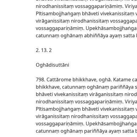
nirodhanissitaṃ vossaggapariṇāmiṃ. Viriy
Pītisambojjhaṅgaṃ bhāveti vivekanissitaṃ
virāganissitaṃ nirodhanissitaṃ vossaggap
vossaggapariṇāmiṃ. Upekhāsambojjhaṅgaṃ 
catunnaṃ oghānaṃ abhiññāya ayaṃ satta b
2. 13. 2
Oghādisuttāni
798. Cattārome bhikkhave, oghā. Katame c
bhikkhave, catunnaṃ oghānaṃ pariññāya sa
bhāveti vivekanissitaṃ virāganissitaṃ ni
nirodhanissitaṃ vossaggapariṇāmiṃ. Viriy
Pītisambojjhaṅgaṃ bhāveti vivekanissitaṃ
virāganissitaṃ nirodhanissitaṃ vossaggap
vossaggapariṇāmiṃ. Upekhāsambojjhaṅgaṃ 
catunnaṃ oghānaṃ pariññāya ayaṃ satta b