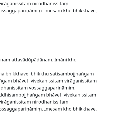
irāganissitaṃ nirodhanissitaṃ
vossaggapariṇāmiṃ. Imesaṃ kho bhikkhave,
dānaṃ attavādūpādānaṃ. Imāni kho
ha bhikkhave, bhikkhu satisambojjhaṅgaṃ
gaṃ bhāveti vivekanissitaṃ virāganissitaṃ
rodhanissitaṃ vossaggapariṇāmiṃ.
addhisambojjhaṅgaṃ bhāveti vivekanissitaṃ
irāganissitaṃ nirodhanissitaṃ
vossaggapariṇāmiṃ. Imesaṃ kho bhikkhave,