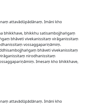
dānaṃ attavādūpādānaṃ. Imāni kho
ha bhikkhave, bhikkhu satisambojjhaṅgaṃ
gaṃ bhāveti vivekanissitaṃ virāganissitaṃ
rodhanissitaṃ vossaggapariṇāmiṃ.
addhisambojjhaṅgaṃ bhāveti vivekanissitaṃ
irāganissitaṃ nirodhanissitaṃ
vossaggapariṇāmiṃ. Imesaṃ kho bhikkhave,
dānaṃ attavādūpādānaṃ. Imāni kho