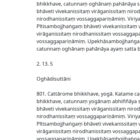
bhikkhave, catunnaṃ oghānaṃ pahānāya sat
bhāveti vivekanissitaṃ virāganissitaṃ ni
nirodhanissitaṃ vossaggapariṇāmiṃ. Viriy
Pītisambojjhaṅgaṃ bhāveti vivekanissitaṃ
virāganissitaṃ nirodhanissitaṃ vossaggap
vossaggapariṇāmiṃ. Upekhāsambojjhaṅgaṃ 
catunnaṃ oghānaṃ pahānāya ayaṃ satta bo
2. 13. 5
Oghādisuttāni
801. Cattārome bhikkhave, yogā. Katame ca
bhikkhave, catunnaṃ yogānaṃ abhiññāya sa
bhāveti vivekanissitaṃ virāganissitaṃ ni
nirodhanissitaṃ vossaggapariṇāmiṃ. Viriy
Pītisambojjhaṅgaṃ bhāveti vivekanissitaṃ
virāganissitaṃ nirodhanissitaṃ vossaggap
vossaggapariṇāmiṃ. Upekhāsambojjhaṅgaṃ 