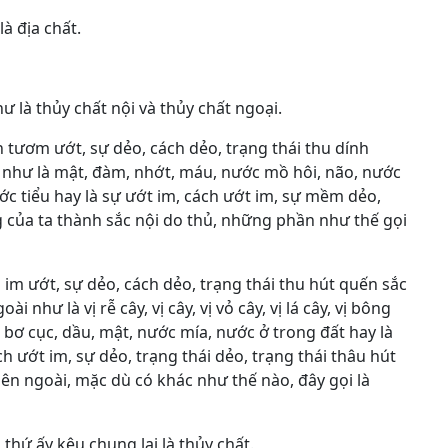
là địa chất.
ư là thủy chất nội và thủy chất ngoại.
 tươm ướt, sự dẻo, cách dẻo, trạng thái thu dính
 như là mật, đàm, nhớt, máu, nước mồ hôi, não, nước
ớc tiểu hay là sự ướt im, cách ướt im, sự mềm dẻo,
 của ta thành sắc nội do thủ, những phần như thế gọi
 im ướt, sự dẻo, cách dẻo, trạng thái thu hút quến sắc
như là vị rễ cây, vị cây, vị vỏ cây, vị lá cây, vị bông
g, bơ cục, dầu, mật, nước mía, nước ở trong đất hay là
 ướt im, sự dẻo, trạng thái dẻo, trạng thái thâu hút
bên ngoài, mặc dù có khác như thế nào, đây gọi là
thứ ấy kêu chung lại là thủy chất.