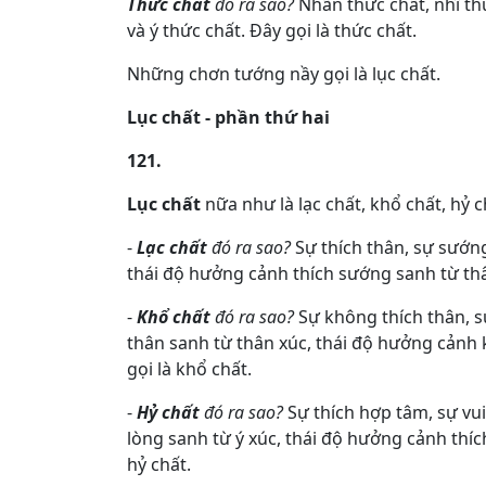
Thức chất
đó ra sao?
Nhãn thức chất, nhĩ thứ
và ý thức chất. Đây gọi là thức chất.
Những chơn tướng nầy gọi là lục chất.
Lục chất - phần thứ hai
121.
Lục chất
nữa như là lạc chất, khổ chất, hỷ c
-
Lạc chất
đó ra sao?
Sự thích thân, sự sướn
thái độ hưởng cảnh thích sướng sanh từ thân
-
Khổ chất
đó ra sao?
Sự không thích thân, 
thân sanh từ thân xúc, thái độ hưởng cảnh 
gọi là khổ chất.
-
Hỷ chất
đó ra sao?
Sự thích hợp tâm, sự vu
lòng sanh từ ý xúc, thái độ hưởng cảnh thíc
hỷ chất.