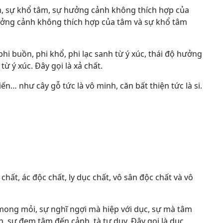
, sự khổ tâm, sự hưởng cảnh không thích hợp của
hưởng cảnh không thích hợp của tâm và sự khổ tâm
hi buồn, phi khổ, phi lạc sanh từ ý xúc, thái độ hưởng
từ ý xúc. Đây gọi là xả chất.
kiến… như cây gỗ tức là vô minh, căn bất thiện tức là si.
hất, ác độc chất, ly dục chất, vô sân độc chất và vô
ong mỏi, sự nghĩ ngợi mà hiệp với dục, sự mà tâm
, sự đem tâm đến cảnh, tà tư duy. Đây gọi là dục