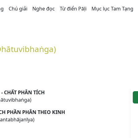
ng
Chú giải
Nghe đọc
Từ điển Pāḷi
Mục lục Tam Tạng
(Dhātuvibhaṅga)
 - CHẤT PHÂN TÍCH
ātuvibhaṅga)
ÍCH PHẦN PHÂN THEO KINH
tantabhājanīya)