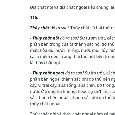
Địa chất nội và địa chất ngoại kêu chung lại 
116.
Thủy chất
đó ra sao?
Thủy chất có hai thứ nh
-
Thủy chất nội
đó ra sao?
Sự tươm ướt, cách
phần bên trong của ta thành sắc nội do thủ
mắt, hỏa du, nước miếng, nước mũi, tủy, nư
cách mềm dẻo, trạng thái thu hút bên trong
là thủy chất nội.
-
Thủy chất ngoại
đó ra sao?
Sự im ướt, cách
phần bên ngoài thành sắc phi do thủ bên ngoài 
cây, vị trái cây, sữa sống, sữa chín, bơ tron
nước ở trong hư không, hoặc sự ướt im, cách
sắc thành bên ngoài, thành sắc phi do thủ 
thủy chất ngoại.
Thủy chất nội và thủy chất ngoại gồm cả hai 