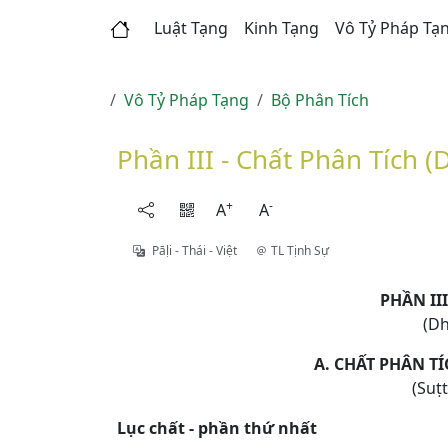
Luật Tạng
Kinh Tạng
Vô Tỷ Pháp Tạ
Vô Tỷ Pháp Tạng
Bộ Phân Tích
Phần III - Chất Phân Tích 
+
-
A
A
Pāḷi - Thái - Việt
TL Tịnh Sự
PHẦN III
(Dh
A. CHẤT PHÂN T
(Suṭ
Lục chất - phần thứ nhất