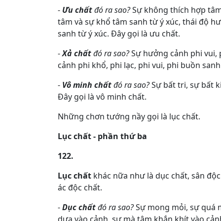
-
Ưu chất
đó ra sao?
Sự không thích hợp tâm
tâm và sự khổ tâm sanh từ ý xúc, thái độ 
sanh từ ý xúc. Đây gọi là ưu chất.
-
Xả chất
đó ra sao?
Sự hưởng cảnh phi vui, p
cảnh phi khổ, phi lạc, phi vui, phi buồn sanh 
-
Vô minh chất
đó ra sao?
Sự bất tri, sự bất 
Đây gọi là vô minh chất.
Những chơn tướng nầy gọi là lục chất.
Lục chất - phần thứ ba
122.
Lục chất
khác nữa như là dục chất, sân độc c
ác độc chất.
-
Dục chất
đó ra sao?
Sự mong mỏi, sự quá m
dựa vào cảnh, sự mà tâm khắn khít vào cảnh