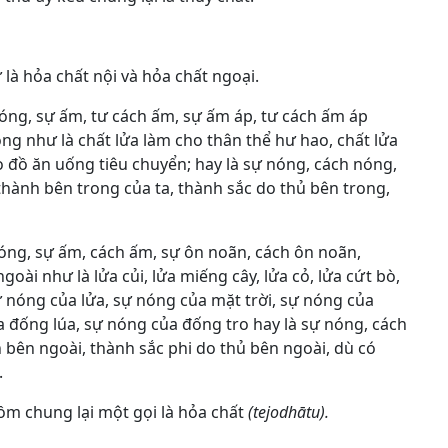
là hỏa chất nội và hỏa chất ngoại.
óng, sự ấm, tư cách ấm, sự ấm áp, tư cách ấm áp
ng như là chất lửa làm cho thân thể hư hao, chất lửa
o đồ ăn uống tiêu chuyển; hay là sự nóng, cách nóng,
hành bên trong của ta, thành sắc do thủ bên trong,
óng, sự ấm, cách ấm, sự ôn noãn, cách ôn noãn,
oài như là lửa củi, lửa miếng cây, lửa cỏ, lửa cứt bò,
sự nóng của lửa, sự nóng của mặt trời, sự nóng của
 đống lúa, sự nóng của đống tro hay là sự nóng, cách
 bên ngoài, thành sắc phi do thủ bên ngoài, dù có
.
gồm chung lại một gọi là hỏa chất
(tejodhātu).