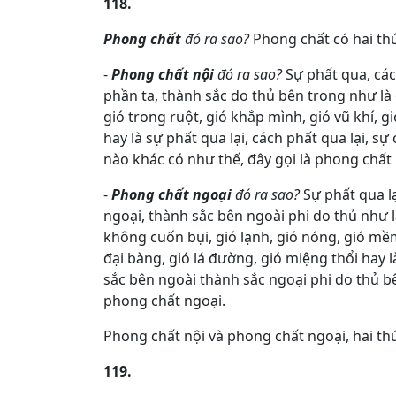
118.
Phong chất
đó ra sao?
Phong chất có hai thứ
-
Phong chất nội
đó ra sao?
Sự phất qua, các
phần ta, thành sắc do thủ bên trong như là g
gió trong ruột, gió khắp mình, gió vũ khí, gió
hay là sự phất qua lại, cách phất qua lại, s
nào khác có như thế, đây gọi là phong chất 
-
Phong chất ngoại
đó ra sao?
Sự phất qua l
ngoại, thành sắc bên ngoài phi do thủ như là
không cuốn bụi, gió lạnh, gió nóng, gió mềm
đại bàng, gió lá đường, gió miệng thổi hay l
sắc bên ngoài thành sắc ngoại phi do thủ bê
phong chất ngoại.
Phong chất nội và phong chất ngoại, hai th
119.